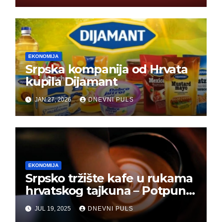
EKONOMIJA
Srpska kompanija od Hrvata
kupila Dijamant
JAN 27, 2026
DNEVNI PULS
EKONOMIJA
Srpsko tržište kafe u rukama
hrvatskog tajkuna – Potpuna
kontrola!
JUL 19, 2025
DNEVNI PULS