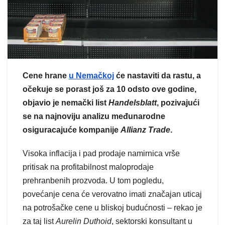
Cene hrane
u Nemačkoj
će nastaviti da rastu, a
očekuje se porast još za 10 odsto ove godine,
objavio je nemački list
Handelsblatt
, pozivajući
se na najnoviju analizu međunarodne
osiguracajuće kompanije
Allianz Trade
.
Visoka inflacija i pad prodaje namirnica vrše
pritisak na profitabilnost maloprodaje
prehranbenih prozvoda. U tom pogledu,
povećanje cena će verovatno imati značajan uticaj
na potrošačke cene u bliskoj budućnosti – rekao je
za taj list
Aurelin Duthoid
, sektorski konsultant u