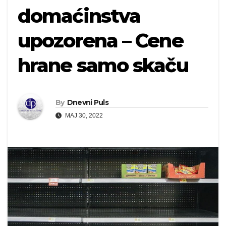
domaćinstva
upozorena – Cene
hrane samo skaču
By
Dnevni Puls
MAJ 30, 2022