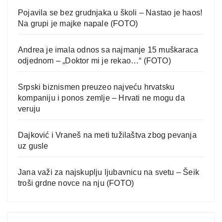
Pojavila se bez grudnjaka u školi – Nastao je haos!
Na grupi je majke napale (FOTO)
Andrea je imala odnos sa najmanje 15 muškaraca
odjednom – „Doktor mi je rekao…“ (FOTO)
Srpski biznismen preuzeo najveću hrvatsku
kompaniju i ponos zemlje – Hrvati ne mogu da
veruju
Dajković i Vraneš na meti tužilaštva zbog pevanja
uz gusle
Jana važi za najskuplju ljubavnicu na svetu – Šeik
troši grdne novce na nju (FOTO)