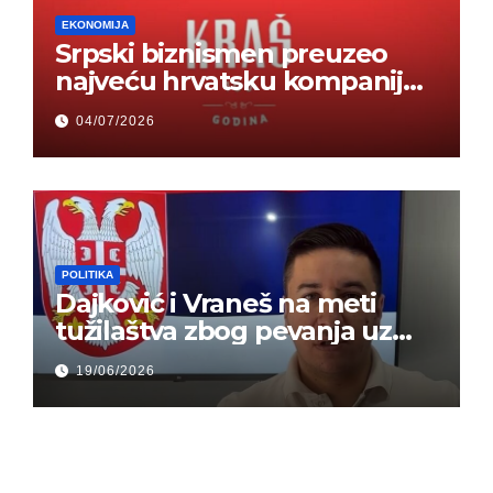
EKONOMIJA
Srpski biznismen preuzeo
najveću hrvatsku kompaniju i
ponos zemlje – Hrvati ne
04/07/2026
mogu da veruju
POLITIKA
Dajković i Vraneš na meti
tužilaštva zbog pevanja uz
gusle
19/06/2026