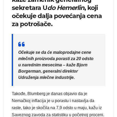
sekretara U
do Hemerlin
, koji
očekuje dalja povećanja cena
za potrošače.
Očekuje se da će maloprodajne cene
mlečnih proizvoda porasti za 20 odsto
u narednim mesecima – kaže Bjorn
Borgerman, generalni direktor
Udruženja mlečne industrije.
Takođe, Blumberg je danas objavio da je
Nemačkoj inflacija je u porastu i nastavlja da
raste, tako je skočila na 7,9 odsto u maju, kažu iz
Saveznog zavoda za statistiku u početnoj proceni.