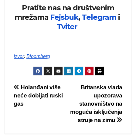
Pratite nas na društvenim
mrežama
Fejsbuk
,
Telegram
i
Tviter
Izvor
:
Bloomberg
Kretanje
Holanđani više
Britanska vlada
neće dobijati ruski
upozorava
članka
gas
stanovništvo na
moguća isključenja
struje na zimu