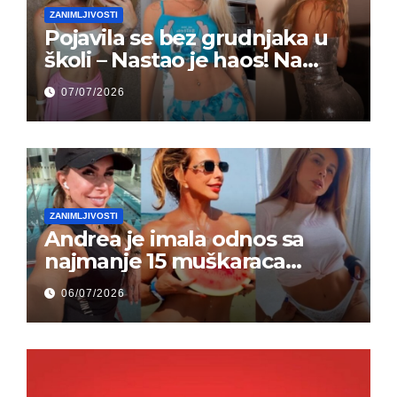
ZANIMLJIVOSTI
Pojavila se bez grudnjaka u
školi – Nastao je haos! Na
grupi je majke napale (FOTO)
07/07/2026
ZANIMLJIVOSTI
Andrea je imala odnos sa
najmanje 15 muškaraca
odjednom – „Doktor mi je
06/07/2026
rekao…“ (FOTO)