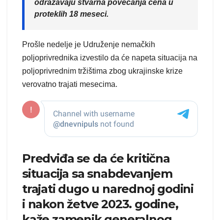
odražavaju stvarna povećanja cena u
proteklih 18 meseci.
Prošle nedelje je Udruženje nemačkih
poljoprivrednika izvestilo da će napeta situacija na
poljoprivrednim tržištima zbog ukrajinske krize
verovatno trajati mesecima.
Predviđa se da će kritična
situacija sa snabdevanjem
trajati dugo u narednoj godini
i nakon žetve 2023. godine,
kaže zamenik generalnog