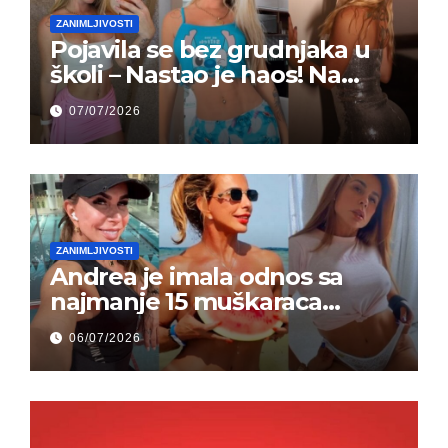
ZANIMLJIVOSTI
Pojavila se bez grudnjaka u
školi – Nastao je haos! Na
grupi je majke napale (FOTO)
07/07/2026
ZANIMLJIVOSTI
Andrea je imala odnos sa
najmanje 15 muškaraca
odjednom – „Doktor mi je
06/07/2026
rekao…“ (FOTO)