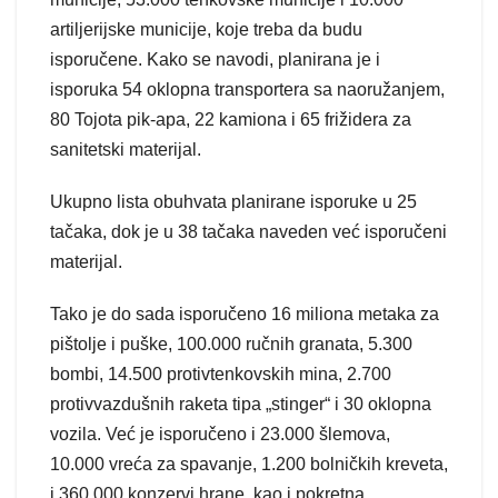
artiljerijske municije, koje treba da budu
isporučene. Kako se navodi, planirana je i
isporuka 54 oklopna transportera sa naoružanjem,
80 Tojota pik-apa, 22 kamiona i 65 frižidera za
sanitetski materijal.
Ukupno lista obuhvata planirane isporuke u 25
tačaka, dok je u 38 tačaka naveden već isporučeni
materijal.
Tako je do sada isporučeno 16 miliona metaka za
pištolje i puške, 100.000 ručnih granata, 5.300
bombi, 14.500 protivtenkovskih mina, 2.700
protivvazdušnih raketa tipa „stinger“ i 30 oklopna
vozila. Već je isporučeno i 23.000 šlemova,
10.000 vreća za spavanje, 1.200 bolničkih kreveta,
i 360.000 konzervi hrane, kao i pokretna