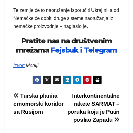
Te zemlje će to naoružanje isporučiti Ukrajini, a od
Nemačke će dobiti druge sisteme naoružanja iz
nemačke proizvodnje – naglasio je.
Pratite nas na društvenim
mrežama
Fejsbuk i
Telegram
Izvor
:
Mediji
Kretanje
Turska planira
Interkontinentalne
crnomorski koridor
rakete SARMAT –
članka
sa Rusijom
poruka koju je Putin
poslao Zapadu