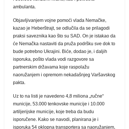
ambulanta.
Objavljivanjem vojne pomoći vlada Nemačke,
kazao je Heberštrajt, se odlučila da se prilagodi
praksi saveznika kao što su SAD. On je istakao da
će Nemačka nastaviti da pruža podršku sve dok to
bude potrebno Ukrajini. Biće, dodao je, i daljih
isporuka, pošto vlada vodi razgovore sa
partnerskim državama koje raspolažu
naoružanjem i opremom nekadašnjeg Varšavskog
pakta.
Uz to na listi je navedeno 4,8 miliona „ručne“
municije, 53.000 tenkovske municije i 10.000
artiljerijske municije, koje treba da budu
isporučene. Kako se navodi, planirana je i
isporuka 54 oklopna transportera sa naoružanjem,