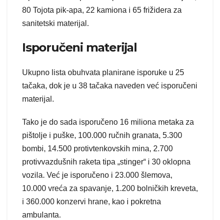
80 Tojota pik-apa, 22 kamiona i 65 frižidera za
sanitetski materijal.
Isporučeni materijal
Ukupno lista obuhvata planirane isporuke u 25
tačaka, dok je u 38 tačaka naveden već isporučeni
materijal.
Tako je do sada isporučeno 16 miliona metaka za
pištolje i puške, 100.000 ručnih granata, 5.300
bombi, 14.500 protivtenkovskih mina, 2.700
protivvazdušnih raketa tipa „stinger“ i 30 oklopna
vozila. Već je isporučeno i 23.000 šlemova,
10.000 vreća za spavanje, 1.200 bolničkih kreveta,
i 360.000 konzervi hrane, kao i pokretna
ambulanta.