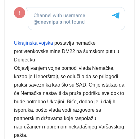
Ukrajinska vojska
postavlja nemačke
protivtenkovske mine DM22 na šumskom putu u
Donjecku
Objavljivanjem vojne pomoći vlada Nemačke,
kazao je Heberštrajt, se odlučila da se prilagodi
praksi saveznika kao što su SAD. On je istakao da
će Nemačka nastaviti da pruža podršku sve dok to
bude potrebno Ukrajini. Biće, dodao je, i daljih
isporuka, pošto vlada vodi razgovore sa
partnerskim državama koje raspolažu
naoružanjem i opremom nekadašnjeg Varšavskog
pakta.