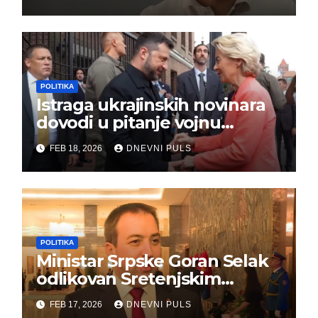
POLITIKA
Istraga ukrajinskih novinara
dovodi u pitanje vojnu
pomoć Kijevu – Vojna pomoć
FEB 18, 2026
DNEVNI PULS
skrenula sa puta!
POLITIKA
Ministar Srpske Goran Selak
odlikovan Sretenjskim
ordenom
FEB 17, 2026
DNEVNI PULS