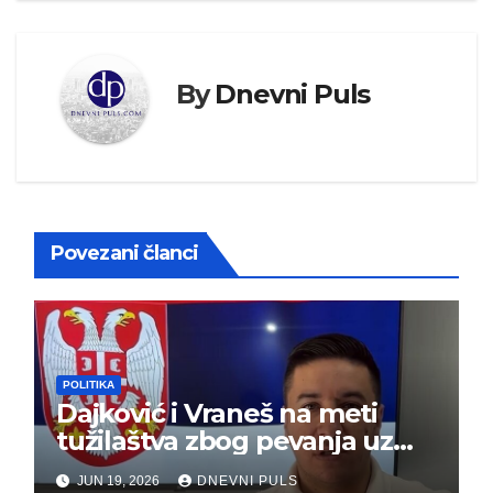
By
Dnevni Puls
Povezani članci
POLITIKA
Dajković i Vraneš na meti
tužilaštva zbog pevanja uz
gusle
JUN 19, 2026
DNEVNI PULS