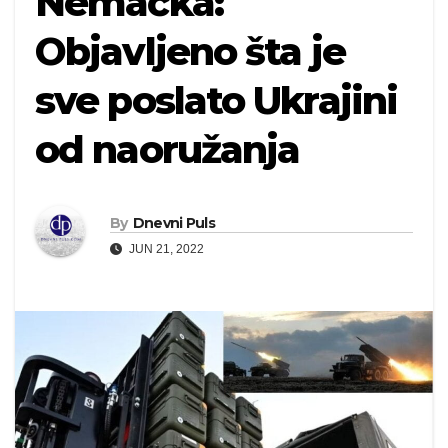
Nemačka:
Objavljeno šta je
sve poslato Ukrajini
od naoružanja
By
Dnevni Puls
JUN 21, 2022