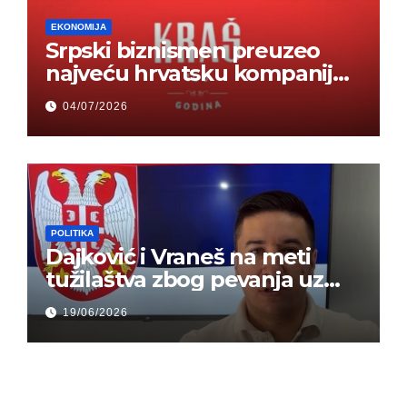
EKONOMIJA
Srpski biznismen preuzeo
najveću hrvatsku kompaniju i
ponos zemlje – Hrvati ne
04/07/2026
mogu da veruju
POLITIKA
Dajković i Vraneš na meti
tužilaštva zbog pevanja uz
gusle
19/06/2026