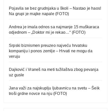
Pojavila se bez grudnjaka u školi – Nastao je haos!
Na grupi je majke napale (FOTO)
Andrea je imala odnos sa najmanje 15 muškaraca
odjednom – „Doktor mi je rekao…“ (FOTO)
Srpski biznismen preuzeo najveću hrvatsku
kompaniju i ponos zemlje – Hrvati ne mogu da
veruju
Dajković i Vraneš na meti tužilaštva zbog pevanja
uz gusle
Jana važi za najskuplju ljubavnicu na svetu – Šeik
troši grdne novce na nju (FOTO)