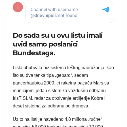
Do sada su u ovu listu imali
uvid samo poslanici
Bundestaga.
Lista obuhvata niz sistema teškog naoružanja, kao
što su dva tenka tipa „gepard“, sedam
pancerhaubica 2000, tri raketna bacača Mars sa
municijom, jedan sistem za vazdušnu odbranu
IrisT SLM, radar za otkrivanje artiljerije Kobra i
deset sistema za odbranu od dronova.
Uz to na listi je navedeno 4,8 miliona „ručne“
municije, 53.000 tenkovske municije i 10.000