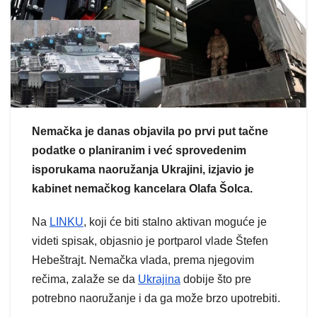
Nemačka je danas objavila po prvi put tačne
podatke o planiranim i već sprovedenim
isporukama naoružanja Ukrajini, izjavio je
kabinet nemačkog kancelara Olafa Šolca.
Na
LINKU
, koji će biti stalno aktivan moguće je
videti spisak, objasnio je portparol vlade Štefen
Hebeštrajt. Nemačka vlada, prema njegovim
rečima, zalaže se da
Ukrajina
dobije što pre
potrebno naoružanje i da ga može brzo upotrebiti.