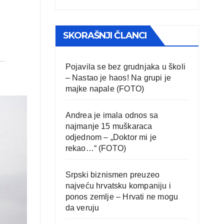
SKORAŠNJI ČLANCI
Pojavila se bez grudnjaka u školi
– Nastao je haos! Na grupi je
majke napale (FOTO)
Andrea je imala odnos sa
najmanje 15 muškaraca
odjednom – „Doktor mi je
rekao…“ (FOTO)
Srpski biznismen preuzeo
najveću hrvatsku kompaniju i
ponos zemlje – Hrvati ne mogu
da veruju