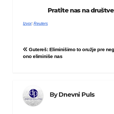
Pratite nas na društ
Izvor
:
Reuters
Kretanje
Gutereš: Eliminišimo to oružje pre ne
ono eliminiše nas
članka
By
Dnevni Puls