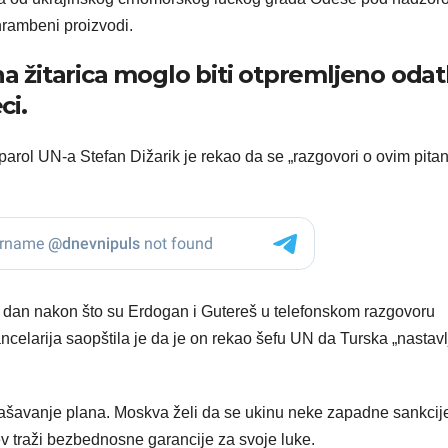
rehrambeni proizvodi.
na žitarica moglo biti otpremljeno odat
ci.
rtparol UN-a Stefan Dižarik je rekao da se „razgovori o ovim pita
i dan nakon što su Erdogan i Gutereš u telefonskom razgovoru
celarija saopštila je da je on rekao šefu UN da Turska „nastavl
glašavanje plana. Moskva želi da se ukinu neke zapadne sankcij
jev traži bezbednosne garancije za svoje luke.