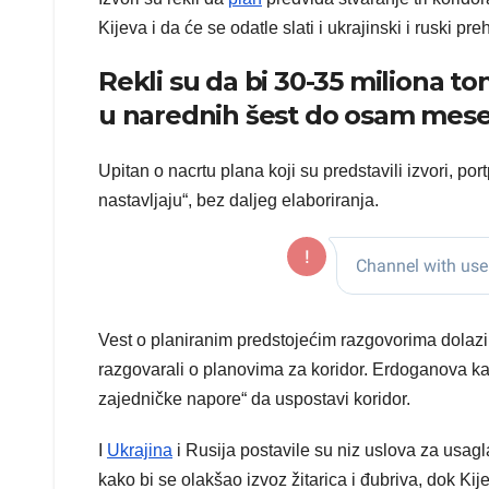
Kijeva i da će se odatle slati i ukrajinski i ruski p
Rekli su da bi 30-35 miliona to
u narednih šest do osam mese
Upitan o nacrtu plana koji su predstavili izvori, po
nastavljaju“, bez daljeg elaboriranja.
Vest o planiranim predstojećim razgovorima dolaz
razgovarali o planovima za koridor. Erdoganova kan
zajedničke napore“ da uspostavi koridor.
I
Ukrajina
i Rusija postavile su niz uslova za usa
kako bi se olakšao izvoz žitarica i đubriva, dok Ki