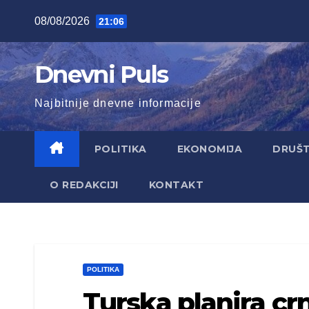
Skip
08/08/2026
21:06
to
content
Dnevni Puls
Najbitnije dnevne informacije
POLITIKA
EKONOMIJA
DRUŠ
O REDAKCIJI
KONTAKT
POLITIKA
Turska planira cr