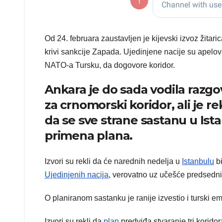
Od 24. februara zaustavljen je kijevski izvoz žitar
krivi sankcije Zapada. Ujedinjene nacije su apelo
NATO-a Tursku, da dogovore koridor.
Ankara je do sada vodila razg
za crnomorski koridor, ali je 
da se sve strane sastanu u Ista
primena plana.
Izvori su rekli da će narednih nedelja u
Istanbulu
bi
Ujedinjenih nacija
, verovatno uz učešće predsedn
O planiranom sastanku je ranije izvestio i turski em
Izvori su rekli da
plan
predviđa stvaranje tri kori