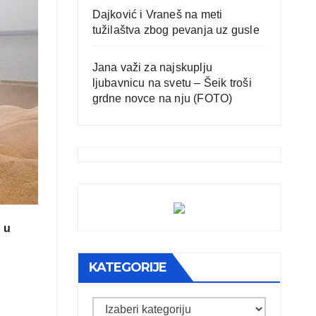
Dajković i Vraneš na meti
tužilaštva zbog pevanja uz gusle
Jana važi za najskuplju
ljubavnicu na svetu – Šeik troši
grdne novce na nju (FOTO)
 u
KATEGORIJE
Kategorije