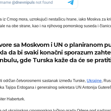
ica iz Crnog mora, uzrokujući nestašicu hrane, iako Moskva za kr
vale na obe strane, kao i na njihovog pomorskog suseda i članic
ovore sa Moskvom i UN o planiranom p
rekla da bi svaki konačni sporazum zaht
nbulu, gde Turska kaže da će se pratit
ti održan četvorosmerni sastanak između Turske,
Ukrajine
, Rusi
ika Tajipa Erdogana i generalnog sekretara UN Antonija Gutere
iter Haberturk.
dora od ukrajinskog crnomorskog lučkog grada Odese pod nadzo