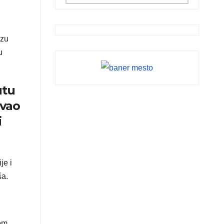
izu
u
utu
evao
i
je i
ša.
rom