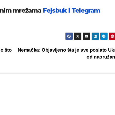
venim mrežama
Fejsbuk i
Telegram
go što
Nemačka: Objavljeno šta je sve poslato Ukr
od naoruža