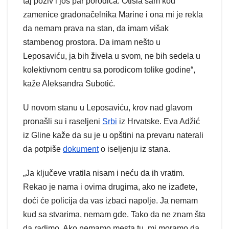
taj poziv i još par porodica. Otišla sam kod
zamenice gradonačelnika Marine i ona mi je rekla
da nemam prava na stan, da imam višak
stambenog prostora. Da imam nešto u
Leposaviću, ja bih živela u svom, ne bih sedela u
kolektivnom centru sa porodicom tolike godine“,
kaže Aleksandra Subotić.
U novom stanu u Leposaviću, krov nad glavom
pronašli su i raseljeni
Srbi
iz Hrvatske. Eva Adžić
iz Gline kaže da su je u opštini na prevaru naterali
da potpiše
dokument
o iseljenju iz stana.
„Ja ključeve vratila nisam i neću da ih vratim.
Rekao je nama i ovima drugima, ako ne izađete,
doći će policija da vas izbaci napolje. Ja nemam
kud sa stvarima, nemam gde. Tako da ne znam šta
da radimo. Ako nemamo mesta tu, mi moramo da