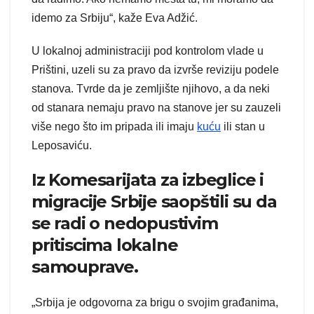
idemo za Srbiju“, kaže Eva Adžić.
U lokalnoj administraciji pod kontrolom vlade u
Prištini, uzeli su za pravo da izvrše reviziju podele
stanova. Tvrde da je zemljište njihovo, a da neki
od stanara nemaju pravo na stanove jer su zauzeli
više nego što im pripada ili imaju
kuću
ili stan u
Leposaviću.
Iz Komesarijata za izbeglice i
migracije Srbije saopštili su da
se radi o nedopustivim
pritiscima lokalne
samouprave.
„Srbija je odgovorna za brigu o svojim građanima,