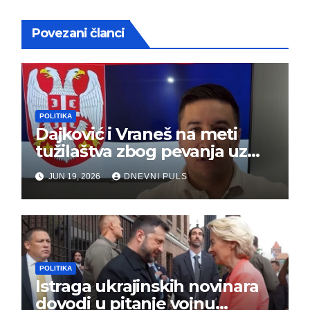
Povezani članci
POLITIKA
Dajković i Vraneš na meti
tužilaštva zbog pevanja uz
gusle
JUN 19, 2026
DNEVNI PULS
POLITIKA
Istraga ukrajinskih novinara
dovodi u pitanje vojnu