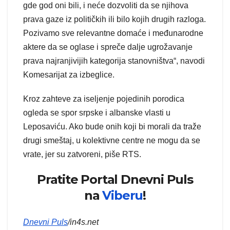
gde god oni bili, i neće dozvoliti da se njihova
prava gaze iz političkih ili bilo kojih drugih razloga.
Pozivamo sve relevantne domaće i međunarodne
aktere da se oglase i spreče dalje ugrožavanje
prava najranjivijih kategorija stanovništva“, navodi
Komesarijat za izbeglice.
Kroz zahteve za iseljenje pojedinih porodica
ogleda se spor srpske i albanske vlasti u
Leposaviću. Ako bude onih koji bi morali da traže
drugi smeštaj, u kolektivne centre ne mogu da se
vrate, jer su zatvoreni, piše RTS.
Pratite Portal Dnevni Puls
na
Viberu
!
Dnevni Puls
/in4s.net