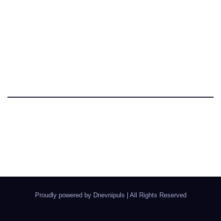
Dnevni Puls
Najbitnije dnevne informacije
Proudly powered by Dnevnipuls
|
All Rights Reserved
Izrada Wordpress Sajtova, Novi Sad | Boegrad