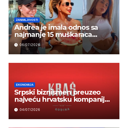
ZANIMLJIVOSTI
Andrea je imala odnos sa
najmanje 15 muškaraca
odjednom – „Doktor mi je
06/07/2026
rekao…“ (FOTO)
EKONOMIJA
Srpski biznismen preuzeo
najveću hrvatsku kompaniju i
ponos zemlje – Hrvati ne
04/07/2026
mogu da veruju