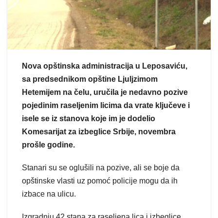
Nova opštinska administracija u Leposaviću,
sa predsednikom opštine Ljuljzimom
Hetemijem na čelu, uručila je nedavno pozive
pojedinim raseljenim licima da vrate ključeve i
isele se iz stanova koje im je dodelio
Komesarijat za izbeglice Srbije, novembra
prošle godine.
Stanari su se oglušili na pozive, ali se boje da
opštinske vlasti uz pomoć policije mogu da ih
izbace na ulicu.
Izgradnju 42 stana za raseljena lica i izbeglice