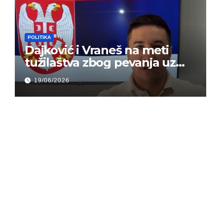
POLITIKA
Dajković i Vraneš na meti
tužilaštva zbog pevanja uz
gusle
19/06/2026