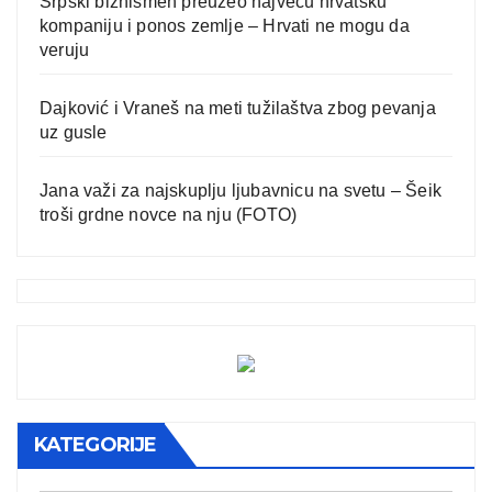
Srpski biznismen preuzeo najveću hrvatsku
kompaniju i ponos zemlje – Hrvati ne mogu da
veruju
Dajković i Vraneš na meti tužilaštva zbog pevanja
uz gusle
Jana važi za najskuplju ljubavnicu na svetu – Šeik
troši grdne novce na nju (FOTO)
KATEGORIJE