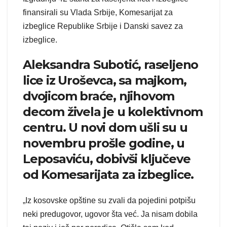
finansirali su Vlada Srbije, Komesarijat za
izbeglice Republike Srbije i Danski savez za
izbeglice.
Aleksandra Subotić, raseljeno
lice iz Uroševca, sa majkom,
dvojicom braće, njihovom
decom živela je u kolektivnom
centru. U novi dom ušli su u
novembru prošle godine, u
Leposaviću, dobivši ključeve
od Komesarijata za izbeglice.
„Iz kosovske opštine su zvali da pojedini potpišu
neki predugovor, ugovor šta već. Ja nisam dobila