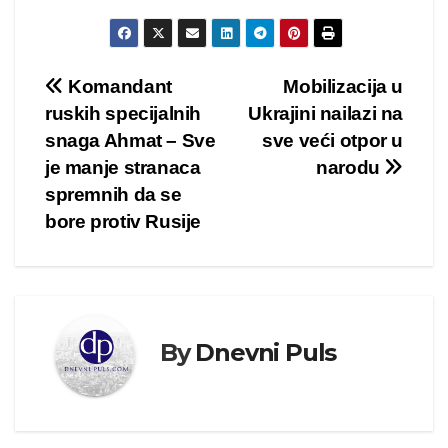
Kretanje
Komandant
Mobilizacija u
ruskih specijalnih
Ukrajini nailazi na
članka
snaga Ahmat – Sve
sve veći otpor u
je manje stranaca
narodu
spremnih da se
bore protiv Rusije
By
Dnevni Puls