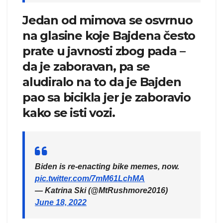
Jedan od mimova se osvrnuo
na glasine koje Bajdena često
prate u javnosti zbog pada –
da je zaboravan, pa se
aludiralo na to da je Bajden
pao sa bicikla jer je zaboravio
kako se isti vozi.
Biden is re-enacting bike memes, now.
pic.twitter.com/7mM61LchMA
— Katrina Ski (@MtRushmore2016)
June 18, 2022