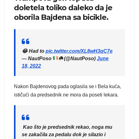
doletela toliko daleko da je
oborila Bajdena sa bicikle.
😂 Had to
pic.twitter.com/XL8wH3qC7e
— NautPoso
☘️
(@NautPoso)
June
18, 2022
Nakon Bajdenovog pada oglasila se i Bela kuća,
ističući da predsednik ne mora da poseti lekara.
Kao što je predsednik rekao, noga mu
se zakačila za pedalu dok je silazio i