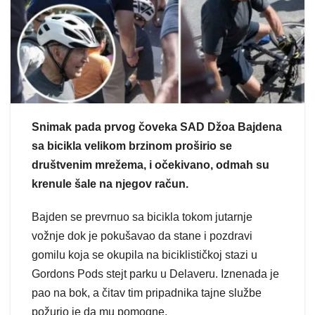
Snimak pada prvog čoveka SAD Džoa Bajdena
sa bicikla velikom brzinom proširio se
društvenim mrežema, i očekivano, odmah su
krenule šale na njegov račun.
Bajden se prevrnuo sa bicikla tokom jutarnje
vožnje dok je pokušavao da stane i pozdravi
gomilu koja se okupila na biciklističkoj stazi u
Gordons Pods stejt parku u Delaveru. Iznenada je
pao na bok, a čitav tim pripadnika tajne službe
požurio je da mu pomogne.