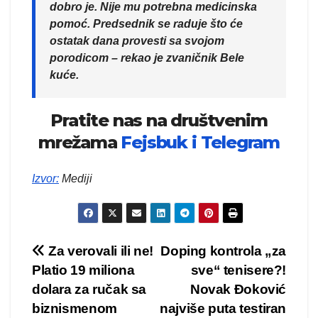
dobro je. Nije mu potrebna medicinska
pomoć. Predsednik se raduje što će
ostatak dana provesti sa svojom
porodicom – rekao je zvaničnik Bele
kuće.
Pratite nas na društvenim
mrežama
Fejsbuk i
Telegram
Izvor
:
Mediji
Kretanje
Za verovali ili ne!
Doping kontrola „za
Platio 19 miliona
sve“ tenisere?!
članka
dolara za ručak sa
Novak Đoković
biznismenom
najviše puta testiran