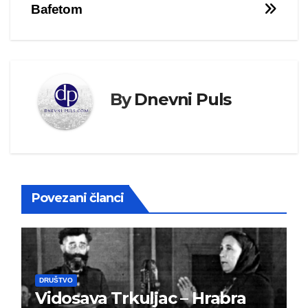
Bafetom
By
Dnevni Puls
Povezani članci
DRUŠTVO
Vidosava Trkuljac – Hrabra