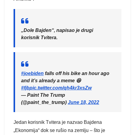
„Dole Bajden“, napisao je drugi
korisnik Tvitera.
#joebiden
falls off his bike an hour ago
and it’s already a meme 😆
#fjb
pic.twitter.com/qh4kr3xsZw
— Paint The Trump
(@paint_the_trump)
June 18, 2022
Jedan korisnik Tvitera je nazvao Bajdena
„Ekonomija“ dok se rušio na zemlju – što je