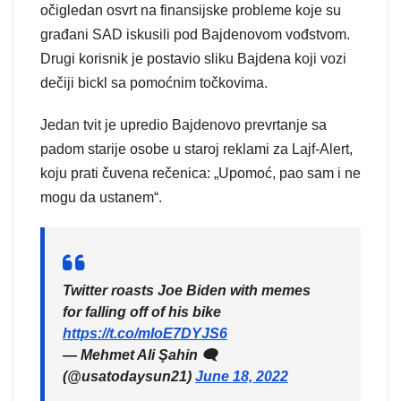
očigledan osvrt na finansijske probleme koje su
građani SAD iskusili pod Bajdenovom vođstvom.
Drugi korisnik je postavio sliku Bajdena koji vozi
dečiji bickl sa pomoćnim točkovima.
Jedan tvit je upredio Bajdenovo prevrtanje sa
padom starije osobe u staroj reklami za Lajf-Alert,
koju prati čuvena rečenica: „Upomoć, pao sam i ne
mogu da ustanem“.
Twitter roasts Joe Biden with memes
for falling off of his bike
https://t.co/mIoE7DYJS6
— Mehmet Ali Şahin 🗨️
(@usatodaysun21)
June 18, 2022