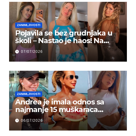
ZANIMLJIVOSTI
Pojavila se bez grudnjaka u
školi – Nastao je haos! Na
grupi je majke napale (FOTO)
07/07/2026
ZANIMLJIVOSTI
Andrea je imala odnos sa
najmanje 15 muškaraca
odjednom – „Doktor mi je
06/07/2026
rekao…“ (FOTO)