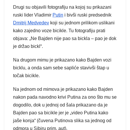
Drugi su objavili fotografiju na kojoj su prikazani
ruski lider Vladimir
Putin
i bivši ruski predsednik
Dmitrij Medvedev
koji su jednom prilikom uslikani
kako zajedno voze bicikle. Tu fotografiju prati
objava: „Ne Bajden nije pao sa bickla – pao je dok
je držao bickl“.
Na drugom mimu je prikazano kako Bajden vozi
bicklu, a onda sam sebe sapliće stavivši štap u
točak bicikle.
Na jednom od mimova je prikazano kako Bajden
nakon pada navodno krivi Putina za ono što mu se
dogodilo, dok u jednoj od šala prikazano da je
Bajden pao sa bicikle jer je „video Putina kako
jaše konja“ (čuvena Putinova slika sa jednog od
odmora u Sibiru prim. aut).