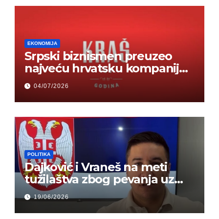
EKONOMIJA
Srpski biznismen preuzeo
najveću hrvatsku kompaniju i
ponos zemlje – Hrvati ne
04/07/2026
mogu da veruju
POLITIKA
Dajković i Vraneš na meti
tužilaštva zbog pevanja uz
gusle
19/06/2026