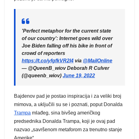
'Perfect metaphor for the current state
of our country': Internet goes wild over
Joe Biden falling off his bike in front of
crowd of reporters
https://t.co/yfgfkVR2I4
via
@MailOnline
— @QueenB_wiov Deborah R Culver
(@queenb_wiov)
June 19, 2022
Bajdenov pad je postao inspiracija i za veliki broj
mimova, a uključili su se i poznati, poput Donalda
Trampa
mlađeg, sina bivšeg američkog
predsednika Donalda Trampa, koji je ovaj pad
nazvao „savršenom metaforom za trenutno stanje
Amerike“.