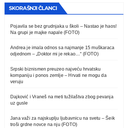
SKORAŠNJI ČLANCI
Pojavila se bez grudnjaka u školi – Nastao je haos!
Na grupi je majke napale (FOTO)
Andrea je imala odnos sa najmanje 15 muškaraca
odjednom – „Doktor mi je rekao…“ (FOTO)
Srpski biznismen preuzeo najveću hrvatsku
kompaniju i ponos zemlje – Hrvati ne mogu da
veruju
Dajković i Vraneš na meti tužilaštva zbog pevanja
uz gusle
Jana važi za najskuplju ljubavnicu na svetu – Šeik
troši grdne novce na nju (FOTO)