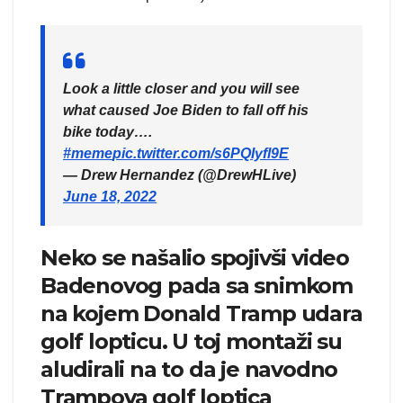
Look a little closer and you will see
what caused Joe Biden to fall off his
bike today….
#meme
pic.twitter.com/s6PQIyfl9E
— Drew Hernandez (@DrewHLive)
June 18, 2022
Neko se našalio spojivši video
Badenovog pada sa snimkom
na kojem Donald Tramp udara
golf lopticu. U toj montaži su
aludirali na to da je navodno
Trampova golf loptica