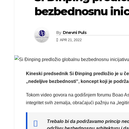
bezbednosnu inic
By
Dnevni Puls
APR 21, 2022
Kineski predsednik Si Đinping predložio je u č
„nedeljive bezbednosti“, koncept koji je podržala
Tokom video govora na godišnjem forumu Boao Asia, S
integritet svih zemalja, obraćajući pažnju na „leg
Trebalo bi da podržavamo princip ned
održivu bezbednosnu arhitekturu i da