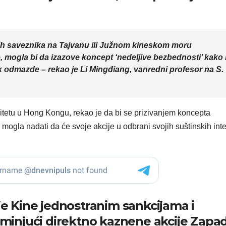
ih saveznika na Tajvanu ili Južnom kineskom moru
mogla bi da izazove koncept ‘nedeljive bezbednosti’ kako 
k odmazde – rekao je Li Mingđiang, vanredni profesor na S.
itetu u Hong Kongu, rekao je da bi se prizivanjem koncepta
 mogla nadati da će svoje akcije u odbrani svojih suštinskih int
nje Kine jednostranim sankcijama i
pominjući direktno kaznene akcije Zapa