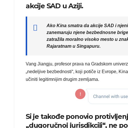
akcije SAD u Aziji.
Ako Kina smatra da akcije SAD i njen
zanemaruju njene bezbednosne brige, 
zatražila moralno visoko mesto u zna
Rajaratnam u Singapuru.
Vang Jiangju, profesor prava na Gradskom univerz
„nedeljive bezbednosti“, koji potiče iz Evrope, Kina
učiniti legitimnijim drugim zemljama.
Si je takođe ponovio protivlje
„dugoručnoj jurisdikciji“, ne 