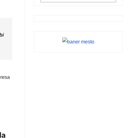
bi
eresa
da