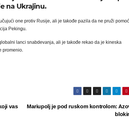
je na Ukrajinu.
učujući one protiv Rusije, ali je takođe pazila da ne pruži pomoc
cija Pekingu.
 globalni lanci snabdevanja, ali je takođe rekao da je kineska
je promenio.
koji vas
Mariupolj je pod ruskom kontrolom: Azo
bloki