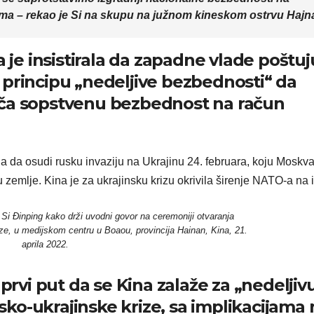
ma – rekao je Si na skupu na južnom kineskom ostrvu Hajn
a je insistirala da zapadne vlade poštuj
 principu „nedeljive bezbednosti“ da
ača sopstvenu bezbednost na račun
ila da osudi rusku invaziju na Ukrajinu 24. februara, koju Moskv
 zemlje. Kina je za ukrajinsku krizu okrivila širenje NATO-a na i
 Si Đinping kako drži uvodni govor na ceremoniji otvaranja
e, u medijskom centru u Boaou, provincija Hainan, Kina, 21.
aprila 2022.
 prvi put da se Kina zalaže za „nedeljiv
ko-ukrajinske krize, sa implikacijama 