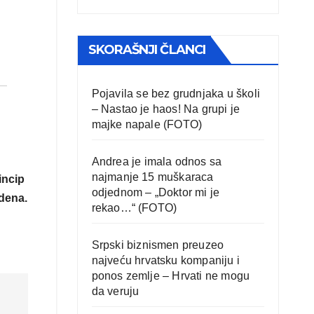
SKORAŠNJI ČLANCI
Pojavila se bez grudnjaka u školi
– Nastao je haos! Na grupi je
majke napale (FOTO)
Andrea je imala odnos sa
najmanje 15 muškaraca
incip
odjednom – „Doktor mi je
edena.
rekao…“ (FOTO)
Srpski biznismen preuzeo
najveću hrvatsku kompaniju i
ponos zemlje – Hrvati ne mogu
da veruju