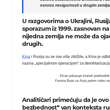
osnovu nesigurnosti u drugim zemlja
U razgovorima o Ukrajini, Rusij
sporazum iz 1999. zasnovan na
nijedna zemlja ne može da oj
drugih.
Kina
i Rusija su se sve više zbližile, a Kina je odb
naziva „specijalnom operacijom“ za demilitarizaciju
Ekran prikazuje kineski predsednik
Foruma Boao za Aziju putem video vez
Analitičari primećuju da je ovo
bezbednost“ van konteksta rus