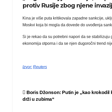
protiv Rusije zbog njene invazi
Kina je više puta kritikovala zapadne sankcije, uklj
Moskvi koja bi mogla da dovede do uvođenja sank
Si je rekao da su potrebni napori da se stabilizuju
ekonomija otporna i da se njen dugoročni trend ni
Izvor:
Reuters
Kretanje
Boris Džonson: Putin je „kao krokodil 
drži u zubima“
članka