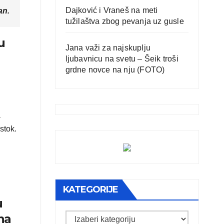
Dajković i Vraneš na meti
an.
tužilaštva zbog pevanja uz gusle
u
Jana važi za najskuplju
ljubavnicu na svetu – Šeik troši
grdne novce na nju (FOTO)
a
stok.
KATEGORIJE
u
na
Kategorije