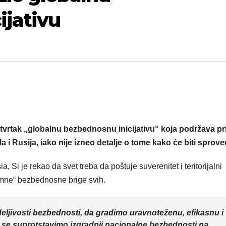
ijativu
etvrtak „globalnu bezbednosnu inicijativu“ koja podržava pr
 i Rusija, iako nije izneo detalje o tome kako će biti sprov
i je rekao da svet treba da poštuje suverenitet i teritorijalni
itimne“ bezbednosne brige svih.
eljivosti bezbednosti, da gradimo uravnoteženu, efikasnu i
 se suprotstavimo izgradnji nacionalne bezbednosti na