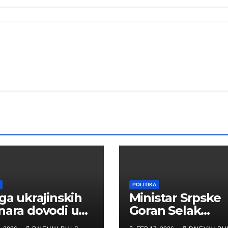
POLITIKA
aga ukrajinskih
Ministar Srpske
nara dovodi u
Goran Selak
nje vojnu
odlikovan