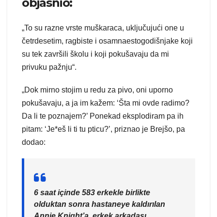
objasnio:
„To su razne vrste muškaraca, uključujući one u
četrdesetim, ragbiste i osamnaestogodišnjake koji
su tek završili školu i koji pokušavaju da mi
privuku pažnju“.
„Dok mirno stojim u redu za pivo, oni uporno
pokušavaju, a ja im kažem: ‘Šta mi ovde radimo?
Da li te poznajem?’ Ponekad eksplodiram pa ih
pitam: ‘Je*eš li ti tu pticu?’, priznao je Brejšo, pa
dodao:
6 saat içinde 583 erkekle birlikte
olduktan sonra hastaneye kaldırılan
Annie Knight’a, erkek arkadaşı