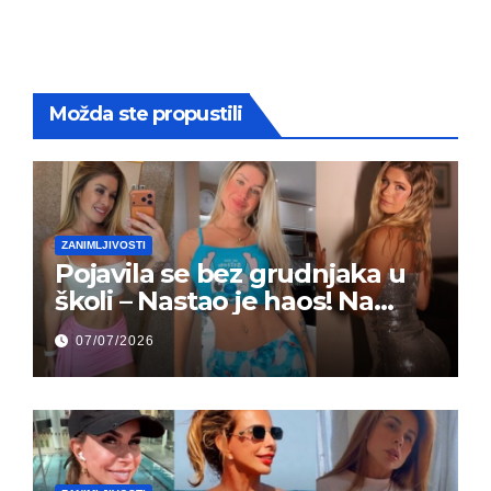
Možda ste propustili
ZANIMLJIVOSTI
Pojavila se bez grudnjaka u
školi – Nastao je haos! Na
grupi je majke napale (FOTO)
07/07/2026