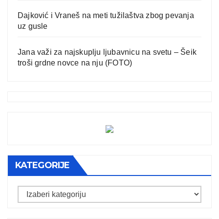
Dajković i Vraneš na meti tužilaštva zbog pevanja
uz gusle
Jana važi za najskuplju ljubavnicu na svetu – Šeik
troši grdne novce na nju (FOTO)
KATEGORIJE
Kategorije