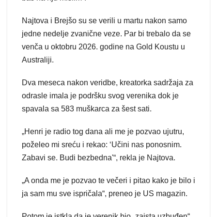
Najtova i Brejšo su se verili u martu nakon samo
jedne nedelje zvanične veze. Par bi trebalo da se
venča u oktobru 2026. godine na Gold Koustu u
Australiji.
Dva meseca nakon veridbe, kreatorka sadržaja za
odrasle imala je podršku svog verenika dok je
spavala sa 583 muškarca za šest sati.
„Henri je radio tog dana ali me je pozvao ujutru,
poželeo mi sreću i rekao: ‘Učini nas ponosnim.
Zabavi se. Budi bezbedna'“, rekla je Najtova.
„A onda me je pozvao te večeri i pitao kako je bilo i
ja sam mu sve ispričala“, preneo je US magazin.
Potom je istkla da je verenik bio „zaista uzbuđen“