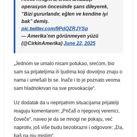
operasyon öncesinde şans dileyerek,
“Bizi gururlandır, eğlen ve kendine iyi
bak” demiş.
pic.twitter.com/9PdQZRJYSp
— Amerika’nın görünmeyen yüzü
(@CirkinAmerika)
June 22, 2025
„Jednom se umalo nisam potukao, srećom, bio
sam sa prijateljima ili ljudima koji dovoljno znaju o
nama i umešali bi se. Inače i to je poznato veoma
sam hladnokrvan na sve provokacije“.
Uz dodatak da u neprijatnim situacijama prijatelji
reaguju komentarom: „Pričaš o njegovoj verenici,
čoveče“, naveo je da se mnogi ne pokaju, već
naprotiv, još više budu bezobrazni i odgovore: „Da,
baš na nju mislim“.