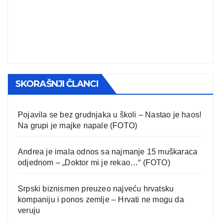
SKORAŠNJI ČLANCI
Pojavila se bez grudnjaka u školi – Nastao je haos!
Na grupi je majke napale (FOTO)
Andrea je imala odnos sa najmanje 15 muškaraca
odjednom – „Doktor mi je rekao…“ (FOTO)
Srpski biznismen preuzeo najveću hrvatsku
kompaniju i ponos zemlje – Hrvati ne mogu da
veruju