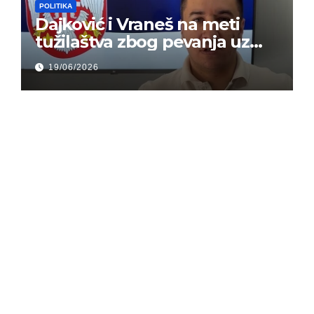
POLITIKA
Dajković i Vraneš na meti
tužilaštva zbog pevanja uz
gusle
19/06/2026