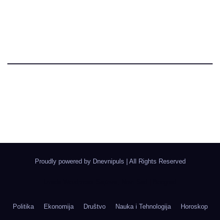
Dnevni Puls
Najbitnije dnevne informacije
Proudly powered by Dnevnipuls
|
All Rights Reserved
Izrada Wordpress Sajtova, Novi Sad | Boegrad
Politika
Ekonomija
Društvo
Nauka i Tehnologija
Horoskop