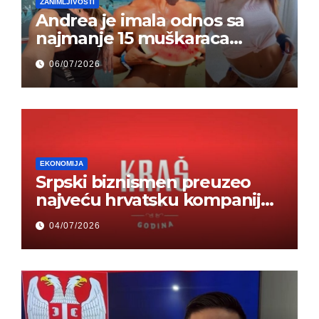
ZANIMLJIVOSTI
Andrea je imala odnos sa
najmanje 15 muškaraca
odjednom – „Doktor mi je
06/07/2026
rekao…“ (FOTO)
EKONOMIJA
Srpski biznismen preuzeo
najveću hrvatsku kompaniju i
ponos zemlje – Hrvati ne
04/07/2026
mogu da veruju