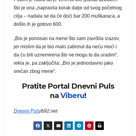
što je ona „napravila korak dalje od svog početnog
cilja – nadala se da će doći bar 200 muškaraca, a
došlo ih je gotovo 600.
„Bio je ponosan na mene što sam završila izazov,
jer mislim da je bio malo zabrinut da neću moći i
da ću biti uznemirena što ne mogu to da uradim“,
rekla je, pa zaključila: „Bio je jednostavno jako
srećan zbog mene“.
Pratite Portal Dnevni Puls
na
Viberu
!
Dnevni Puls
/b92.net