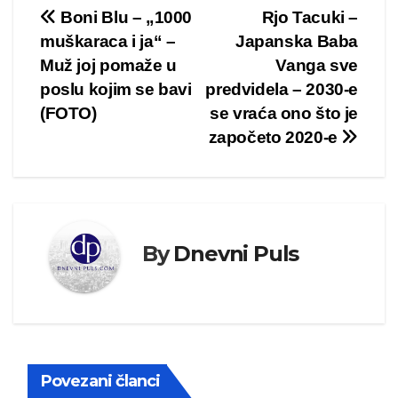
Kretanje
Boni Blu – „1000
Rjo Tacuki –
muškaraca i ja“ –
Japanska Baba
članka
Muž joj pomaže u
Vanga sve
poslu kojim se bavi
predvidela – 2030-e
(FOTO)
se vraća ono što je
započeto 2020-e
By
Dnevni Puls
Povezani članci