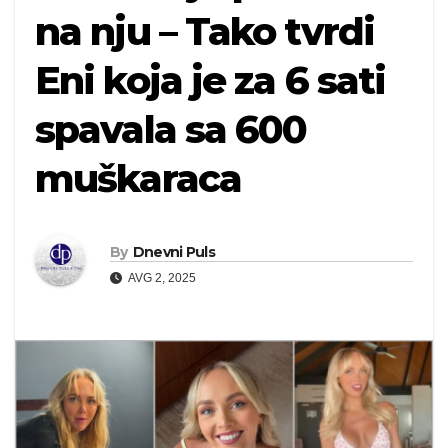
na nju – Tako tvrdi
Eni koja je za 6 sati
spavala sa 600
muškaraca
By
Dnevni Puls
AVG 2, 2025