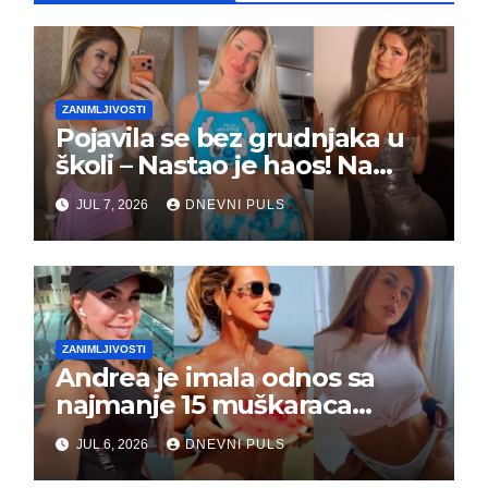
ZANIMLJIVOSTI
Pojavila se bez grudnjaka u
školi – Nastao je haos! Na
grupi je majke napale (FOTO)
JUL 7, 2026
DNEVNI PULS
ZANIMLJIVOSTI
Andrea je imala odnos sa
najmanje 15 muškaraca
odjednom – „Doktor mi je
JUL 6, 2026
DNEVNI PULS
rekao…“ (FOTO)