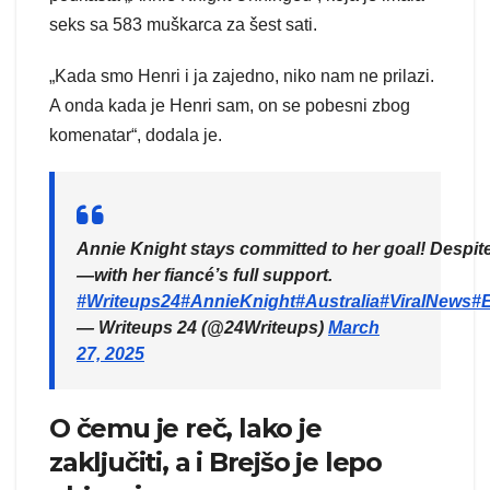
seks sa 583 muškarca za šest sati.
„Kada smo Henri i ja zajedno, niko nam ne prilazi.
A onda kada je Henri sam, on se pobesni zbog
komenatar“, dodala je.
Annie Knight stays committed to her goal! Despit
—with her fiancé’s full support.
#Writeups24
#AnnieKnight
#Australia
#ViralNews
#
— Writeups 24 (@24Writeups)
March
27, 2025
O čemu je reč, lako je
zaključiti, a i Brejšo je lepo