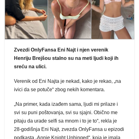
Zvezdi OnlyFansa Eni Najt i njen verenik
Henriju Brejšou stalno su na meti ljudi koji ih
sreću na ulici.
Verenik od Eni Najta je nekad, kako je rekao, „na
ivici da se potuče“ zbog nekih komentara.
„Na primer, kada izađem sama, ljudi mi prilaze i
svi su puni poštovanja, svi su sjajni. Obično me
pitaju da urade selfi sa mnom i to je to“, rekla je
28-godišnja Eni Najt, zvezda OnlyFansa u epizodi
podkasta „Annie Knight Unhinged“, koja je imala