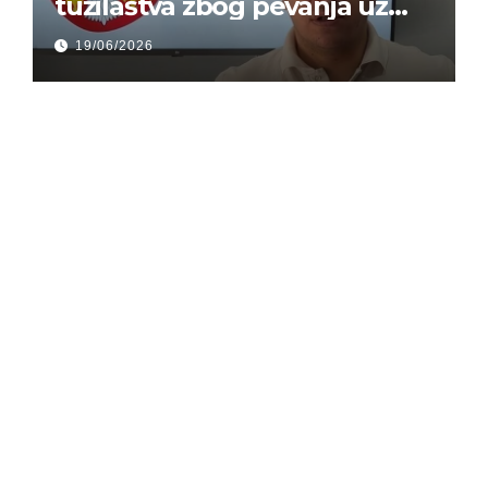
tužilaštva zbog pevanja uz
gusle
19/06/2026