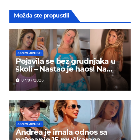
Možda ste propustili
ZANIMLJIVOSTI
Pojavila se bez grudnjaka u
školi – Nastao je haos! Na
grupi je majke napale (FOTO)
07/07/2026
ZANIMLJIVOSTI
Andrea je imala odnos sa
najmanje 15 muškaraca