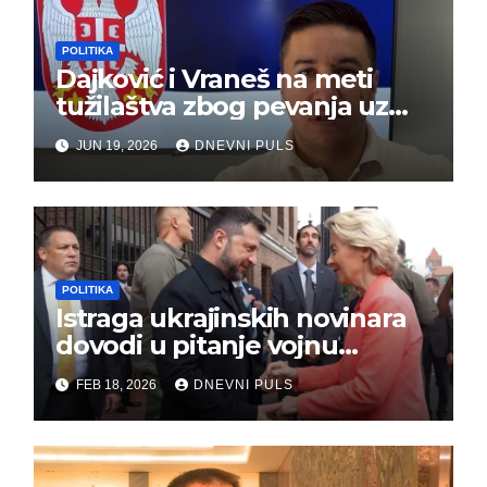
POLITIKA
Dajković i Vraneš na meti
tužilaštva zbog pevanja uz
gusle
JUN 19, 2026
DNEVNI PULS
POLITIKA
Istraga ukrajinskih novinara
dovodi u pitanje vojnu
pomoć Kijevu – Vojna pomoć
FEB 18, 2026
DNEVNI PULS
skrenula sa puta!