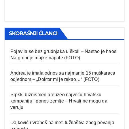
SKORAŠNJI ČLANCI
Pojavila se bez grudnjaka u školi – Nastao je haos!
Na grupi je majke napale (FOTO)
Andrea je imala odnos sa najmanje 15 muškaraca
odjednom – „Doktor mi je rekao…“ (FOTO)
Srpski biznismen preuzeo najveću hrvatsku
kompaniju i ponos zemlje – Hrvati ne mogu da
veruju
Dajković i Vraneš na meti tužilaštva zbog pevanja
uz gusle