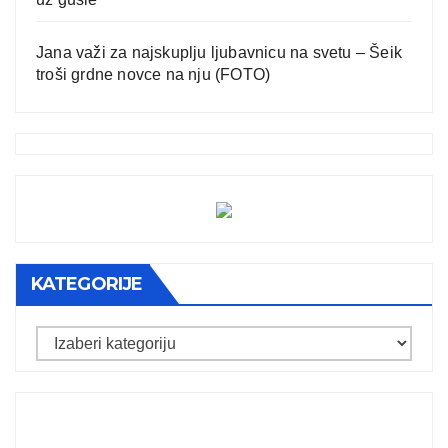
Jana važi za najskuplju ljubavnicu na svetu – Šeik
troši grdne novce na nju (FOTO)
KATEGORIJE
Kategorije