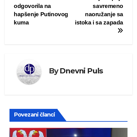
odgovorila na
savremeno
članka
hapšenje Putinovog
naoružanje sa
kuma
istoka i sa zapada
By
Dnevni Puls
Povezani članci