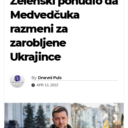
Zelenski ponudio da
Medvedčuka
razmeni za
zarobljene
Ukrajince
By
Dnevni Puls
APR 13, 2022