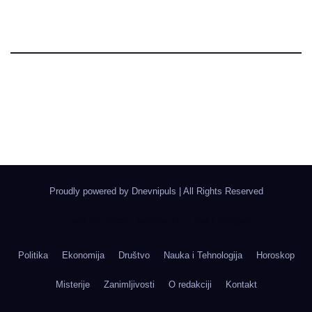
Dnevni Puls
Najbitnije dnevne informacije
Proudly powered by Dnevnipuls
|
All Rights Reserved
Izrada Wordpress Sajtova, Novi Sad | Boegrad
Politika
Ekonomija
Društvo
Nauka i Tehnologija
Horoskop
Misterije
Zanimljivosti
O redakciji
Kontakt