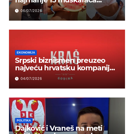
odjednom – „Doktor mi je
06/07/2026
rekao…“ (FOTO)
EKONOMIJA
Srpski biznismen preuzeo
najveću hrvatsku kompaniju i
ponos zemlje – Hrvati ne
04/07/2026
mogu da veruju
POLITIKA
Dajković i Vraneš na meti