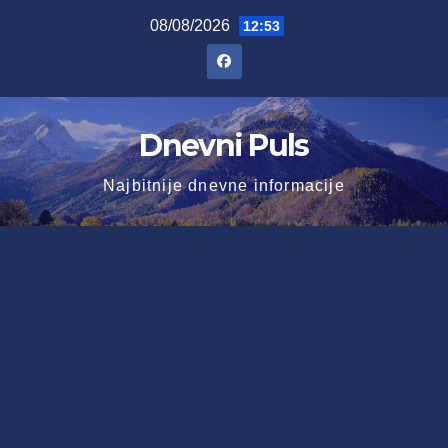
Skip
08/08/2026
12:53
to
content
Dnevni Puls
Najbitnije dnevne informacije