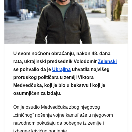
U svom noćnom obraćanju, nakon 48. dana
rata, ukrajinski predsednik Volodomir
Zelenski
se pohvalio da je
Ukrajina
uhvatila najvišeg
proruskog političara u zemlji Viktora
Medvedčuka, koji je bio u bekstvu i koji je
osumnjičen za izdaju.
On je osudio Medvedčuka zbog njegovog
„ciničnog“ nošenja vojne kamuflaže u njegovom
navodnom pokušaju da pobegne iz zemlje i
izbegne krivično gonjenje.