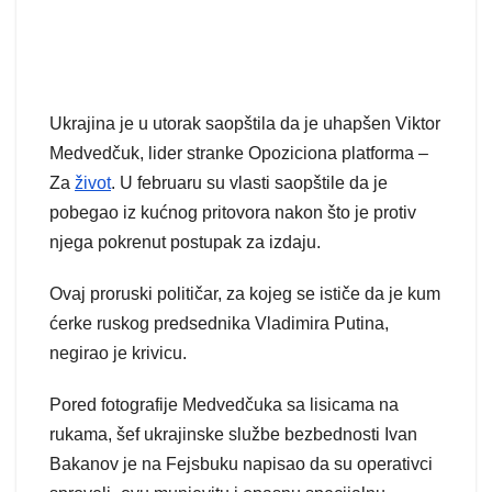
Ukrajina je u utorak saopštila da je uhapšen Viktor
Medvedčuk, lider stranke Opoziciona platforma –
Za
život
. U februaru su vlasti saopštile da je
pobegao iz kućnog pritovora nakon što je protiv
njega pokrenut postupak za izdaju.
Ovaj proruski političar, za kojeg se ističe da je kum
ćerke ruskog predsednika Vladimira Putina,
negirao je krivicu.
Pored fotografije Medvedčuka sa lisicama na
rukama, šef ukrajinske službe bezbednosti Ivan
Bakanov je na Fejsbuku napisao da su operativci