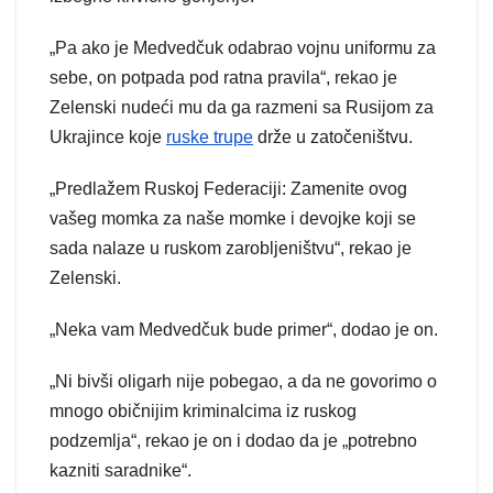
„Pa ako je Medvedčuk odabrao vojnu uniformu za
sebe, on potpada pod ratna pravila“, rekao je
Zelenski nudeći mu da ga razmeni sa Rusijom za
Ukrajince koje
ruske trupe
drže u zatočeništvu.
„Predlažem Ruskoj Federaciji: Zamenite ovog
vašeg momka za naše momke i devojke koji se
sada nalaze u ruskom zarobljeništvu“, rekao je
Zelenski.
„Neka vam Medvedčuk bude primer“, dodao je on.
„Ni bivši oligarh nije pobegao, a da ne govorimo o
mnogo običnijim kriminalcima iz ruskog
podzemlja“, rekao je on i dodao da je „potrebno
kazniti saradnike“.