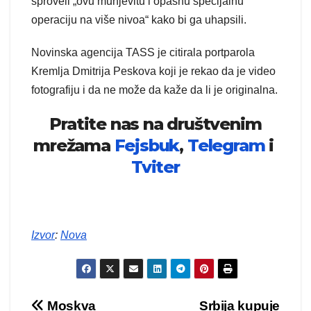
sproveli „ovu munjevitu i opasnu specijalnu
operaciju na više nivoa“ kako bi ga uhapsili.
Novinska agencija TASS je citirala portparola
Kremlja Dmitrija Peskova koji je rekao da je video
fotografiju i da ne može da kaže da li je originalna.
Pratite nas na društvenim
mrežama
Fejsbuk
,
Telegram
i
Tviter
Izvor
:
Nova
Kretanje
Moskva
Srbija kupuje