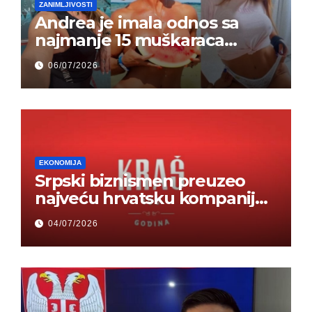
ZANIMLJIVOSTI
Andrea je imala odnos sa
najmanje 15 muškaraca
odjednom – „Doktor mi je
06/07/2026
rekao…“ (FOTO)
EKONOMIJA
Srpski biznismen preuzeo
najveću hrvatsku kompaniju i
ponos zemlje – Hrvati ne
04/07/2026
mogu da veruju