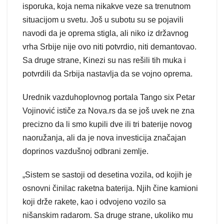
isporuka, koja nema nikakve veze sa trenutnom
situacijom u svetu. Još u subotu su se pojavili
navodi da je oprema stigla, ali niko iz državnog
vrha Srbije nije ovo niti potvrdio, niti demantovao.
Sa druge strane, Kinezi su nas rešili tih muka i
potvrdili da Srbija nastavlja da se vojno oprema.
Urednik vazduhoplovnog portala Tango six Petar
Vojinović ističe za Nova.rs da se još uvek ne zna
precizno da li smo kupili dve ili tri baterije novog
naoružanja, ali da je nova investicija značajan
doprinos vazdušnoj odbrani zemlje.
„Sistem se sastoji od desetina vozila, od kojih je
osnovni činilac raketna baterija. Njih čine kamioni
koji drže rakete, kao i odvojeno vozilo sa
nišanskim radarom. Sa druge strane, ukoliko mu