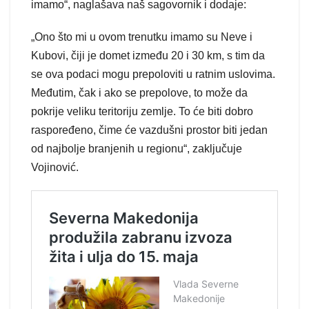
imamo“, naglašava naš sagovornik i dodaje:
„Ono što mi u ovom trenutku imamo su Neve i
Kubovi, čiji je domet između 20 i 30 km, s tim da
se ova podaci mogu prepoloviti u ratnim uslovima.
Međutim, čak i ako se prepolove, to može da
pokrije veliku teritoriju zemlje. To će biti dobro
raspoređeno, čime će vazdušni prostor biti jedan
od najbolje branjenih u regionu“, zaključuje
Vojinović.