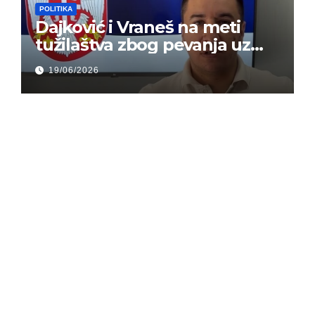
POLITIKA
Dajković i Vraneš na meti
tužilaštva zbog pevanja uz
gusle
19/06/2026