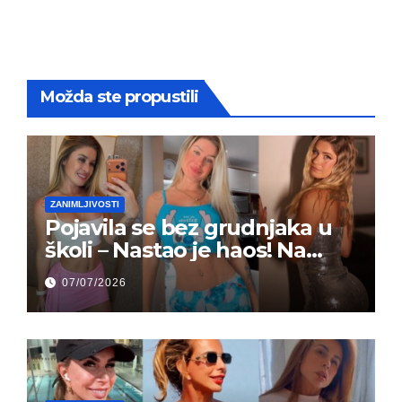
Možda ste propustili
ZANIMLJIVOSTI
Pojavila se bez grudnjaka u
školi – Nastao je haos! Na
grupi je majke napale (FOTO)
07/07/2026