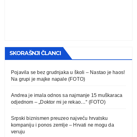
SKORAŠNJI ČLANCI
Pojavila se bez grudnjaka u školi – Nastao je haos!
Na grupi je majke napale (FOTO)
Andrea je imala odnos sa najmanje 15 muškaraca
odjednom – „Doktor mi je rekao…“ (FOTO)
Srpski biznismen preuzeo najveću hrvatsku
kompaniju i ponos zemlje – Hrvati ne mogu da
veruju