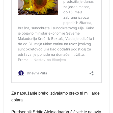
Za naoružanje preko izdvajamo preko tri milijarde
dolara
Predsednik Srbije Aleksadnar Vučić već je najavio