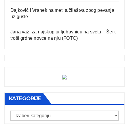
Dajković i Vraneš na meti tužilaštva zbog pevanja
uz gusle
Jana važi za najskuplju ljubavnicu na svetu – Šeik
troši grdne novce na nju (FOTO)
KATEGORIJE
Kategorije