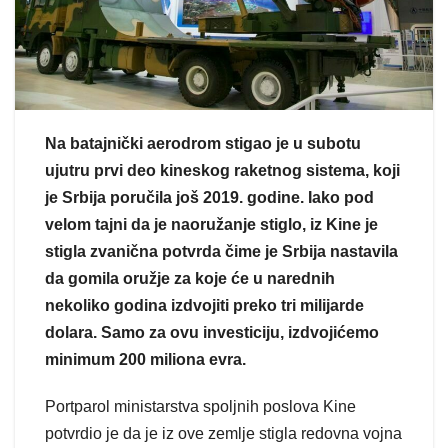
Na batajnički aerodrom stigao je u subotu
ujutru prvi deo kineskog raketnog sistema, koji
je Srbija poručila još 2019. godine. Iako pod
velom tajni da je naoružanje stiglo, iz Kine je
stigla zvanična potvrda čime je Srbija nastavila
da gomila oružje za koje će u narednih
nekoliko godina izdvojiti preko tri milijarde
dolara. Samo za ovu investiciju, izdvojićemo
minimum 200 miliona evra.
Portparol ministarstva spoljnih poslova Kine
potvrdio je da je iz ove zemlje stigla redovna vojna