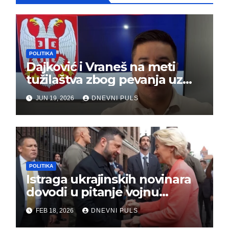
POLITIKA
Dajković i Vraneš na meti
tužilaštva zbog pevanja uz
gusle
JUN 19, 2026
DNEVNI PULS
POLITIKA
Istraga ukrajinskih novinara
dovodi u pitanje vojnu
pomoć Kijevu – Vojna pomoć
FEB 18, 2026
DNEVNI PULS
skrenula sa puta!