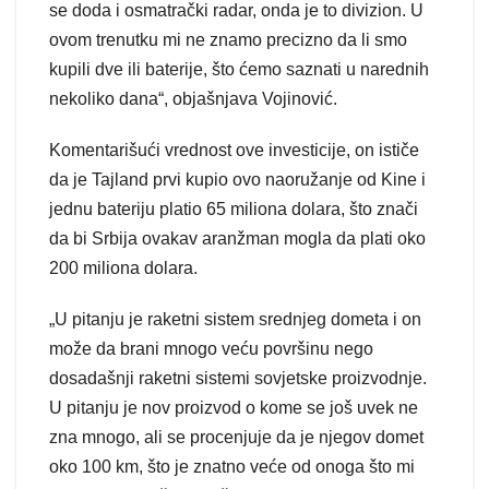
se doda i osmatrački radar, onda je to divizion. U
ovom trenutku mi ne znamo precizno da li smo
kupili dve ili baterije, što ćemo saznati u narednih
nekoliko dana“, objašnjava Vojinović.
Komentarišući vrednost ove investicije, on ističe
da je Tajland prvi kupio ovo naoružanje od Kine i
jednu bateriju platio 65 miliona dolara, što znači
da bi Srbija ovakav aranžman mogla da plati oko
200 miliona dolara.
„U pitanju je raketni sistem srednjeg dometa i on
može da brani mnogo veću površinu nego
dosadašnji raketni sistemi sovjetske proizvodnje.
U pitanju je nov proizvod o kome se još uvek ne
zna mnogo, ali se procenjuje da je njegov domet
oko 100 km, što je znatno veće od onoga što mi