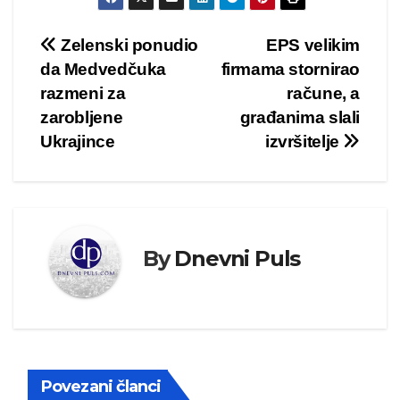
Kretanje
Zelenski ponudio
EPS velikim
da Medvedčuka
firmama stornirao
članka
razmeni za
račune, a
zarobljene
građanima slali
Ukrajince
izvršitelje
By
Dnevni Puls
Povezani članci