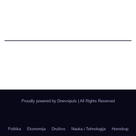
Dnevni Puls
Najbitnije dnevne informacije
Proudly powered by Dnevnipuls
|
All Rights Reserved
Izrada Wordpress Sajtova, Novi Sad | Boegrad
Politika
Ekonomija
Društvo
Nauka i Tehnologija
Horoskop