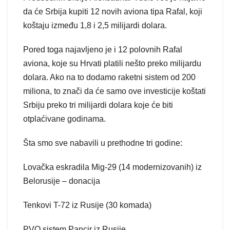
da će Srbija kupiti 12 novih aviona tipa Rafal, koji
koštaju između 1,8 i 2,5 milijardi dolara.
Pored toga najavljeno je i 12 polovnih Rafal
aviona, koje su Hrvati platili nešto preko milijardu
dolara. Ako na to dodamo raketni sistem od 200
miliona, to znači da će samo ove investicije koštati
Srbiju preko tri milijardi dolara koje će biti
otplaćivane godinama.
Šta smo sve nabavili u prethodne tri godine:
Lovačka eskradila Mig-29 (14 modernizovanih) iz
Belorusije – donacija
Tenkovi T-72 iz Rusije (30 komada)
PVO sistem Pancir iz Rusije