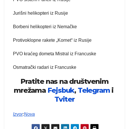
Jurišni helikopteri iz Rusije
Borbeni helikopteri iz Nemačke
Protivoklopne rakete „Kornet“ iz Rusije
PVO kraćeg dometa Mistral iz Francuske
Osmatrački radari iz Francuske
Pratite nas na društvenim
mrežama
Fejsbuk
,
Telegram
i
Tviter
Izvor
:
Nova