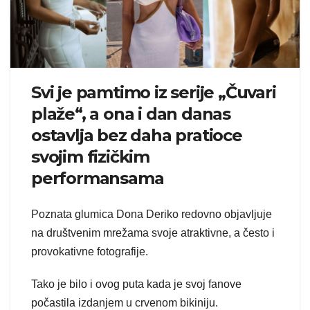
Svi je pamtimo iz serije „Čuvari
plaže“, a ona i dan danas
ostavlja bez daha pratioce
svojim fizičkim
performansama
Poznata glumica Dona Deriko redovno objavljuje
na društvenim mrežama svoje atraktivne, a često i
provokativne fotografije.
Tako je bilo i ovog puta kada je svoj fanove
počastila izdanjem u crvenom bikiniju.