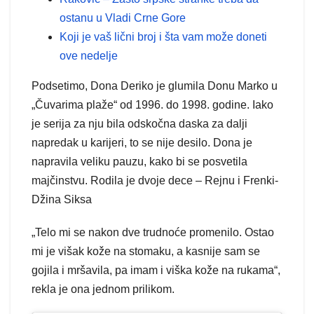
ostanu u Vladi Crne Gore
Koji je vaš lični broj i šta vam može doneti
ove nedelje
Podsetimo, Dona Deriko je glumila Donu Marko u
„Čuvarima plaže“ od 1996. do 1998. godine. Iako
je serija za nju bila odskočna daska za dalji
napredak u karijeri, to se nije desilo. Dona je
napravila veliku pauzu, kako bi se posvetila
majčinstvu. Rodila je dvoje dece – Rejnu i Frenki-
Džina Siksa
„Telo mi se nakon dve trudnoće promenilo. Ostao
mi je višak kože na stomaku, a kasnije sam se
gojila i mršavila, pa imam i viška kože na rukama“,
rekla je ona jednom prilikom.