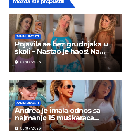
Možda ste propustili
ZANIMLJIVOSTI
Pojavila se bez grudnjaka u
školi – Nastao je haos! Na
grupi je majke napale (FOTO)
07/07/2026
ZANIMLJIVOSTI
Andrea je imala odnos sa
najmanje 15 muškaraca
odjednom – „Doktor mi je
06/07/2026