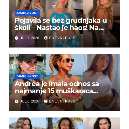
ZANIMLJIVOSTI
Pojavila se bez grudnjaka u
školi – Nastao je haos! Na
grupi je majke napale (FOTO)
JUL 7, 2026
DNEVNI PULS
ZANIMLJIVOSTI
Andrea je imala odnos sa
najmanje 15 muškaraca
odjednom – „Doktor mi je
JUL 6, 2026
DNEVNI PULS
rekao…“ (FOTO)