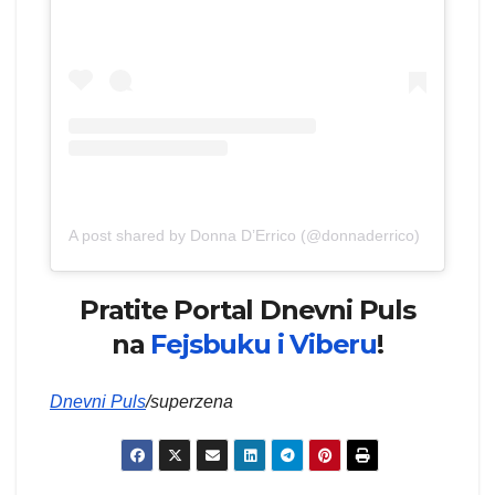
A post shared by Donna D’Errico (@donnaderrico)
Pratite Portal Dnevni Puls
na
Fejsbuku i
Viberu
!
Dnevni Puls
/superzena