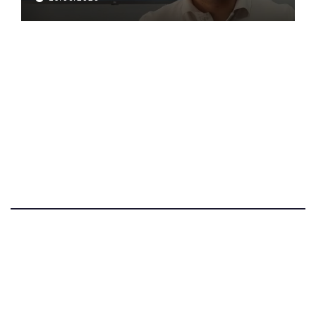
Dnevni Puls
Najbitnije dnevne informacije