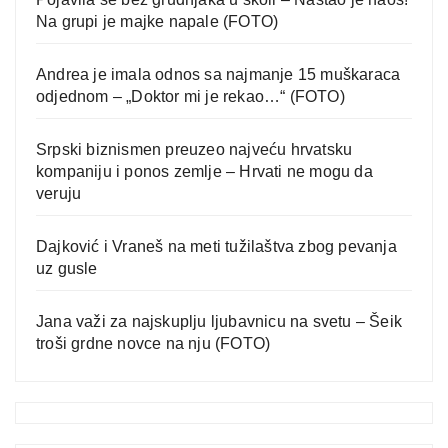
Na grupi je majke napale (FOTO)
Andrea je imala odnos sa najmanje 15 muškaraca
odjednom – „Doktor mi je rekao…“ (FOTO)
Srpski biznismen preuzeo najveću hrvatsku
kompaniju i ponos zemlje – Hrvati ne mogu da
veruju
Dajković i Vraneš na meti tužilaštva zbog pevanja
uz gusle
Jana važi za najskuplju ljubavnicu na svetu – Šeik
troši grdne novce na nju (FOTO)