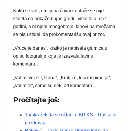
Kako se vidi, omiljena čuvarka plaže se nije
stidela da pokaže bujne grudi i vitko telo u 57.
godini, a ni njeni mnogobrojni fanovi na mrežama
se nisu stideli da prokomentarišu ovaj prizor.
„Vruće je danas“, kratko je napisala glumica u
opisu fotografije koja je izazvala lavinu
komentara…
„Volim tvoj stil, Dona“, „Kraljice, ti si inspiracija“,
„Volim te“, samo su neki od komentara…
Pročitajte još:
Turska želi da se učlani u BRIKS – Rusija to
pozdravlja
Raković – Zašto srpske stranke treba da