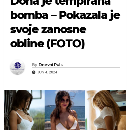
Dona je tempirana
bomba – Pokazala je
svoje zanosne
obline (FOTO)
By
Dnevni Puls
JUN 4, 2024