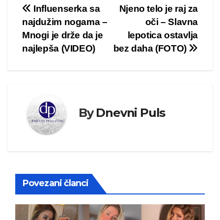
Kretanje
Influenserka sa
Njeno telo je raj za
najdužim nogama –
oči – Slavna
članka
Mnogi je drže da je
lepotica ostavlja
najlepša (VIDEO)
bez daha (FOTO)
By
Dnevni Puls
Povezani članci