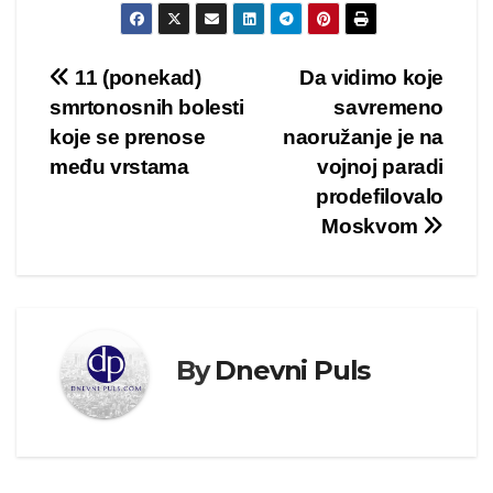
Kretanje
11 (ponekad)
Da vidimo koje
smrtonosnih bolesti
savremeno
članka
koje se prenose
naoružanje je na
među vrstama
vojnoj paradi
prodefilovalo
Moskvom
By
Dnevni Puls