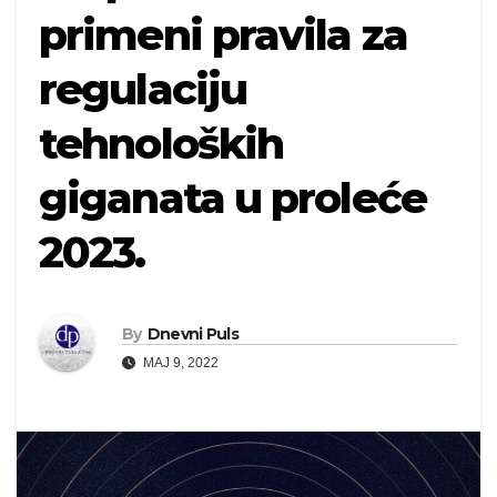
primeni pravila za
regulaciju
tehnoloških
giganata u proleće
2023.
By
Dnevni Puls
MAJ 9, 2022