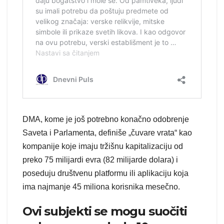
DMA, kome je još potrebno konačno odobrenje
Saveta i Parlamenta, definiše „čuvare vrata“ kao
kompanije koje imaju tržišnu kapitalizaciju od
preko 75 milijardi evra (82 milijarde dolara) i
poseduju društvenu platformu ili aplikaciju koja
ima najmanje 45 miliona korisnika mesečno.
Ovi subjekti se mogu suočiti