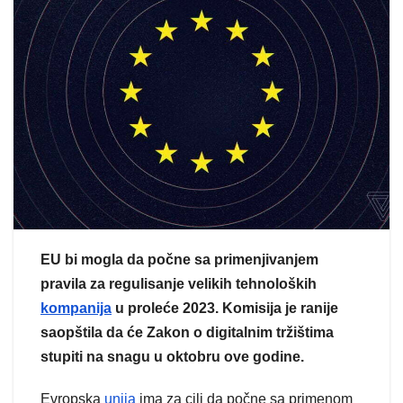
EU bi mogla da počne sa primenjivanjem
pravila za regulisanje velikih tehnoloških
kompanija
u proleće 2023. Komisija je ranije
saopštila da će Zakon o digitalnim tržištima
stupiti na snagu u oktobru ove godine.
Evropska
unija
ima za cilj da počne sa primenom