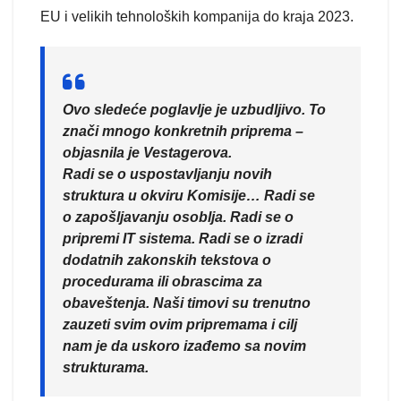
EU i velikih tehnoloških kompanija do kraja 2023.
Ovo sledeće poglavlje je uzbudljivo. To
znači mnogo konkretnih priprema –
objasnila je Vestagerova.
Radi se o uspostavljanju novih
struktura u okviru Komisije… Radi se
o zapošljavanju osoblja. Radi se o
pripremi IT sistema. Radi se o izradi
dodatnih zakonskih tekstova o
procedurama ili obrascima za
obaveštenja. Naši timovi su trenutno
zauzeti svim ovim pripremama i cilj
nam je da uskoro izađemo sa novim
strukturama.