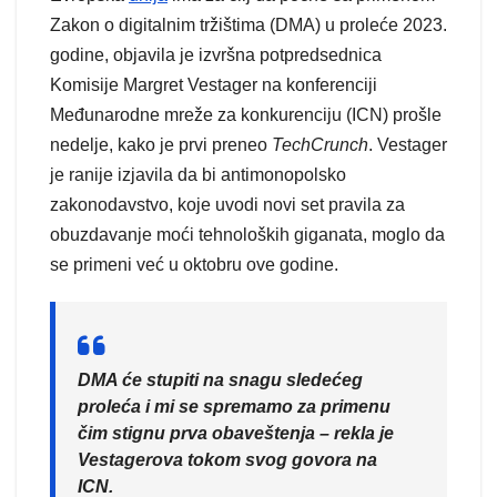
Zakon o digitalnim tržištima (DMA) u proleće 2023.
godine, objavila je izvršna potpredsednica
Komisije Margret Vestager na konferenciji
Međunarodne mreže za konkurenciju (ICN) prošle
nedelje, kako je prvi preneo
TechCrunch
. Vestager
je ranije izjavila da bi antimonopolsko
zakonodavstvo, koje uvodi novi set pravila za
obuzdavanje moći tehnoloških giganata, moglo da
se primeni već u oktobru ove godine.
DMA će stupiti na snagu sledećeg
proleća i mi se spremamo za primenu
čim stignu prva obaveštenja – rekla je
Vestagerova tokom svog govora na
ICN.