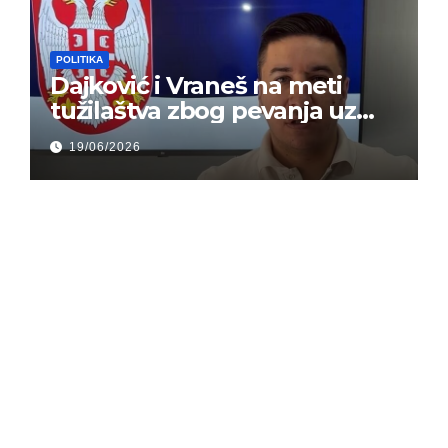
POLITIKA
Dajković i Vraneš na meti
tužilaštva zbog pevanja uz
gusle
19/06/2026