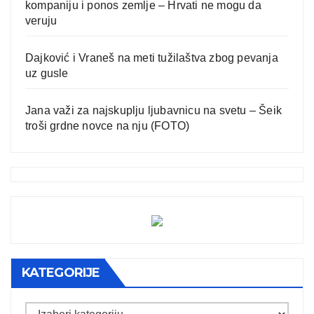
kompaniju i ponos zemlje – Hrvati ne mogu da
veruju
Dajković i Vraneš na meti tužilaštva zbog pevanja
uz gusle
Jana važi za najskuplju ljubavnicu na svetu – Šeik
troši grdne novce na nju (FOTO)
KATEGORIJE
Kategorije