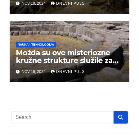
NOV 18, 2024
DNEVNI PULS
izumiranje je počelo
NAUKA I TEHNOLOGIJA
Možda su ove misteriozne
kružne strukture služile za
kontrolu vremena
NOV 16, 2024
DNEVNI PULS