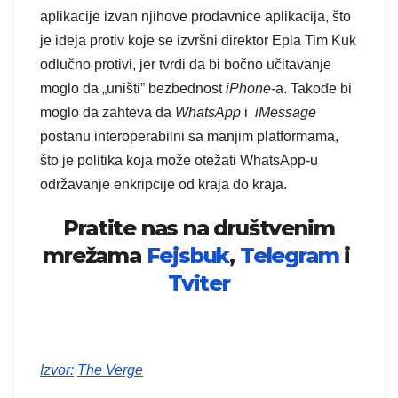
aplikacije izvan njihove prodavnice aplikacija, što
je ideja protiv koje se izvršni direktor Epla Tim Kuk
odlučno protivi, jer tvrdi da bi bočno učitavanje
moglo da „uništi” bezbednost
iPhone
-a. Takođe bi
moglo da zahteva da
WhatsApp
i
iMessage
postanu interoperabilni sa manjim platformama,
što je politika koja može otežati WhatsApp-u
održavanje enkripcije od kraja do kraja.
Pratite nas na društvenim
mrežama
Fejsbuk
,
Telegram
i
Tviter
Izvor:
The Verge