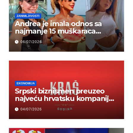
ZANIMLJIVOSTI
Andrea je imala odnos sa
najmanje 15 muškaraca
odjednom – „Doktor mi je
06/07/2026
rekao…“ (FOTO)
EKONOMIJA
Srpski biznismen preuzeo
najveću hrvatsku kompaniju i
ponos zemlje – Hrvati ne
04/07/2026
mogu da veruju