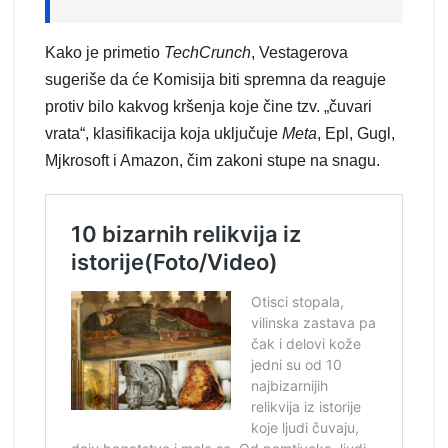
Kako je primetio
TechCrunch
, Vestagerova
sugeriše da će Komisija biti spremna da reaguje
protiv bilo kakvog kršenja koje čine tzv. „čuvari
vrata“, klasifikacija koja uključuje
Meta
, Epl, Gugl,
Mjkrosoft i Amazon, čim zakoni stupe na snagu.