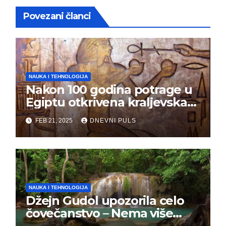
Povezani članci
NAUKA I TEHNOLOGIJA
Nakon 100 godina potrage u
Egiptu otkrivena kraljevska
grobnica (FOTO)
FEB 21, 2025
DNEVNI PULS
NAUKA I TEHNOLOGIJA
Džejn Gudol upozorila celo
čovečanstvo – Nema više
vremena, masovno