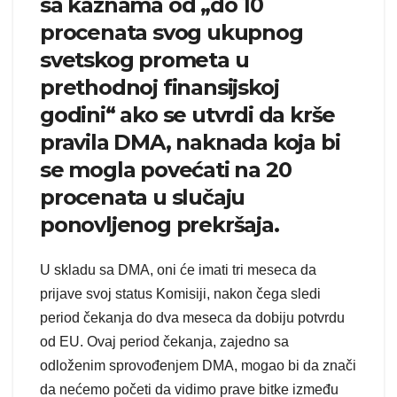
sa kaznama od „do 10
procenata svog ukupnog
svetskog prometa u
prethodnoj finansijskoj
godini“ ako se utvrdi da krše
pravila DMA, naknada koja bi
se mogla povećati na 20
procenata u slučaju
ponovljenog prekršaja.
U skladu sa DMA, oni će imati tri meseca da
prijave svoj status Komisiji, nakon čega sledi
period čekanja do dva meseca da dobiju potvrdu
od EU. Ovaj period čekanja, zajedno sa
odloženim sprovođenjem DMA, mogao bi da znači
da nećemo početi da vidimo prave bitke između