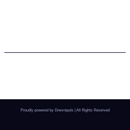
Dnevni Puls
Najbitnije dnevne informacije
Proudly powered by Dnevnipuls
|
All Rights Reserved
Izrada Wordpress Sajtova, Novi Sad | Boegrad