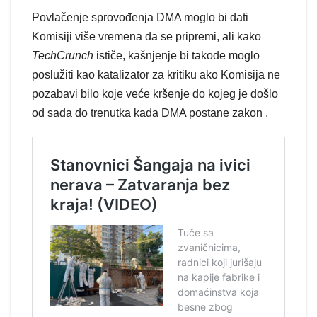
Povlačenje sprovođenja DMA moglo bi dati
Komisiji više vremena da se pripremi, ali kako
TechCrunch
ističe, kašnjenje bi takođe moglo
poslužiti kao katalizator za kritiku ako Komisija ne
pozabavi bilo koje veće kršenje do kojeg je došlo
od sada do trenutka kada DMA postane zakon .