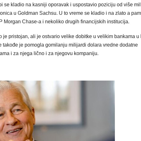
i se kladio na kasniji oporavak i uspostavio poziciju od više mili
eonica u Goldman Sachsu. U to vreme se kladio i na zlato a pam
Morgan Chase-a i nekoliko drugih financijskih institucija.
e pristojan, ali je ostvario velike dobitke u velikim bankama u 
ze takođe je pomogla gomilanju milijardi dolara vredne dodatne
ama i za njega lično i za njegovu kompaniju.