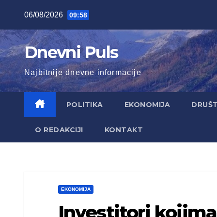
Skip
06/08/2026
09:58
to
content
Dnevni Puls
Najbitnije dnevne informacije
POLITIKA
EKONOMIJA
DRUŠ
O REDAKCIJI
KONTAKT
EKONOMIJA
Investitori kojima