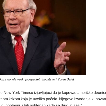
 kriza donela veliki prosperitet i bogatsvo / Voren Bafet
The New York Timesu izjavljujući da je kupovao američke deonic
nom krizom koja je uveliko počela. Njegovo izvođenje kupovan
ugi pohlepni, i biti pohlepan kada se drugi plaše.”