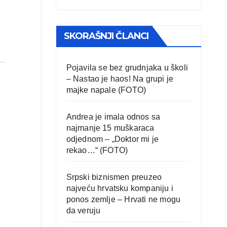
SKORAŠNJI ČLANCI
Pojavila se bez grudnjaka u školi
– Nastao je haos! Na grupi je
majke napale (FOTO)
Andrea je imala odnos sa
najmanje 15 muškaraca
odjednom – „Doktor mi je
rekao…“ (FOTO)
Srpski biznismen preuzeo
najveću hrvatsku kompaniju i
ponos zemlje – Hrvati ne mogu
da veruju