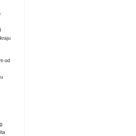
h
d
 kraju
om od
nu
og
ita