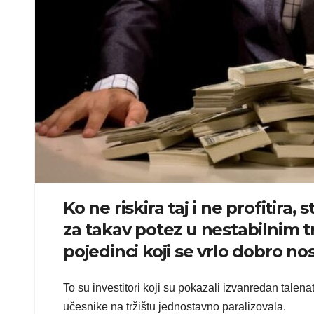
Ko ne riskira taj i ne profitira
za takav potez u nestabilnim t
pojedinci koji se vrlo dobro n
To su investitori koji su pokazali izvanredan talen
učesnike na tržištu jednostavno paralizovala.