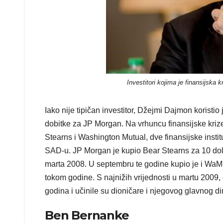
Investitori kojima je finansijska 
Iako nije tipičan investitor, Džejmi Dajmon koristio
dobitke za JP Morgan. Na vrhuncu finansijske kriz
Stearns i Washington Mutual, dve finansijske ins
SAD-u. JP Morgan je kupio Bear Stearns za 10 dolar
marta 2008. U septembru te godine kupio je i WaMu
tokom godine. S najnižih vrijednosti u martu 2009,
godina i učinile su dioničare i njegovog glavnog di
Ben Bernanke