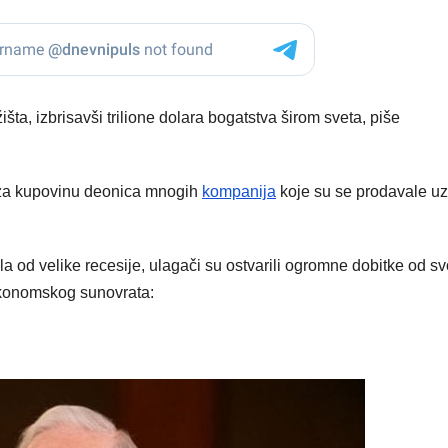
šta, izbrisavši trilione dolara bogatstva širom sveta, piše
u za kupovinu deonica mnogih
kompanija
koje su se prodavale uz
 od velike recesije, ulagači su ostvarili ogromne dobitke od sv
ekonomskog sunovrata: