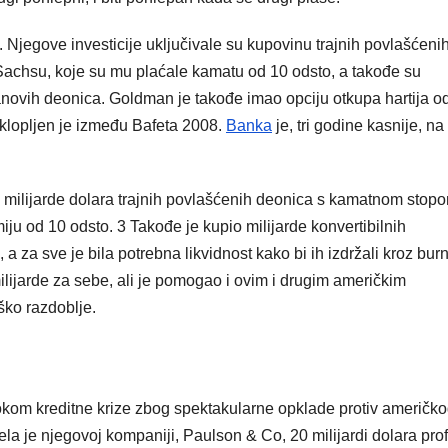
 Njegove investicije uključivale su kupovinu trajnih povlašćeni
Sachsu, koje su mu plaćale kamatu od 10 odsto, a takođe su
novih deonica. Goldman je takođe imao opciju otkupa hartija o
klopljen je između Bafeta 2008.
Banka
je, tri godine kasnije, na
3 milijarde dolara trajnih povlašćenih deonica s kamatnom stop
iju od 10 odsto. 3 Takođe je kupio milijarde konvertibilnih
za sve je bila potrebna likvidnost kako bi ih izdržali kroz bur
milijarde za sebe, ali je pomogao i ovim i drugim američkim
ko razdoblje.
kom kreditne krize zbog spektakularne opklade protiv američk
a je njegovoj kompaniji, Paulson & Co, 20 milijardi dolara prof