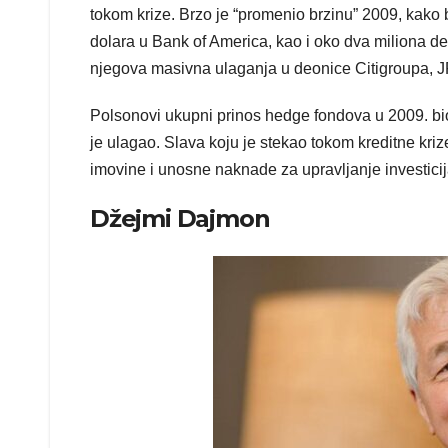
tokom krize. Brzo je “promenio brzinu” 2009, kako b
dolara u Bank of America, kao i oko dva miliona d
njegova masivna ulaganja u deonice Citigroupa, JP 
Polsonovi ukupni prinos hedge fondova u 2009. bio j
je ulagao. Slava koju je stekao tokom kreditne kri
imovine i unosne naknade za upravljanje investicij
Džejmi Dajmon