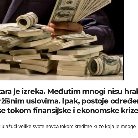
, stara je izreka. Međutim mnogi nisu hra
ržišnim uslovima. Ipak, postoje određe
ose tokom finansijske i ekonomske krize
at ulažući velike svote novca tokom kreditne krize koja je mnoge