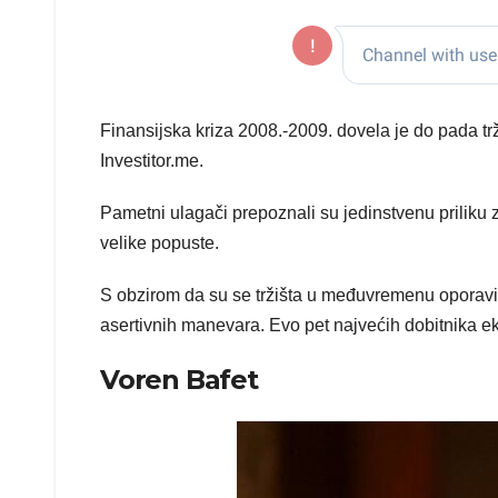
Finansijska kriza 2008.-2009. dovela je do pada trži
Investitor.me.
Pametni ulagači prepoznali su jedinstvenu prilik
velike popuste.
S obzirom da su se tržišta u međuvremenu oporavila
asertivnih manevara. Evo pet najvećih dobitnika 
Voren Bafet