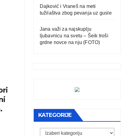
Dajković i Vraneš na meti
tužilaštva zbog pevanja uz gusle
Jana važi za najskuplju
ljubavnicu na svetu – Šeik troši
grdne novce na nju (FOTO)
bri
ni
.
KATEGORIJE
Kategorije