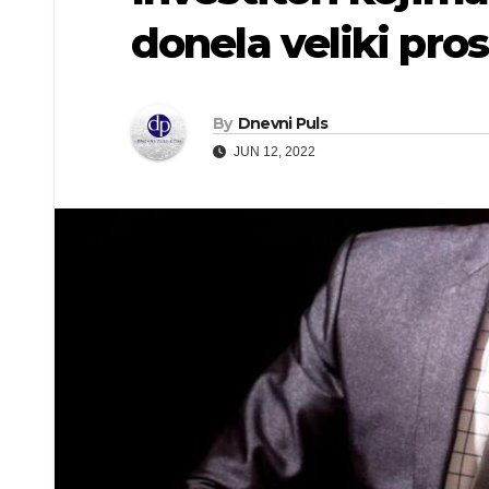
donela veliki pro
By
Dnevni Puls
JUN 12, 2022