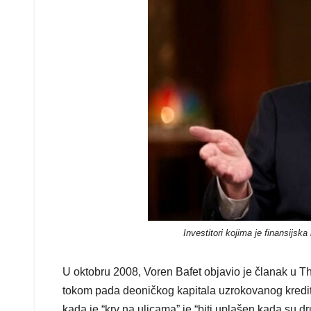
Investitori kojima je finansijska
U oktobru 2008, Voren Bafet objavio je članak u 
tokom pada deoničkog kapitala uzrokovanog kredit
kada je “krv na ulicama” je “biti uplašen kada su dr