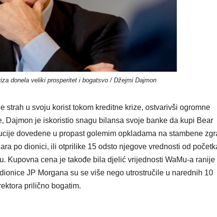
kriza donela veliki prosperitet i bogatsvo / Džejmi Dajmon
 je strah u svoju korist tokom kreditne krize, ostvarivši ogromne
e, Dajmon je iskoristio snagu bilansa svoje banke da kupi Bear
titucije dovedene u propast golemim opkladama na stambene zg
a po dionici, ili otprilike 15 odsto njegove vrednosti od početk
. Kupovna cena je takođe bila djelić vrijednosti WaMu-a ranije
 dionice JP Morgana su se više nego utrostručile u narednih 10
rektora prilično bogatim.