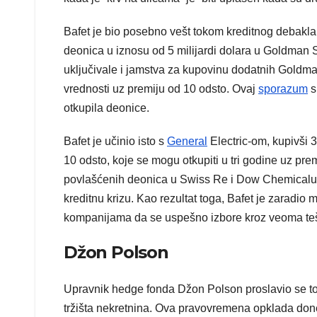
Bafet je bio posebno vešt tokom kreditnog debakla.
deonica u iznosu od 5 milijardi dolara u Goldman 
uključivale i jamstva za kupovinu dodatnih Goldma
vrednosti uz premiju od 10 odsto. Ovaj
sporazum
s
otkupila deonice.
Bafet je učinio isto s
General
Electric-om, kupivši 
10 odsto, koje se mogu otkupiti u tri godine uz prem
povlašćenih deonica u Swiss Re i Dow Chemicalu, a 
kreditnu krizu. Kao rezultat toga, Bafet je zaradio 
kompanijama da se uspešno izbore kroz veoma teš
Džon Polson
Upravnik hedge fonda Džon Polson proslavio se to
tržišta nekretnina. Ova pravovremena opklada donel