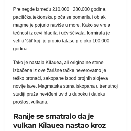
Pre negde između 210.000 i 280.000 godina,
pacifička tektonska ploča se pomerila i oblak
magme je pojurio naviše u more. Kako se vrela
tečnost iz cevi hladila i učvršćivala, formirala je
veliki ‘štit’ koji je probio talase pre oko 100.000
godina.
Tako je nastala Kilauea, ali originalne stene
izbačene iz ove žarišne tačke neverovatno je
teško pronaći, zakopane ispod brojnih slojeva
novije lave. Magmatska stena iskopana u trenutnoj
studiji pruža neviđeni uvid u duboku i daleku
prošlost vulkana.
Ranije se smatralo da je
vulkan Kilauea nastao kroz