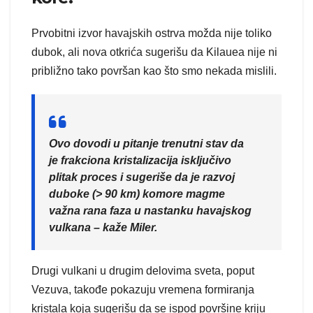
Prvobitni izvor havajskih ostrva možda nije toliko
dubok, ali nova otkrića sugerišu da Kilauea nije ni
približno tako površan kao što smo nekada mislili.
Ovo dovodi u pitanje trenutni stav da
je frakciona kristalizacija isključivo
plitak proces i sugeriše da je razvoj
duboke (> 90 km) komore magme
važna rana faza u nastanku havajskog
vulkana – kaže Miler.
Drugi vulkani u drugim delovima sveta, poput
Vezuva, takođe pokazuju vremena formiranja
kristala koja sugerišu da se ispod površine kriju