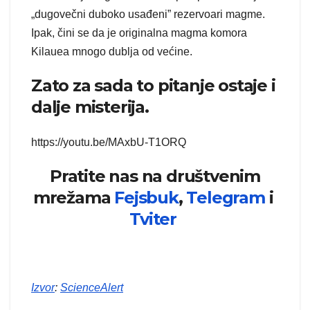
„dugovečni duboko usađeni” rezervoari magme.
Ipak, čini se da je originalna magma komora
Kilauea mnogo dublja od većine.
Zato za sada to pitanje ostaje i
dalje misterija.
https://youtu.be/MAxbU-T1ORQ
Pratite nas na društvenim
mrežama
Fejsbuk
,
Telegram
i
Tviter
Izvor
:
ScienceAlert