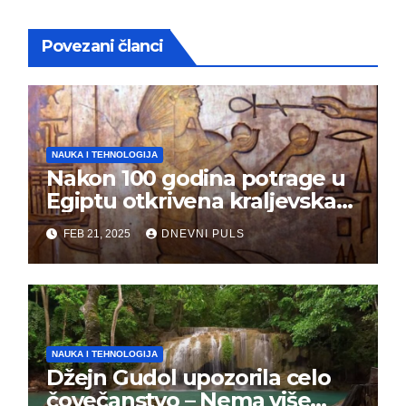
Povezani članci
NAUKA I TEHNOLOGIJA
Nakon 100 godina potrage u
Egiptu otkrivena kraljevska
grobnica (FOTO)
FEB 21, 2025
DNEVNI PULS
NAUKA I TEHNOLOGIJA
Džejn Gudol upozorila celo
čovečanstvo – Nema više