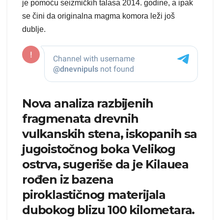
je pomoću seizmičkih talasa 2014. godine, a ipak
se čini da originalna magma komora leži još
dublje.
Nova analiza razbijenih
fragmenata drevnih
vulkanskih stena, iskopanih sa
jugoistočnog boka Velikog
ostrva, sugeriše da je Kilauea
rođen iz bazena
piroklastičnog materijala
dubokog blizu 100 kilometara.