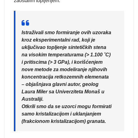
zaostalim topljenjem.
Istraživali smo formiranje ovih uzoraka
kroz eksperimentalni rad, koji je
uključivao topljenje sintetičkih stena
na visokim temperaturama (> 1.100 ˚C)
i pritiscima (> 3 GPa), i korišćenjem
nove metode za modeliranje njihovih
koncentracija retkozemnih elemenata
– objašnjava glavni autor, geolog
Laura Miler sa Univerziteta Monaš u
Australiji.
Otkrili smo da se uzorci mogu formirati
samo kristalizacijom i uklanjanjem
(frakcionom kristalizacijom) granata.