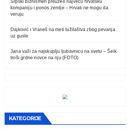
Srpski biznismen preuzeo najveću hrvatsku
kompaniju i ponos zemlje – Hrvati ne mogu da
veruju
Dajković i Vraneš na meti tužilaštva zbog pevanja
uz gusle
Jana važi za najskuplju ljubavnicu na svetu – Šeik
troši grdne novce na nju (FOTO)
KATEGORIJE