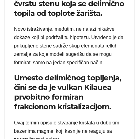
čvrstu stenu koja se delimično
topila od toplote žarišta.
Novo istraživanje, međutim, ne nalazi nikakve
dokaze koji bi podržali tu hipotezu. Utvrđeno je da
prikupljene stene sadrže skup elemenata retkih
zemalja za koje modeli sugerišu da se mogu
formirati samo na jedan specifičan način.
Umesto delimičnog topljenja,
čini se da je vulkan Kilauea
prvobitno formiran
frakcionom kristalizacijom.
Ovaj termin opisuje stvaranje kristala u dubokim
bazenima magme, koji kasnije ne reaguju sa