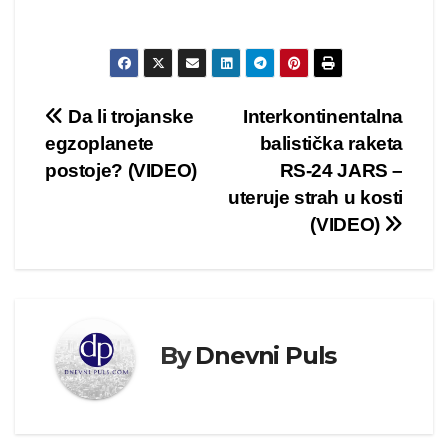
Kretanje
Da li trojanske
Interkontinentalna
egzoplanete
balistička raketa
članka
postoje? (VIDEO)
RS-24 JARS –
uteruje strah u kosti
(VIDEO)
By
Dnevni Puls