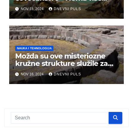
vremena, masovno
NOV 18, 2024
DNEVNI PULS
izumiranje je počelo
NAUKA I TEHNOLOGIJA
Možda su ove misteriozne
kružne strukture služile za
kontrolu vremena
NOV 16, 2024
DNEVNI PULS