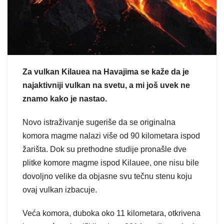
Za vulkan Kilauea na Havajima se kaže da je
najaktivniji vulkan na svetu, a mi još uvek ne
znamo kako je nastao.
Novo istraživanje sugeriše da se originalna
komora magme nalazi više od 90 kilometara ispod
žarišta. Dok su prethodne studije pronašle dve
plitke komore magme ispod Kilauee, one nisu bile
dovoljno velike da objasne svu tečnu stenu koju
ovaj vulkan izbacuje.
Veća komora, duboka oko 11 kilometara, otkrivena