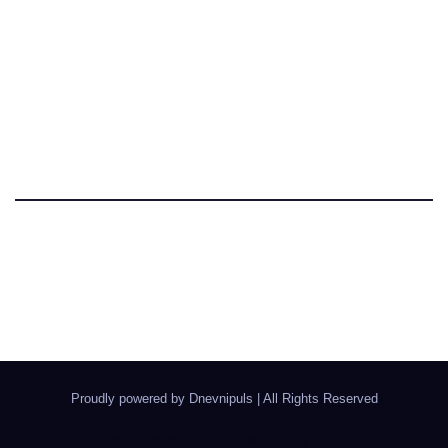
Dnevni Puls
Najbitnije dnevne informacije
Proudly powered by Dnevnipuls
|
All Rights Reserved
Izrada Wordpress Sajtova, Novi Sad | Boegrad