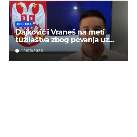
POLITIKA
Dajković i Vraneš na meti
tužilaštva zbog pevanja uz
gusle
19/06/2026