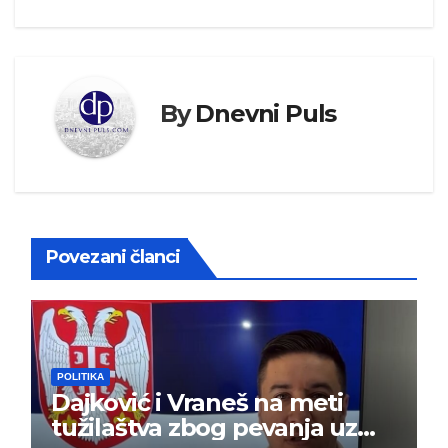
By
Dnevni Puls
Povezani članci
POLITIKA
Dajković i Vraneš na meti
tužilaštva zbog pevanja uz