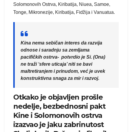
Solomonovih Ostrva, Kiribatija, Niuea, Samoe,
Tonge, Mikronezije, Kiribatija, Fidžija i Vanuatua.
Kina nema sebičan interes da razvija
odnose i saradnju sa zemljama
pacifičkih ostrva- potvrdio je Si. (Ona)
ne traži ‘sfere uticaja’ niti se bavi
maltretiranjem i prinudom, već je uvek
konstruktivna snaga za mir i razvoj.
Otkako je objavljen prošle
nedelje, bezbednosni pakt
Kine i Solomonovih ostrva
izazvao je jaku zabrinutost