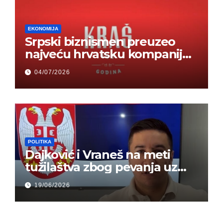
EKONOMIJA
Srpski biznismen preuzeo
najveću hrvatsku kompaniju i
ponos zemlje – Hrvati ne
04/07/2026
mogu da veruju
POLITIKA
Dajković i Vraneš na meti
tužilaštva zbog pevanja uz
gusle
19/06/2026