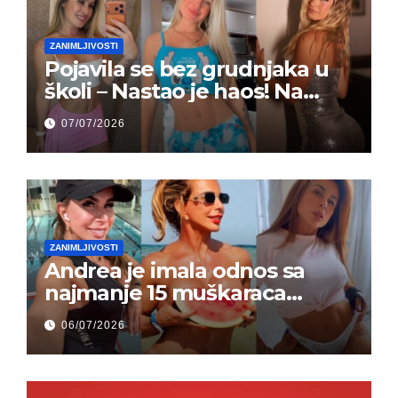
ZANIMLJIVOSTI
Pojavila se bez grudnjaka u
školi – Nastao je haos! Na
grupi je majke napale (FOTO)
07/07/2026
ZANIMLJIVOSTI
Andrea je imala odnos sa
najmanje 15 muškaraca
odjednom – „Doktor mi je
06/07/2026
rekao…“ (FOTO)