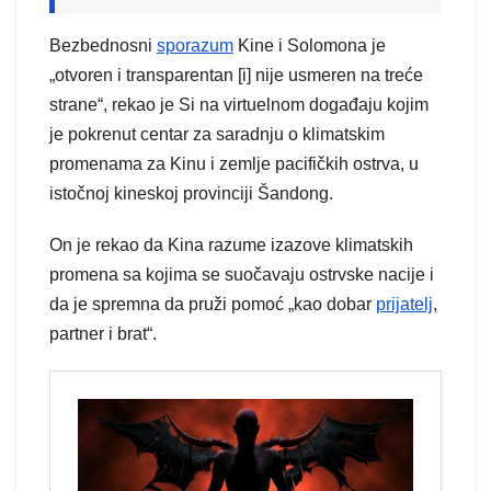
Bezbednosni
sporazum
Kine i Solomona je
„otvoren i transparentan [i] nije usmeren na treće
strane“, rekao je Si na virtuelnom događaju kojim
je pokrenut centar za saradnju o klimatskim
promenama za Kinu i zemlje pacifičkih ostrva, u
istočnoj kineskoj provinciji Šandong.
On je rekao da Kina razume izazove klimatskih
promena sa kojima se suočavaju ostrvske nacije i
da je spremna da pruži pomoć „kao dobar
prijatelj
,
partner i brat“.