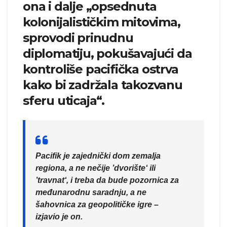
ona i dalje „opsednuta
kolonijalističkim mitovima,
sprovodi prinudnu
diplomatiju, pokušavajući da
kontroliše pacifička ostrva
kako bi zadržala takozvanu
sferu uticaja“.
Pacifik je zajednički dom zemalja
regiona, a ne nečije ’dvorište‘ ili
’travnat‘, i treba da bude pozornica za
međunarodnu saradnju, a ne
šahovnica za geopolitičke igre –
izjavio je on.