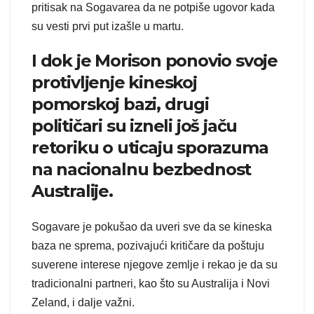
pritisak na Sogavarea da ne potpiše ugovor kada
su vesti prvi put izašle u martu.
I dok je Morison ponovio svoje
protivljenje kineskoj
pomorskoj bazi, drugi
političari su izneli još jaču
retoriku o uticaju sporazuma
na nacionalnu bezbednost
Australije.
Sogavare je pokušao da uveri sve da se kineska
baza ne sprema, pozivajući kritičare da poštuju
suverene interese njegove zemlje i rekao je da su
tradicionalni partneri, kao što su Australija i Novi
Zeland, i dalje važni.