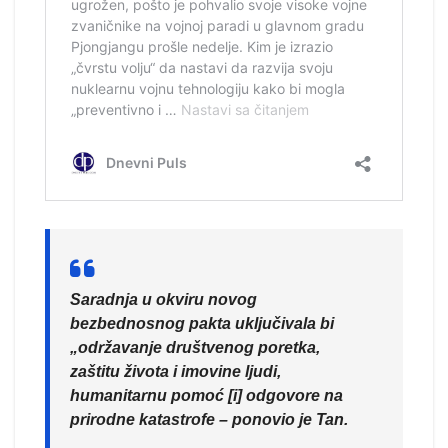
Saradnja u okviru novog
bezbednosnog pakta uključivala bi
„održavanje društvenog poretka,
zaštitu života i imovine ljudi,
humanitarnu pomoć [i] odgovore na
prirodne katastrofe – ponovio je Tan.