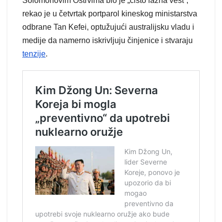
Solomonovim Ostrvima bio je „čisto lažna vest“,
rekao je u četvrtak portparol kineskog ministarstva
odbrane Tan Kefei, optužujući australijsku vladu i
medije da namerno iskrivljuju činjenice i stvaraju
tenzije
.