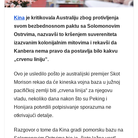
Kina
je kritikovala Australiju zbog protivljenja
svom bezbednosnom paktu sa Solomonovim
Ostrvima, nazvavši to kršenjem suvereniteta
izazvanim kolonijalnim mitovima i rekavši da
Kanbera nema pravo da postavlja bilo kakvu
„crvenu liniju“.
Ovo je usledilo pošto je australijski premijer Skot
Morison rekao da će kineska vojna baza u južnoj
pacifičkoj zemlji biti „crvena linija“ za njegovu
vladu, nekoliko dana nakon što su Peking i
Honijara potvrdili potpisivanje sporazuma ne
otkrivajući detalje.
Razgovor o tome da Kina gradi pomorsku bazu na