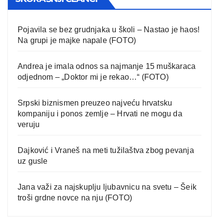
Pojavila se bez grudnjaka u školi – Nastao je haos!
Na grupi je majke napale (FOTO)
Andrea je imala odnos sa najmanje 15 muškaraca
odjednom – „Doktor mi je rekao…“ (FOTO)
Srpski biznismen preuzeo najveću hrvatsku
kompaniju i ponos zemlje – Hrvati ne mogu da
veruju
Dajković i Vraneš na meti tužilaštva zbog pevanja
uz gusle
Jana važi za najskuplju ljubavnicu na svetu – Šeik
troši grdne novce na nju (FOTO)