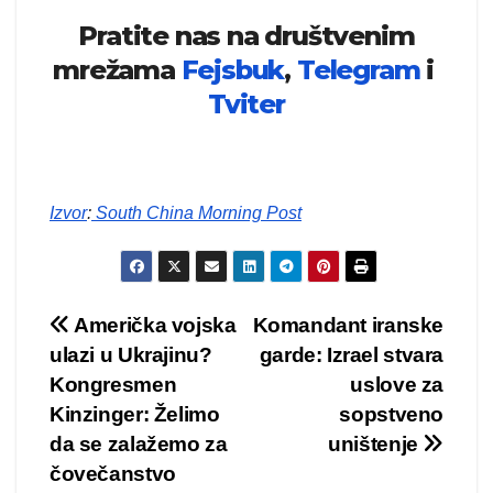
Pratite nas na društvenim
mrežama
Fejsbuk
,
Telegram
i
Tviter
Izvor
:
South China Morning Post
Kretanje
Američka vojska
Komandant iranske
ulazi u Ukrajinu?
garde: Izrael stvara
članka
Kongresmen
uslove za
Kinzinger: Želimo
sopstveno
da se zalažemo za
uništenje
čovečanstvo