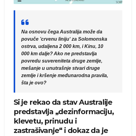
Na osnovu čega Australija može da
povuče ’crvenu liniju‘ za Solomonska
ostrva, udaljena 2 000 km, i Kinu, 10
000 km dalje? Ako ne predstavlja
povredu suvereniteta druge zemlje,
mešanje u unutrašnje stvari druge
zemlje i kršenje međunarodna pravila,
šta je ovo?
Si je rekao da stav Australije
predstavlja „dezinformaciju,
klevetu, prinudu i
zastrašivanje“ i dokaz da je