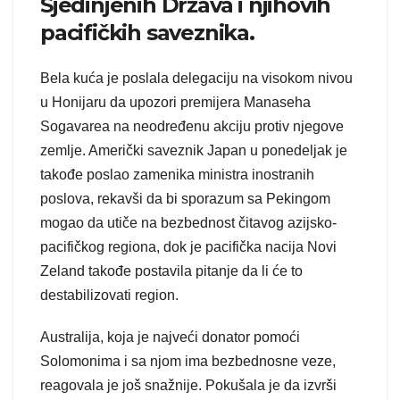
Sjedinjenih Država i njihovih
pacifičkih saveznika.
Bela kuća je poslala delegaciju na visokom nivou
u Honijaru da upozori premijera Manaseha
Sogavarea na neodređenu akciju protiv njegove
zemlje. Američki saveznik Japan u ponedeljak je
takođe poslao zamenika ministra inostranih
poslova, rekavši da bi sporazum sa Pekingom
mogao da utiče na bezbednost čitavog azijsko-
pacifičkog regiona, dok je pacifička nacija Novi
Zeland takođe postavila pitanje da li će to
destabilizovati region.
Australija, koja je najveći donator pomoći
Solomonima i sa njom ima bezbednosne veze,
reagovala je još snažnije. Pokušala je da izvrši