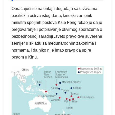
Obraćajući se na onlajn događaju sa državama
pacifičkih ostrva istog dana, kineski zamenik
ministra spoljnih poslova Ksie Feng rekao je da je
pregovaranje i potpisivanje okvirnog sporazuma o
bezbednosnoj saradnji „sveto pravo dve suverene
zemlje“ u skladu sa međunarodnim zakonima i
normama, i da niko nije imao pravo da upire
prstom u Kinu.