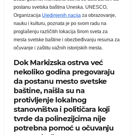
postanu svetska baština Uneska. UNESCO,
Organizacija
Ujedinjenih nacija
za obrazovanje,
nauku i kulturu, poznata je po svom radu na
proglašenju različitih lokacija širom sveta za
mesta svetske baštine i obezbeđivanju resursa za
očuvanje i zaštitu važnih istorijskih mesta.
Dok Markizska ostrva već
nekoliko godina pregovaraju
da postanu mesto svetske
baštine, naišla su na
protivljenje lokalnog
stanovništva i političara koji
tvrde da polinezijcima nije
potrebna pomoć u očuvanju