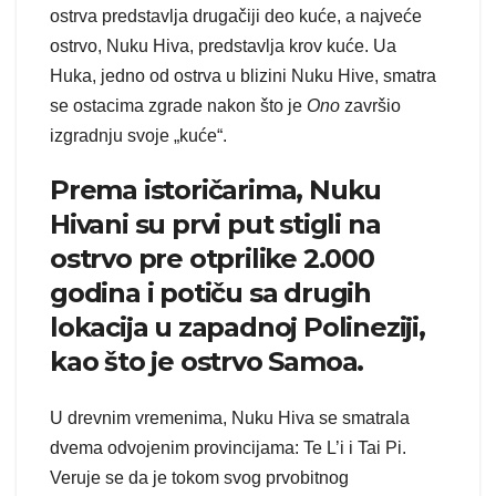
ostrva predstavlja drugačiji deo kuće, a najveće
ostrvo, Nuku Hiva, predstavlja krov kuće. Ua
Huka, jedno od ostrva u blizini Nuku Hive, smatra
se ostacima zgrade nakon što je
Ono
završio
izgradnju svoje „kuće“.
Prema istoričarima, Nuku
Hivani su prvi put stigli na
ostrvo pre otprilike 2.000
godina i potiču sa drugih
lokacija u zapadnoj Polineziji,
kao što je ostrvo Samoa.
U drevnim vremenima, Nuku Hiva se smatrala
dvema odvojenim provincijama: Te L’i i Tai Pi.
Veruje se da je tokom svog prvobitnog