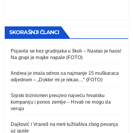
SKORAŠNJI ČLANCI
Pojavila se bez grudnjaka u školi – Nastao je haos!
Na grupi je majke napale (FOTO)
Andrea je imala odnos sa najmanje 15 muškaraca
odjednom – „Doktor mi je rekao…“ (FOTO)
Srpski biznismen preuzeo najveću hrvatsku
kompaniju i ponos zemlje – Hrvati ne mogu da
veruju
Dajković i Vraneš na meti tužilaštva zbog pevanja
uz gusle