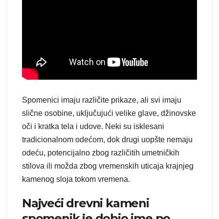
Spomenici imaju različite prikaze, ali svi imaju
slične osobine, uključujući velike glave, džinovske
oči i kratka tela i udove. Neki su isklesani
tradicionalnom odećom, dok drugi uopšte nemaju
odeću, potencijalno zbog različitih umetničkih
stilova ili možda zbog vremenskih uticaja krajnjeg
kamenog sloja tokom vremena.
Najveći drevni kameni
spomenik je dobio ime po