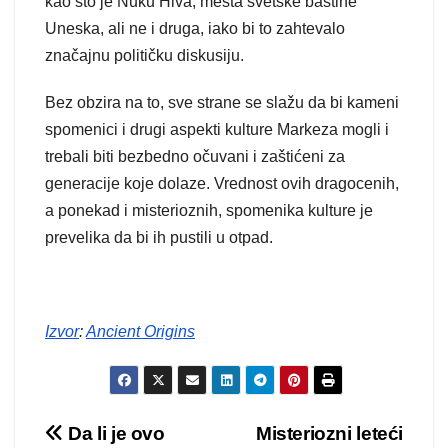
kao što je Nuku Hiva, mesta svetske baštine
Uneska, ali ne i druga, iako bi to zahtevalo
značajnu političku diskusiju.
Bez obzira na to, sve strane se slažu da bi kameni
spomenici i drugi aspekti kulture Markeza mogli i
trebali biti bezbedno očuvani i zaštićeni za
generacije koje dolaze. Vrednost ovih dragocenih,
a ponekad i misterioznih, spomenika kulture je
prevelika da bi ih pustili u otpad.
Izvor
:
Ancient Origins
Kretanje
Da li je ovo
Misteriozni leteći