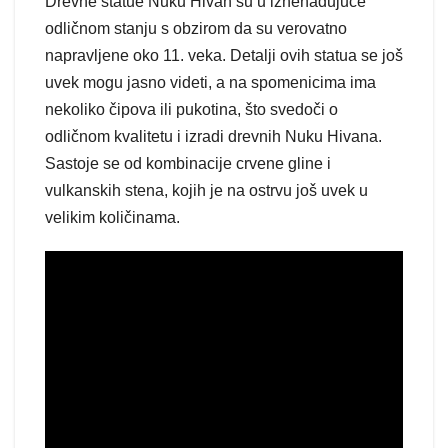
Drevne statue Nuku Hivan su u iznenađujuće
odličnom stanju s obzirom da su verovatno
napravljene oko 11. veka. Detalji ovih statua se još
uvek mogu jasno videti, a na spomenicima ima
nekoliko čipova ili pukotina, što svedoči o
odličnom kvalitetu i izradi drevnih Nuku Hivana.
Sastoje se od kombinacije crvene gline i
vulkanskih stena, kojih je na ostrvu još uvek u
velikim količinama.