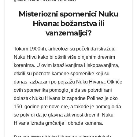
Misteriozni spomenici Nuku
Hivana: božanstva ili
vanzemaljci?
Tokom 1900-ih, arheolozi su počeli da istražuju
Nuku Hivu kako bi otkrili više o njenim drevnim
korenima. U ovim istraživanjima i iskopavanjima,
otkrili su poznate kamene spomenike koji su
danas razbacani po pejzažu Nuku Hivana. Otkriće
ovih spomenika pomoglo je da se potvrdi rani
dolazak Nuku Hivana iz zapadne Polinezije oko
150. godine pre nove ere, a takođe je pomoglo da
se potvrdi da je glavna aktivnost drevnih Nuku
Hivana izrada grnčarije i obrada kamena.