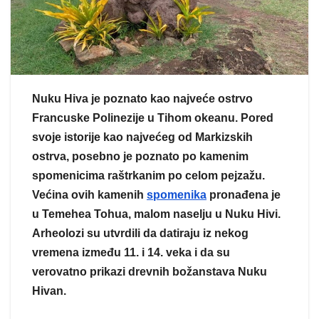
Nuku Hiva je poznato kao najveće ostrvo
Francuske Polinezije u Tihom okeanu. Pored
svoje istorije kao najvećeg od Markizskih
ostrva, posebno je poznato po kamenim
spomenicima raštrkanim po celom pejzažu.
Većina ovih kamenih
spomenika
pronađena je
u Temehea Tohua, malom naselju u Nuku Hivi.
Arheolozi su utvrdili da datiraju iz nekog
vremena između 11. i 14. veka i da su
verovatno prikazi drevnih božanstava Nuku
Hivan.