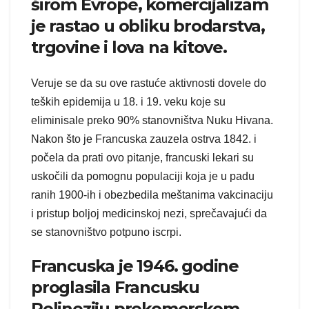
širom Evrope, komercijalizam
je rastao u obliku brodarstva,
trgovine i lova na kitove.
Veruje se da su ove rastuće aktivnosti dovele do
teških epidemija u 18. i 19. veku koje su
eliminisale preko 90% stanovništva Nuku Hivana.
Nakon što je Francuska zauzela ostrva 1842. i
počela da prati ovo pitanje, francuski lekari su
uskočili da pomognu populaciji koja je u padu
ranih 1900-ih i obezbedila meštanima vakcinaciju
i pristup boljoj medicinskoj nezi, sprečavajući da
se stanovništvo potpuno iscrpi.
Francuska je 1946. godine
proglasila Francusku
Polineziju prekomorskom