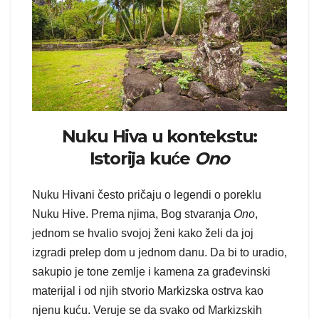
Nuku Hiva u kontekstu:
Istorija kuće
Ono
Nuku Hivani često pričaju o legendi o poreklu
Nuku Hive. Prema njima, Bog stvaranja
Ono
,
jednom se hvalio svojoj ženi kako želi da joj
izgradi prelep dom u jednom danu. Da bi to uradio,
sakupio je tone zemlje i kamena za građevinski
materijal i od njih stvorio Markizska ostrva kao
njenu kuću. Veruje se da svako od Markizskih