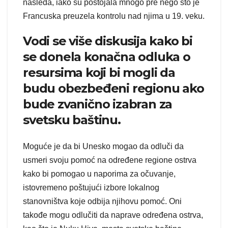
nasleđa, iako su postojala mnogo pre nego što je
Francuska preuzela kontrolu nad njima u 19. veku.
Vodi se više diskusija kako bi
se donela konačna odluka o
resursima koji bi mogli da
budu obezbeđeni regionu ako
bude zvanično izabran za
svetsku baštinu.
Moguće je da bi Unesko mogao da odluči da
usmeri svoju pomoć na određene regione ostrva
kako bi pomogao u naporima za očuvanje,
istovremeno poštujući izbore lokalnog
stanovništva koje odbija njihovu pomoć. Oni
takođe mogu odlučiti da naprave određena ostrva,