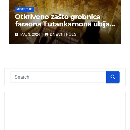
MISTERIJE
Otkriveno zašto grobnica
faraona Tutankamona ubija
ljude
MAJ 3, 2024
DNEVNI PULS