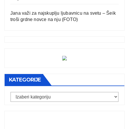
Jana važi za najskuplju ljubavnicu na svetu – Šeik
troši grdne novce na nju (FOTO)
KATEGORIJE
Kategorije