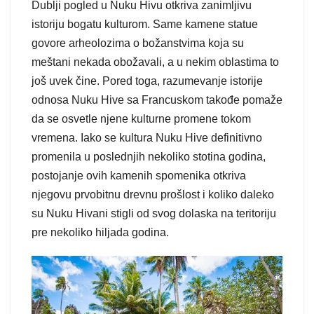
Dublji pogled u Nuku Hivu otkriva zanimljivu
istoriju bogatu kulturom. Same kamene statue
govore arheolozima o božanstvima koja su
meštani nekada obožavali, a u nekim oblastima to
još uvek čine. Pored toga, razumevanje istorije
odnosa Nuku Hive sa Francuskom takođe pomaže
da se osvetle njene kulturne promene tokom
vremena. Iako se kultura Nuku Hive definitivno
promenila u poslednjih nekoliko stotina godina,
postojanje ovih kamenih spomenika otkriva
njegovu prvobitnu drevnu prošlost i koliko daleko
su Nuku Hivani stigli od svog dolaska na teritoriju
pre nekoliko hiljada godina.