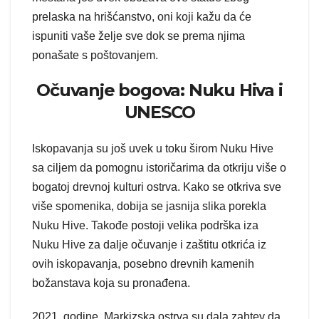
prelaska na hrišćanstvo, oni koji kažu da će
ispuniti vaše želje sve dok se prema njima
ponašate s poštovanjem.
Očuvanje bogova: Nuku Hiva i
UNESCO
Iskopavanja su još uvek u toku širom Nuku Hive
sa ciljem da pomognu istoričarima da otkriju više o
bogatoj drevnoj kulturi ostrva. Kako se otkriva sve
više spomenika, dobija se jasnija slika porekla
Nuku Hive. Takođe postoji velika podrška iza
Nuku Hive za dalje očuvanje i zaštitu otkrića iz
ovih iskopavanja, posebno drevnih kamenih
božanstava koja su pronađena.
2021. godine, Markizska ostrva su dala zahtev da