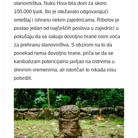
stanovništva, Nuku Hiva bila dom za skoro
100.000 ljudi, što je otežavalo odgovarajući
smeštaj i ishranu nekim zajednicama. Ribolov je
postao jedan od najčešćih poslova u zajednici u
pokušaju da se sakupi dovoljno hrane osim voća
za prehranu stanovništva. S obzirom na to da
ponekad nema dovoljno hrane, priča se da se
kanibalizam potencijalno javljao na ostrvima u
drevnim vremenima, ali istoričari to nikada nisu
potvrdili.