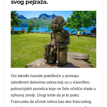
svog pejzaža.
Oni takođe navode poteškoće u pristupu
određenim delovima ostrva koji su u vlasništvu
polinezijskih porodica koje ne žele učešće vlade u
njihovoj zemlji. Drugi tvrde da je to potez
Francuske da učvrsti ostrva kao deo francuskog