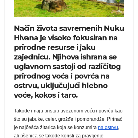
Način života savremenih Nuku
Hivana je visoko fokusiran na
prirodne resurse i jaku
zajednicu. Njihova ishrana se
uglavnom sastoji od različitog
prirodnog voća i povrća na
ostrvu, uključujući hlebno
voće, kokos i taro.
Takođe imaju pristup uvezenom voću i povrću kao
što su jabuke, celer, grožđe i pomorandže. Pirinač
je najčešća žitarica koja se konzumira
na ostrvu
,
ali pšenica se takođe koristi za pravljenje