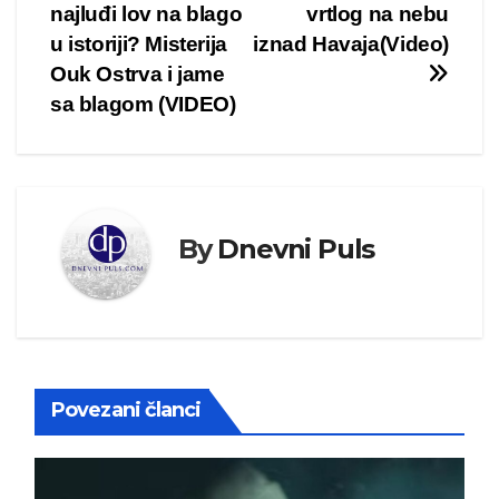
najluđi lov na blago
vrtlog na nebu
članka
u istoriji? Misterija
iznad Havaja(Video)
Ouk Ostrva i jame
sa blagom (VIDEO)
By
Dnevni Puls
Povezani članci