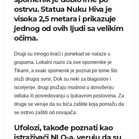
ostrvu. Statua Nuku Hiva je
visoka 2,5 metara i prikazuje
jednog od ovih ljudi sa velikim
očima.
Drugi su mnogo kraći i ponekad se nalaze u
grupama. Lokalni naziv za ove spomenike je
Tikami, a svaki spomenik je poznat po tome što
služi drugoj svrsi. Dok su neki za blagoslov i
isceljenje, drugi pružaju mudrost u donošenju
odluka ili posredovanju u ljubavnim poslovima. Za
druge se veruje da su bića zaštite koja pomažu da
se ostrvo zaštiti od osvajača.
Ufolozi, takođe poznati kao
istraživači NLO-a, veruju da su