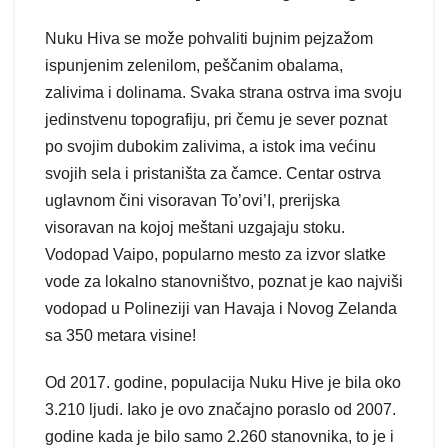
Nuku Hiva se može pohvaliti bujnim pejzažom
ispunjenim zelenilom, peščanim obalama,
zalivima i dolinama. Svaka strana ostrva ima svoju
jedinstvenu topografiju, pri čemu je sever poznat
po svojim dubokim zalivima, a istok ima većinu
svojih sela i pristaništa za čamce. Centar ostrva
uglavnom čini visoravan To’ovi’I, prerijska
visoravan na kojoj meštani uzgajaju stoku.
Vodopad Vaipo, popularno mesto za izvor slatke
vode za lokalno stanovništvo, poznat je kao najviši
vodopad u Polineziji van Havaja i Novog Zelanda
sa 350 metara visine!
Od 2017. godine, populacija Nuku Hive je bila oko
3.210 ljudi. Iako je ovo značajno poraslo od 2007.
godine kada je bilo samo 2.260 stanovnika, to je i