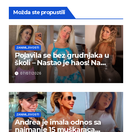
Možda ste propustili
ZANIMLJIVOSTI
Pojavila se bez grudnjaka u
školi – Nastao je haos! Na
grupi je majke napale (FOTO)
07/07/2026
ZANIMLJIVOSTI
Andrea je imala odnos sa
najmanje 15 muškaraca