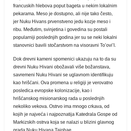
francuskih hlebova poput bageta u nekim lokalnim
pekarama. Meso je dostupno, ali nije tako često,
jer Nuku Hivans prvenstveno jedu kozje meso i
ribu. Međutim, svinjetina i govedina su postali
popularniji poslednjih godina jer su se neki lokalni
stanovnici bavili stočarstvom na visoravni To’ovi’I.
Dok drevni kameni spomenici ukazuju na to da su
drevni Nuku Hivani obožavali više božanstava,
savremeni Nuku Hivani se uglavnom identifikuju
kao hrišćani. Ova promena u religiji je verovatno
posledica evropske kolonizacije, kao i
hrišćanskog misionarskog rada u poslednjih
nekoliko vekova. Ostrvo ima mnogo crkava, od
kojih je najveća i najpoznatija Katedrala Gospe od
Markizskih ostrva koja se nalazi u blizini glavnog
grada Nuku Hivana Taiohae.