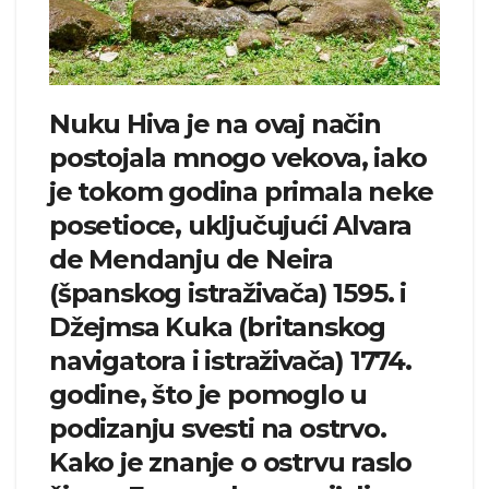
Nuku Hiva je na ovaj način
postojala mnogo vekova, iako
je tokom godina primala neke
posetioce, uključujući Alvara
de Mendanju de Neira
(španskog istraživača) 1595. i
Džejmsa Kuka (britanskog
navigatora i istraživača) 1774.
godine, što je pomoglo u
podizanju svesti na ostrvo.
Kako je znanje o ostrvu raslo