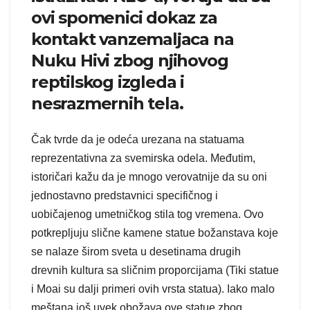
ovi spomenici dokaz za
kontakt vanzemaljaca na
Nuku Hivi zbog njihovog
reptilskog izgleda i
nesrazmernih tela.
Čak tvrde da je odeća urezana na statuama
reprezentativna za svemirska odela. Međutim,
istoričari kažu da je mnogo verovatnije da su oni
jednostavno predstavnici specifičnog i
uobičajenog umetničkog stila tog vremena. Ovo
potkrepljuju slične kamene statue božanstava koje
se nalaze širom sveta u desetinama drugih
drevnih kultura sa sličnim proporcijama (Tiki statue
i Moai su dalji primeri ovih vrsta statua). Iako malo
meštana još uvek obožava ove statue zbog