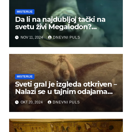
MISTERIJE
Da li na najdubljoj tački na
svetu živi Megalodon?
Svakakva čudovišta su
NOV 11, 2024
DNEVNI PULS
viđena, a neka su
zaprepastila i naučnike
MISTERIJE
Sveti gral je izgleda otkriven –
Nalazi se u tajnim odajama
Templara!?
OKT 20, 2024
DNEVNI PULS