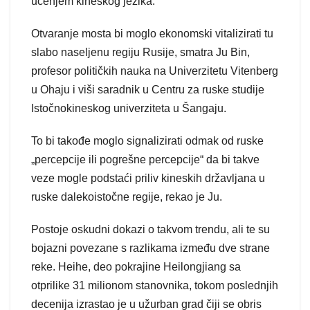
učenjem kineskog jezika.
Otvaranje mosta bi moglo ekonomski vitalizirati tu
slabo naseljenu regiju Rusije, smatra Ju Bin,
profesor političkih nauka na Univerzitetu Vitenberg
u Ohaju i viši saradnik u Centru za ruske studije
Istočnokineskog univerziteta u Šangaju.
To bi takođe moglo signalizirati odmak od ruske
„percepcije ili pogrešne percepcije“ da bi takve
veze mogle podstaći priliv kineskih državljana u
ruske dalekoistočne regije, rekao je Ju.
Postoje oskudni dokazi o takvom trendu, ali te su
bojazni povezane s razlikama između dve strane
reke. Heihe, deo pokrajine Heilongjiang sa
otprilike 31 milionom stanovnika, tokom poslednjih
decenija izrastao je u užurban grad čiji se obris