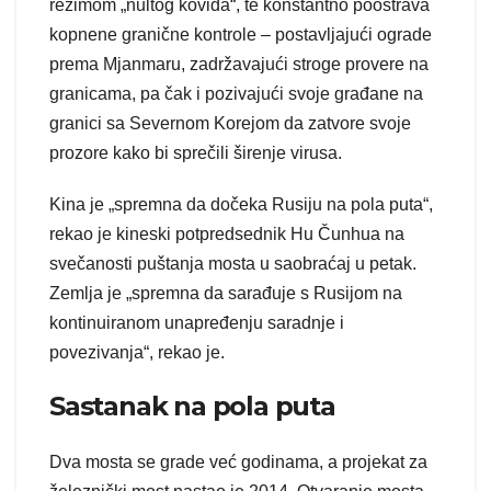
režimom „nultog kovida“, te konstantno pooštrava
kopnene granične kontrole – postavljajući ograde
prema Mjanmaru, zadržavajući stroge provere na
granicama, pa čak i pozivajući svoje građane na
granici sa Severnom Korejom da zatvore svoje
prozore kako bi sprečili širenje virusa.
Kina je „spremna da dočeka Rusiju na pola puta“,
rekao je kineski potpredsednik Hu Čunhua na
svečanosti puštanja mosta u saobraćaj u petak.
Zemlja je „spremna da sarađuje ​​s Rusijom na
kontinuiranom unapređenju saradnje i
povezivanja“, rekao je.
Sastanak na pola puta
Dva mosta se grade već godinama, a projekat za