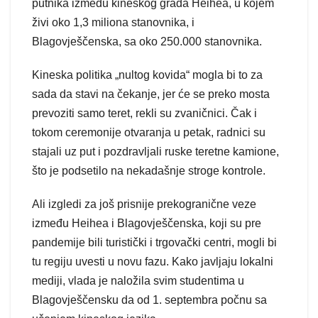
putnika između kineskog grada Heihea, u kojem
živi oko 1,3 miliona stanovnika, i
Blagovješčenska, sa oko 250.000 stanovnika.
Kineska politika „nultog kovida“ mogla bi to za
sada da stavi na čekanje, jer će se preko mosta
prevoziti samo teret, rekli su zvaničnici. Čak i
tokom ceremonije otvaranja u petak, radnici su
stajali uz put i pozdravljali ruske teretne kamione,
što je podsetilo na nekadašnje stroge kontrole.
Ali izgledi za još prisnije prekogranične veze
između Heihea i Blagovješčenska, koji su pre
pandemije bili turistički i trgovački centri, mogli bi
tu regiju uvesti u novu fazu. Kako javljaju lokalni
mediji, vlada je naložila svim studentima u
Blagovješčensku da od 1. septembra počnu sa