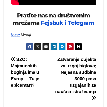
Pratite nas na društvenim
mrežama
Fejsbuk i
Telegram
Izvor
:
Mediji
Kretanje
SZO:
Zatvaranje objekta
Majmunskih
za uzgoj biglova;
članka
boginja ima u
Nejasna sudbina
Evropi – Tu je
3000 pasa
epicentar!?
uzgajanih za
naučna istraživanja