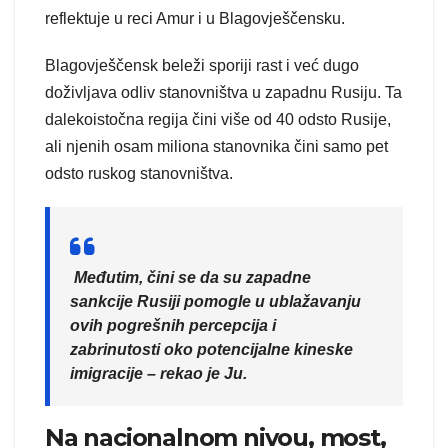
reflektuje u reci Amur i u Blagovješčensku.
Blagovješčensk beleži sporiji rast i već dugo
doživljava odliv stanovništva u zapadnu Rusiju. Ta
dalekoistočna regija čini više od 40 odsto Rusije,
ali njenih osam miliona stanovnika čini samo pet
odsto ruskog stanovništva.
Međutim, čini se da su zapadne
sankcije Rusiji pomogle u ublažavanju
ovih pogrešnih percepcija i
zabrinutosti oko potencijalne kineske
imigracije – rekao je Ju.
Na nacionalnom nivou, most,