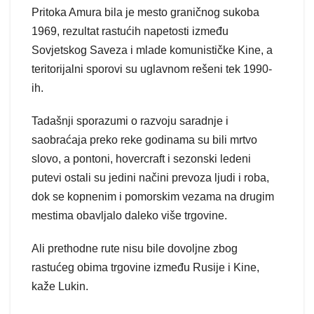
Pritoka Amura bila je mesto graničnog sukoba
1969, rezultat rastućih napetosti između
Sovjetskog Saveza i mlade komunističke Kine, a
teritorijalni sporovi su uglavnom rešeni tek 1990-
ih.
Tadašnji sporazumi o razvoju saradnje i
saobraćaja preko reke godinama su bili mrtvo
slovo, a pontoni, hovercraft i sezonski ledeni
putevi ostali su jedini načini prevoza ljudi i roba,
dok se kopnenim i pomorskim vezama na drugim
mestima obavljalo daleko više trgovine.
Ali prethodne rute nisu bile dovoljne zbog
rastućeg obima trgovine između Rusije i Kine,
kaže Lukin.