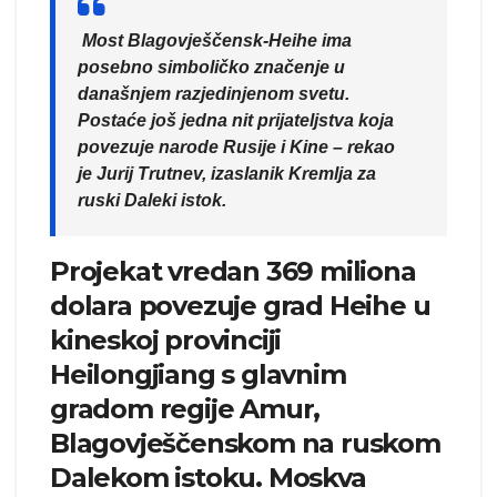
Most Blagovješčensk-Heihe ima
posebno simboličko značenje u
današnjem razjedinjenom svetu.
Postaće još jedna nit prijateljstva koja
povezuje narode Rusije i Kine – rekao
je Jurij Trutnev, izaslanik Kremlja za
ruski Daleki istok.
Projekat vredan 369 miliona
dolara povezuje grad Heihe u
kineskoj provinciji
Heilongjiang s glavnim
gradom regije Amur,
Blagovješčenskom na ruskom
Dalekom istoku. Moskva