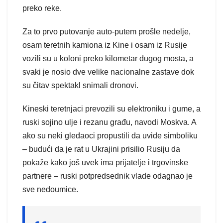
preko reke.
Za to prvo putovanje auto-putem prošle nedelje,
osam teretnih kamiona iz Kine i osam iz Rusije
vozili su u koloni preko kilometar dugog mosta, a
svaki je nosio dve velike nacionalne zastave dok
su čitav spektakl snimali dronovi.
Kineski teretnjaci prevozili su elektroniku i gume, a
ruski sojino ulje i rezanu građu, navodi Moskva. A
ako su neki gledaoci propustili da uvide simboliku
– budući da je rat u Ukrajini prisilio Rusiju da
pokaže kako još uvek ima prijatelje i trgovinske
partnere – ruski potpredsednik vlade odagnao je
sve nedoumice.