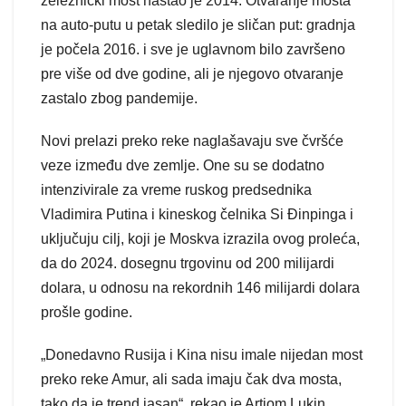
železnički most nastao je 2014. Otvaranje mosta
na auto-putu u petak sledilo je sličan put: gradnja
je počela 2016. i sve je uglavnom bilo završeno
pre više od dve godine, ali je njegovo otvaranje
zastalo zbog pandemije.
Novi prelazi preko reke naglašavaju sve čvršće
veze između dve zemlje. One su se dodatno
intenzivirale za vreme ruskog predsednika
Vladimira Putina i kineskog čelnika Si Đinpinga i
uključuju cilj, koji je Moskva izrazila ovog proleća,
da do 2024. dosegnu trgovinu od 200 milijardi
dolara, u odnosu na rekordnih 146 milijardi dolara
prošle godine.
„Donedavno Rusija i Kina nisu imale nijedan most
preko reke Amur, ali sada imaju čak dva mosta,
tako da je trend jasan“, rekao je Artjom Lukin,