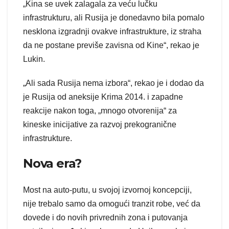
„Kina se uvek zalagala za veću lučku
infrastrukturu, ali Rusija je donedavno bila pomalo
nesklona izgradnji ovakve infrastrukture, iz straha
da ne postane previše zavisna od Kine“, rekao je
Lukin.
„Ali sada Rusija nema izbora“, rekao je i dodao da
je Rusija od aneksije Krima 2014. i zapadne
reakcije nakon toga, „mnogo otvorenija“ za
kineske inicijative za razvoj prekogranične
infrastrukture.
Nova era?
Most na auto-putu, u svojoj izvornoj koncepciji,
nije trebalo samo da omogući tranzit robe, već da
dovede i do novih privrednih zona i putovanja