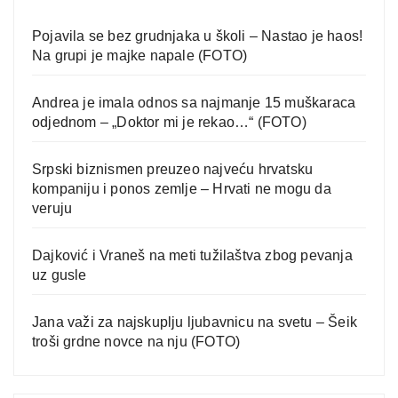
Pojavila se bez grudnjaka u školi – Nastao je haos!
Na grupi je majke napale (FOTO)
Andrea je imala odnos sa najmanje 15 muškaraca
odjednom – „Doktor mi je rekao…“ (FOTO)
Srpski biznismen preuzeo najveću hrvatsku
kompaniju i ponos zemlje – Hrvati ne mogu da
veruju
Dajković i Vraneš na meti tužilaštva zbog pevanja
uz gusle
Jana važi za najskuplju ljubavnicu na svetu – Šeik
troši grdne novce na nju (FOTO)