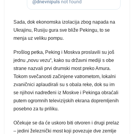
Sada, dok ekonomska izolacija zbog napada na
Ukrajinu, Rusiju gura sve bliže Pekingu, to se
menja uz veliku pompu.
Prošlog petka, Peking i Moskva proslavili su još
jednu „novu vezu“, kako su državni mediji s obe
strane nazvali prvi drumski most preko Amura.
Tokom svečanosti začinjene vatrometom, lokalni
zvaničnici aplaudirali su s obala reke, dok su im
se njihovi nadređeni iz Moskve i Pekinga obraćali
putem ogromnih televizijskih ekrana dopremljenih
posebno za tu priliku.
Očekuje se da će uskoro biti otvoren i drugi prelaz
– jedini železnički most koji povezuje dve zemlje