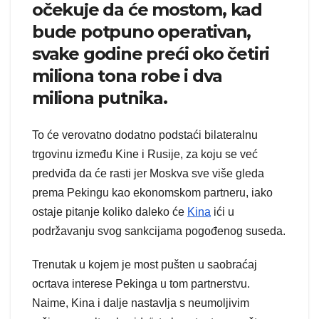
očekuje da će mostom, kad
bude potpuno operativan,
svake godine preći oko četiri
miliona tona robe i dva
miliona putnika.
To će verovatno dodatno podstaći bilateralnu
trgovinu između Kine i Rusije, za koju se već
predviđa da će rasti jer Moskva sve više gleda
prema Pekingu kao ekonomskom partneru, iako
ostaje pitanje koliko daleko će
Kina
ići u
podržavanju svog sankcijama pogođenog suseda.
Trenutak u kojem je most pušten u saobraćaj
ocrtava interese Pekinga u tom partnerstvu.
Naime, Kina i dalje nastavlja s neumoljivim