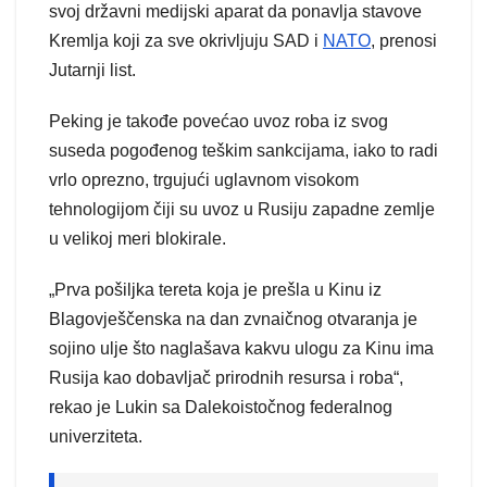
svoj državni medijski aparat da ponavlja stavove
Kremlja koji za sve okrivljuju SAD i
NATO
, prenosi
Jutarnji list.
Peking je takođe povećao uvoz roba iz svog
suseda pogođenog teškim sankcijama, iako to radi
vrlo oprezno, trgujući uglavnom visokom
tehnologijom čiji su uvoz u Rusiju zapadne zemlje
u velikoj meri blokirale.
„Prva pošiljka tereta koja je prešla u Kinu iz
Blagovješčenska na dan zvnaičnog otvaranja je
sojino ulje što naglašava kakvu ulogu za Kinu ima
Rusija kao dobavljač prirodnih resursa i roba“,
rekao je Lukin sa Dalekoistočnog federalnog
univerziteta.