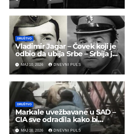
đeneralu Draži
DRUŠTVO
Vladimir Jagar – Čovek koji je
odbio da ubija Srbe – Srbija je
dužna da ga pamti
MAJ 10, 2026
DNEVNI PULS
DRUŠTVO
Markale uvežbavane u SAD –
CIA sve odradila kako bi
optužili Srbe
MAJ 10, 2026
DNEVNI PULS