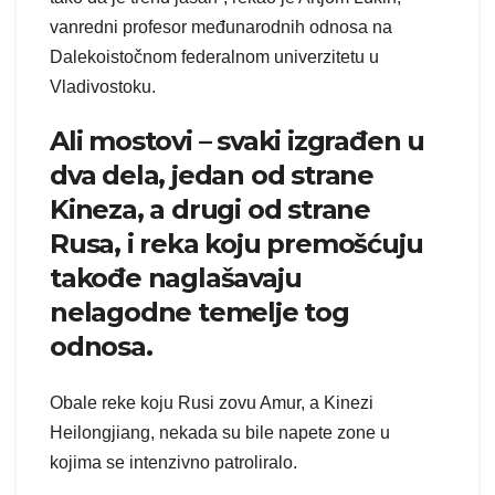
vanredni profesor međunarodnih odnosa na
Dalekoistočnom federalnom univerzitetu u
Vladivostoku.
Ali mostovi – svaki izgrađen u
dva dela, jedan od strane
Kineza, a drugi od strane
Rusa, i reka koju premošćuju
takođe naglašavaju
nelagodne temelje tog
odnosa.
Obale reke koju Rusi zovu Amur, a Kinezi
Heilongjiang, nekada su bile napete zone u
kojima se intenzivno patroliralo.