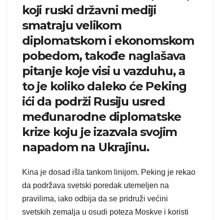
koji ruski državni mediji
smatraju velikom
diplomatskom i ekonomskom
pobedom, takođe naglašava
pitanje koje visi u vazduhu, a
to je koliko daleko će Peking
ići da podrži Rusiju usred
međunarodne diplomatske
krize koju je izazvala svojim
napadom na Ukrajinu.
Kina je dosad išla tankom linijom. Peking je rekao
da podržava svetski poredak utemeljen na
pravilima, iako odbija da se pridruži većini
svetskih zemalja u osudi poteza Moskve i koristi