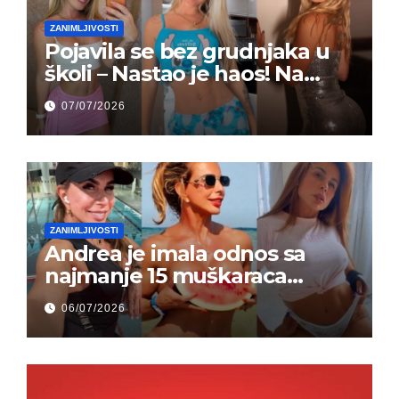
ZANIMLJIVOSTI
Pojavila se bez grudnjaka u
školi – Nastao je haos! Na
grupi je majke napale (FOTO)
07/07/2026
ZANIMLJIVOSTI
Andrea je imala odnos sa
najmanje 15 muškaraca
odjednom – „Doktor mi je
06/07/2026
rekao…“ (FOTO)