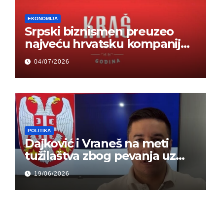
EKONOMIJA
Srpski biznismen preuzeo
najveću hrvatsku kompaniju i
ponos zemlje – Hrvati ne
04/07/2026
mogu da veruju
POLITIKA
Dajković i Vraneš na meti
tužilaštva zbog pevanja uz
gusle
19/06/2026