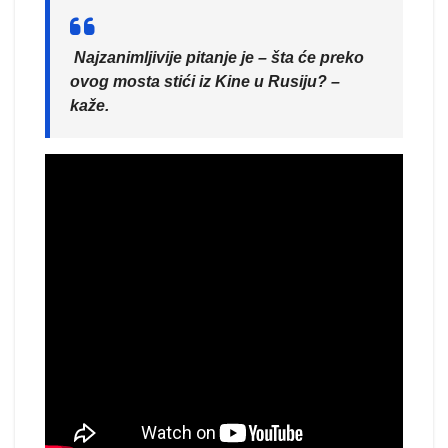
Najzanimljivije pitanje je – šta će preko
ovog mosta stići iz Kine u Rusiju? –
kaže.