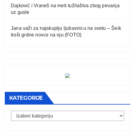
Dajković i Vraneš na meti tužilaštva zbog pevanja
uz gusle
Jana važi za najskuplju ljubavnicu na svetu – Šeik
troši grdne novce na nju (FOTO)
KATEGORIJE
Kategorije