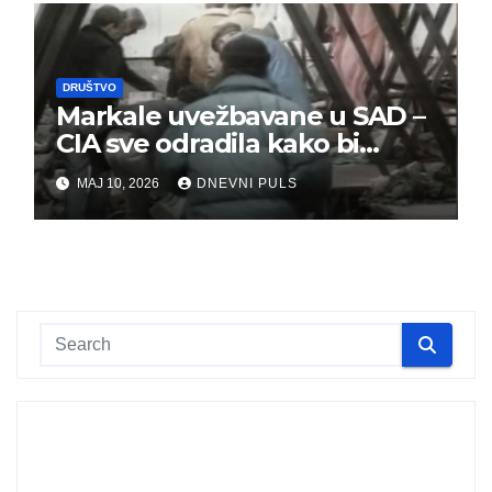
DRUŠTVO
Markale uvežbavane u SAD –
CIA sve odradila kako bi
optužili Srbe
MAJ 10, 2026
DNEVNI PULS