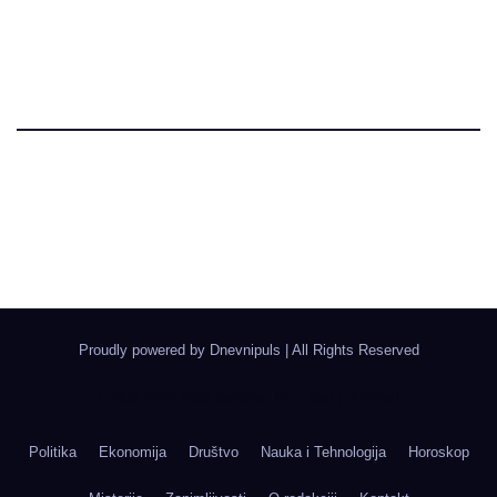
Dnevni Puls
Najbitnije dnevne informacije
Proudly powered by Dnevnipuls
|
All Rights Reserved
Izrada Wordpress Sajtova, Novi Sad | Boegrad
Politika
Ekonomija
Društvo
Nauka i Tehnologija
Horoskop