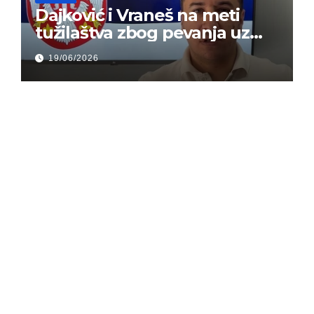
Dajković i Vraneš na meti
tužilaštva zbog pevanja uz
gusle
19/06/2026