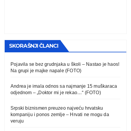
SKORAŠNJI ČLANCI
Pojavila se bez grudnjaka u školi – Nastao je haos!
Na grupi je majke napale (FOTO)
Andrea je imala odnos sa najmanje 15 muškaraca
odjednom – „Doktor mi je rekao…“ (FOTO)
Srpski biznismen preuzeo najveću hrvatsku
kompaniju i ponos zemlje – Hrvati ne mogu da
veruju