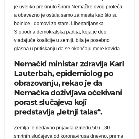
je uveliko prekinuto širom Nemačke ovog proleća,
a obavezno je ostala samo za mesta kao što su
bolnice i domovi za stare. Libertarijanska
Slobodna demokratska partija, koja je deo
vladajuće koalicije u zemlji, bila je posebno
glasna u pritiskanju da se okončaju mere kovida
Nemački ministar zdravlja Karl
Lauterbah, epidemiolog po
obrazovanju, rekao je da
Nemačka doživljava očekivani
porast slučajeva koji
predstavlja „letnji talas“.
Zemlja je nedavno prijavila između 50 i 130
smrtnih slučajeva od koronavirusa dnevno, prema