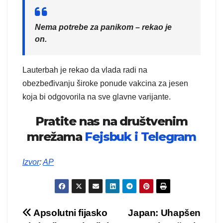
Nema potrebe za panikom – rekao je
on.
Lauterbah je rekao da vlada radi na
obezbeđivanju široke ponude vakcina za jesen
koja bi odgovorila na sve glavne varijante.
Pratite nas na društvenim
mrežama
Fejsbuk i
Telegram
Izvor
:
AP
Kretanje
Apsolutni fijasko
Japan: Uhapšen