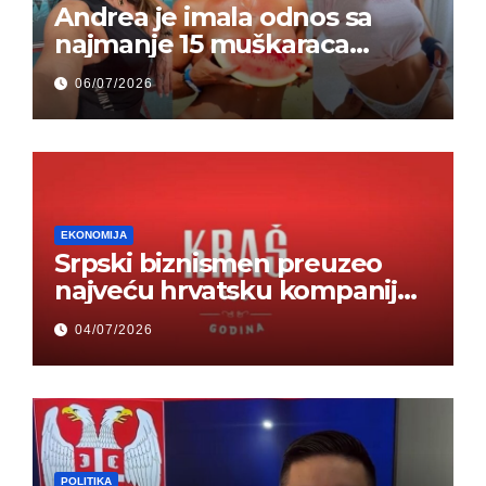
Andrea je imala odnos sa
najmanje 15 muškaraca
odjednom – „Doktor mi je
06/07/2026
rekao…“ (FOTO)
EKONOMIJA
Srpski biznismen preuzeo
najveću hrvatsku kompaniju i
ponos zemlje – Hrvati ne
04/07/2026
mogu da veruju
POLITIKA