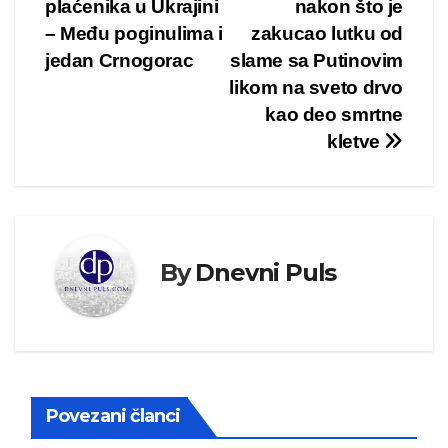
plaćenika u Ukrajini
nakon što je
članka
– Među poginulima i
zakucao lutku od
jedan Crnogorac
slame sa Putinovim
likom na sveto drvo
kao deo smrtne
kletve
By
Dnevni Puls
Povezani članci