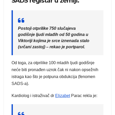
SADS registar u zemlji.
Postoji otprilike 750 slučajeva
godišnje ljudi mlađih od 50 godina u
Viktoriji kojima je srce iznenada stalo
(srčani zastoj) – rekao je portparol.
Od toga, za otprilike 100 mladih ljudi godišnje
neće biti pronađen uzrok čak ni nakon opsežnih
istraga kao što je potpuna obdukcija (fenomen
SADS-a).
Kardiolog i istraživač dr
Elizabet
Parac rekla je: