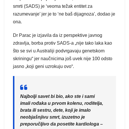
smrti (SADS) je ‘veoma težak entitet za
razumevanje’ jer je to ‘ne baš dijagnoza’, dodao je
ona.
Dr Parac je izjavila da iz perspektive javnog
zdravlja, borba protiv SADS-a „nije tako laka kao
što se svi u Australiji podvrgavaju genetskom
skriningu“ jer naučnicima još uvek nije 100 odsto
jasno „koji geni uzrokuju ovo“.
Najbolji savet bi bio, ako ste i sami
imali rođaka u prvom kolenu, roditelja,
brata ili sestru, dete, koji je imalo
neobjašnjivu smrt, izuzetno je
preporučljivo da posetite kardiologa –