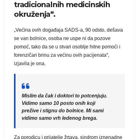
tradicionalnih medicinskih
okruženja“.
„Većina ovih događaja SADS-a, 90 odsto, dešava
se van bolnice, osoba ne uspe ni da pozove
pomoć, tako da se u stvari osoblje hitne pomoći i
forenzičari brinu za većinu ovih pacijenata“,
izjavila je ona.
Mislim da čak i doktori to potcenjuju.
Vidimo samo 10 posto onih koji
prežive i stignu do bolnice. Mi sami
vidimo samo vrh ledenog brega.
Za porodicu i prijatelje žrtava, sindrom iznenadne