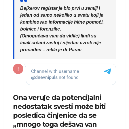
Bejkerov registar je bio prvi u zemlji i
jedan od samo nekoliko u svetu koji je
kombinovao informacije hitne pomoći,
bolnice i forenzike.
(Omogućava vam da vidite) ljudi su
imali srčani zastoj i nijedan uzrok nije
pronađen – rekla je dr Parac.
Ona veruje da potencijalni
nedostatak svesti može biti
posledica činjenice da se
„mnogo toga dešava van