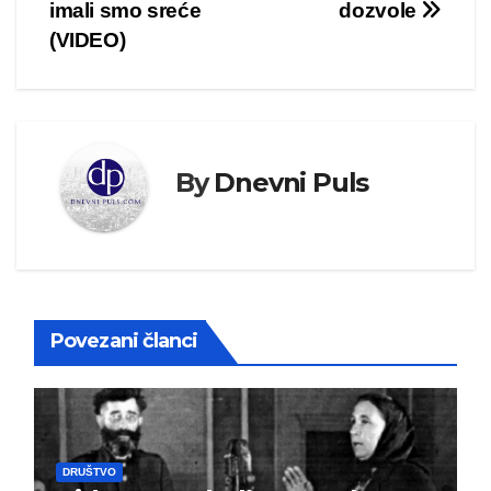
imali smo sreće
dozvole
(VIDEO)
By
Dnevni Puls
Povezani članci
DRUŠTVO