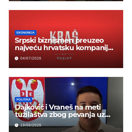
EKONOMIJA
Srpski biznismen preuzeo
najveću hrvatsku kompaniju i
ponos zemlje – Hrvati ne
04/07/2026
mogu da veruju
POLITIKA
Dajković i Vraneš na meti
tužilaštva zbog pevanja uz
gusle
19/06/2026