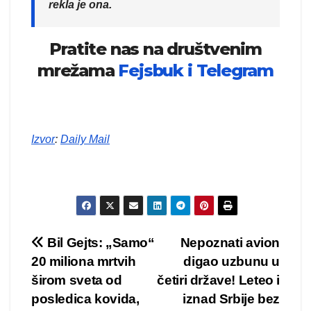
rekla je ona.
Pratite nas na društvenim
mrežama
Fejsbuk i
Telegram
Izvor
:
Daily Mail
Kretanje
Bil Gejts: „Samo“
Nepoznati avion
20 miliona mrtvih
digao uzbunu u
članka
širom sveta od
četiri države! Leteo i
posledica kovida,
iznad Srbije bez