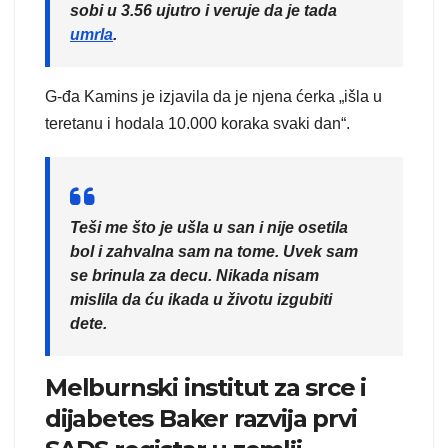
sobi u 3.56 ujutro i veruje da je tada
umrla
.
G-đa Kamins je izjavila da je njena ćerka „išla u
teretanu i hodala 10.000 koraka svaki dan“.
Teši me što je ušla u san i nije osetila
bol i zahvalna sam na tome. Uvek sam
se brinula za decu. Nikada nisam
mislila da ću ikada u životu izgubiti
dete.
Melburnski institut za srce i
dijabetes Baker razvija prvi