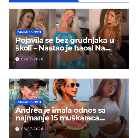
ZANIMLJIVOSTI
Pojavila se bez grudnjaka u
školi – Nastao je haos! Na
grupi je majke napale (FOTO)
07/07/2026
ZANIMLJIVOSTI
Andrea je imala odnos sa
najmanje 15 muškaraca
odjednom – „Doktor mi je
06/07/2026
rekao…“ (FOTO)