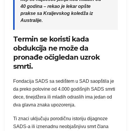
40 godina – rekao je lekar opšte
prakse sa Kraljevskog koledža iz
Australije.
Termin se koristi kada
obdukcija ne može da
pronađe očigledan uzrok
smrti.
Fondacija SADS sa sedištem u SAD saopštila je
da preko polovine od 4.000 godišnjih SADS smrti
dece, tinejdžera ili mladih odraslih ima jedan od
dva glavna znaka upozorenja.
Ti znaci uključuju porodičnu istoriju dijagnoze
SADS-a ili iznenadnu neobjašnjivu smrt člana