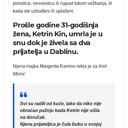
porodice, nesvesticu ili napad tokom vežbanja, ili
kada ste uzbuđeni ili uplašeni.
Prošle godine 31-godišnja
žena, Ketrin Kin, umrla je u
snu dok je živela sa dva
prijatelja u Dablinu.
Njena majka Margerita Kamins rekla je za
Irish
Mirror
:
Svi su radili od kuće, tako da niko nije
obraćao pažnju kada Ketrin nije sišla
na doručak.
Njena prijateljica je čula buku u svojoj