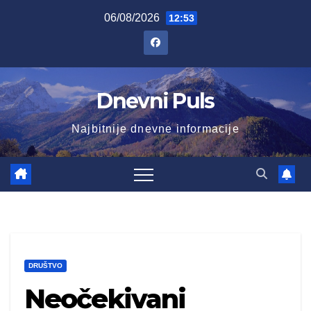
Skip
06/08/2026
12:53
to
content
Dnevni Puls
Najbitnije dnevne informacije
DRUŠTVO
Neočekivani