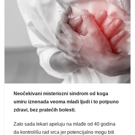
Neočekivani misteriozni sindrom od koga
umiru iznenada veoma mladi ljudi i to potpuno
zdravi, bez pratećih bolesti.
Zato sada lekari apeluju na mlađe od 40 godina
da kontrolišu rad srca jer potencijalno mogu biti