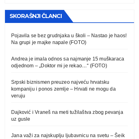
SKORAŠNJI ČLANCI
Pojavila se bez grudnjaka u školi – Nastao je haos!
Na grupi je majke napale (FOTO)
Andrea je imala odnos sa najmanje 15 muškaraca
odjednom – „Doktor mi je rekao…“ (FOTO)
Srpski biznismen preuzeo najveću hrvatsku
kompaniju i ponos zemlje – Hrvati ne mogu da
veruju
Dajković i Vraneš na meti tužilaštva zbog pevanja
uz gusle
Jana važi za najskuplju ljubavnicu na svetu – Šeik