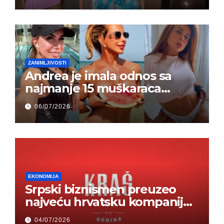
ZANIMLJIVOSTI
Andrea je imala odnos sa
najmanje 15 muškaraca
odjednom – „Doktor mi je
06/07/2026
rekao…“ (FOTO)
EKONOMIJA
Srpski biznismen preuzeo
najveću hrvatsku kompaniju i
ponos zemlje – Hrvati ne
04/07/2026