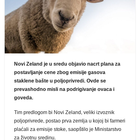
Novi Zeland je u sredu objavio nacrt plana za
postavljanje cene zbog emisije gasova
staklene bašte u poljoprivredi. Ovde se
prevashodno misli na podrigivanje ovaca i
goveda.
Tim predlogom bi Novi Zeland, veliki izvoznik
poljoprivrede, postao prva zemlja u kojoj bi farmeri
plaćali za emisije stoke, saopštilo je Ministarstvo
za životnu sredinu.