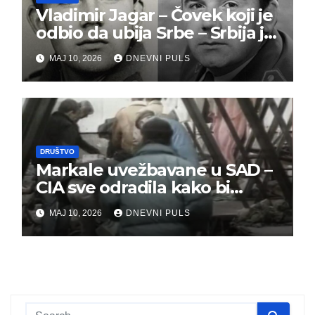
Vladimir Jagar – Čovek koji je
odbio da ubija Srbe – Srbija je
dužna da ga pamti
MAJ 10, 2026
DNEVNI PULS
DRUŠTVO
Markale uvežbavane u SAD –
CIA sve odradila kako bi
optužili Srbe
MAJ 10, 2026
DNEVNI PULS