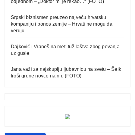
odjednom – „Doktor mi je rekao…“ (FOTO)
Srpski biznismen preuzeo najveću hrvatsku
kompaniju i ponos zemlje – Hrvati ne mogu da
veruju
Dajković i Vraneš na meti tužilaštva zbog pevanja
uz gusle
Jana važi za najskuplju ljubavnicu na svetu – Šeik
troši grdne novce na nju (FOTO)