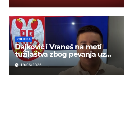
mogu da veruju
POLITIKA
Dajković i Vraneš na meti
tužilaštva zbog pevanja uz
gusle
19/06/2026