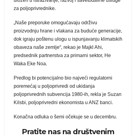
uložen u istraživanje, razvoj i savetodavne usluge
za poljoprivrednike.
„Naše preporuke omogućavaju održivu
proizvodnju hrane i vlakana za buduće generacije,
dok igraju poštenu ulogu u ispunjavanju klimatskih
obaveza naše zemlje“, rekao je Majkl Ahi,
predsednik partnerstva za primarni sektor, He
Waka Eke Noa.
Predlog bi potencijalno bio najveći regulatorni
poremećaj u poljoprivredi od ukidanja
poljoprivrednih subvencija 1980-ih, rekla je Suzan
Kilsbi, poljoprivredni ekonomista u ANZ banci.
Konačna odluka o šemi očekuje se u decembru.
Pratite nas na društvenim