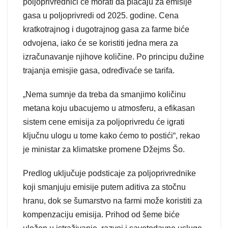
poljoprivrednici će morati da plaćaju za emisije
gasa u poljoprivredi od 2025. godine. Cena
kratkotrajnog i dugotrajnog gasa za farme biće
odvojena, iako će se koristiti jedna mera za
izračunavanje njihove količine. Po principu dužine
trajanja emisjie gasa, određivaće se tarifa.
„Nema sumnje da treba da smanjimo količinu
metana koju ubacujemo u atmosferu, a efikasan
sistem cene emisija za poljoprivredu će igrati
ključnu ulogu u tome kako ćemo to postići“, rekao
je ministar za klimatske promene Džejms Šo.
Predlog uključuje podsticaje za poljoprivrednike
koji smanjuju emisije putem aditiva za stočnu
hranu, dok se šumarstvo na farmi može koristiti za
kompenzaciju emisija. Prihod od šeme biće