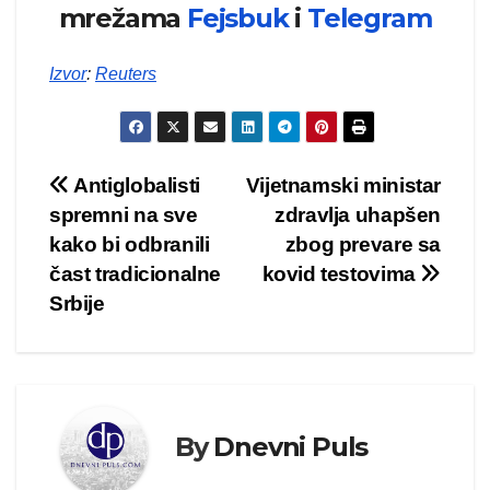
mrežama
Fejsbuk
i
Telegram
Izvor
:
Reuters
Kretanje
Antiglobalisti
Vijetnamski ministar
spremni na sve
zdravlja uhapšen
članka
kako bi odbranili
zbog prevare sa
čast tradicionalne
kovid testovima
Srbije
By
Dnevni Puls