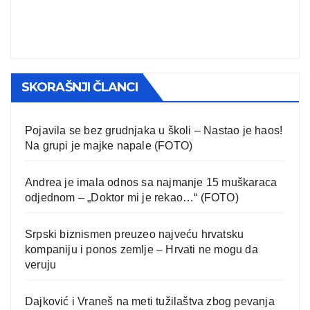
SKORAŠNJI ČLANCI
Pojavila se bez grudnjaka u školi – Nastao je haos!
Na grupi je majke napale (FOTO)
Andrea je imala odnos sa najmanje 15 muškaraca
odjednom – „Doktor mi je rekao…“ (FOTO)
Srpski biznismen preuzeo najveću hrvatsku
kompaniju i ponos zemlje – Hrvati ne mogu da
veruju
Dajković i Vraneš na meti tužilaštva zbog pevanja