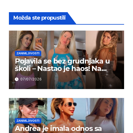
Možda ste propustili
ZANIMLJIVOSTI
Pojavila se bez grudnjaka u
školi – Nastao je haos! Na
grupi je majke napale (FOTO)
07/07/2026
ZANIMLJIVOSTI
Andrea je imala odnos sa