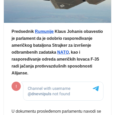
Predsednik
Rumunije
Klaus Johanis obavestio
je parlament da je odobrio raspoređivanje
američkog bataljona Strajker za izvršenje
odbrambenih zadataka
NATO
, kao i
raspoređivanje odreda američkih lovaca F-35
radi jačanja protivvazdušnih sposobnosti
Alijanse.
U dokumentu prosleđenom parlamentu navodi se