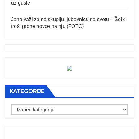
uz gusle
Jana važi za najskuplju ljubavnicu na svetu – Šeik
troši grdne novce na nju (FOTO)
KATEGORIJE
Kategorije