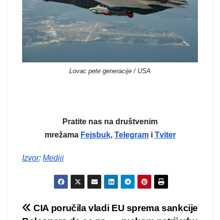
Lovac pete generacije / USA
Pratite nas na društvenim
mrežama
Fejsbuk
,
Telegram
i
Tviter
Izvor
:
Mediji
Kretanje
CIA poručila vladi
EU sprema sankcije