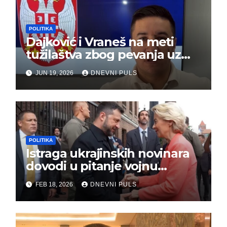
POLITIKA
Dajković i Vraneš na meti
tužilaštva zbog pevanja uz
gusle
JUN 19, 2026
DNEVNI PULS
POLITIKA
Istraga ukrajinskih novinara
dovodi u pitanje vojnu
pomoć Kijevu – Vojna pomoć
FEB 18, 2026
DNEVNI PULS
skrenula sa puta!