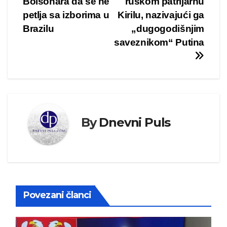
Bolsonara da se ne
ruskom patrijarhu
članka
petlja sa izborima u
Kirilu, nazivajući ga
Brazilu
„dugogodišnjim
saveznikom“ Putina
By
Dnevni Puls
Povezani članci