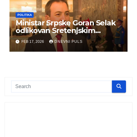
POLITIKA
Ministar Srpske Goran Selak
odlikovan Sretenjskim
ordenom
FEB 17, 2026
DNEVNI PULS