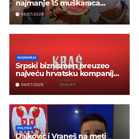
najmanje 15 muškaraca
odjednom – „Doktor mi je
06/07/2026
rekao…“ (FOTO)
EKONOMIJA
Srpski biznismen preuzeo
najveću hrvatsku kompaniju i
ponos zemlje – Hrvati ne
04/07/2026
mogu da veruju
POLITIKA
Dajković i Vraneš na meti