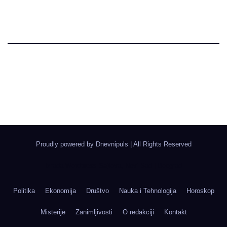
Dnevni Puls
Najbitnije dnevne informacije
Proudly powered by Dnevnipuls
|
All Rights Reserved
Izrada Wordpress Sajtova, Novi Sad | Boegrad
Politika
Ekonomija
Društvo
Nauka i Tehnologija
Horoskop
Misterije
Zanimljivosti
O redakciji
Kontakt