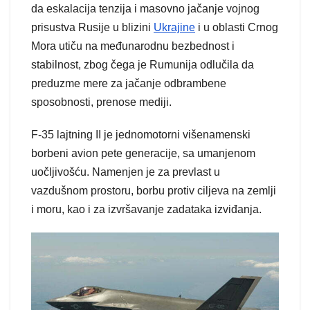
da eskalacija tenzija i masovno jačanje vojnog
prisustva Rusije u blizini
Ukrajine
i u oblasti Crnog
Mora utiču na međunarodnu bezbednost i
stabilnost, zbog čega je Rumunija odlučila da
preduzme mere za jačanje odbrambene
sposobnosti, prenose mediji.
F-35 lajtning II je jednomotorni višenamenski
borbeni avion pete generacije, sa umanjenom
uočljivošću. Namenjen je za prevlast u
vazdušnom prostoru, borbu protiv ciljeva na zemlji
i moru, kao i za izvršavanje zadataka izviđanja.