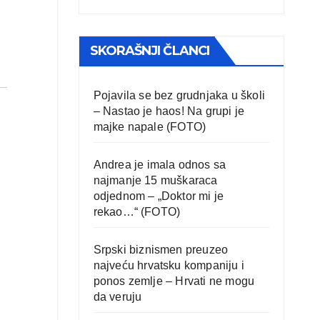
SKORAŠNJI ČLANCI
Pojavila se bez grudnjaka u školi
– Nastao je haos! Na grupi je
majke napale (FOTO)
Andrea je imala odnos sa
najmanje 15 muškaraca
odjednom – „Doktor mi je
rekao…“ (FOTO)
Srpski biznismen preuzeo
najveću hrvatsku kompaniju i
ponos zemlje – Hrvati ne mogu
da veruju