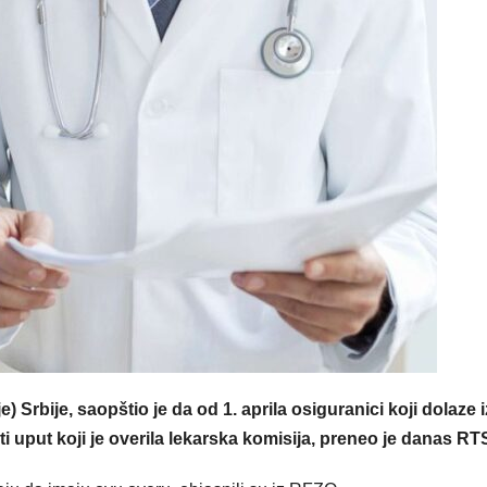
Srbije, saopštio je da od 1. aprila osiguranici koji dolaze i
i uput koji je overila lekarska komisija, preneo je danas RT