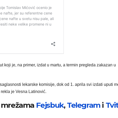
 koji je, na primer, izdat u martu, a termin pregleda zakazan u
saglasnosti lekarske komisije, dok od 1. aprila svi izdati uputi m
, rekla je Vesna Latinović.
im mrežama
Fejsbuk
,
Telegram
i
Tvi