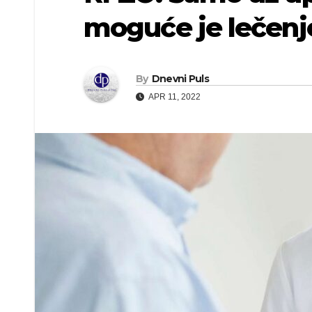
moguće je lečenj
By
Dnevni Puls
APR 11, 2022