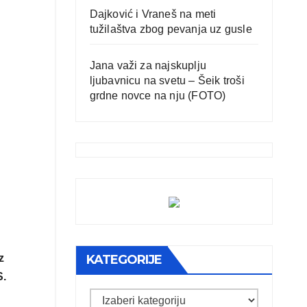
Dajković i Vraneš na meti
tužilaštva zbog pevanja uz gusle
Jana važi za najskuplju
ljubavnicu na svetu – Šeik troši
grdne novce na nju (FOTO)
KATEGORIJE
z
S.
Kategorije