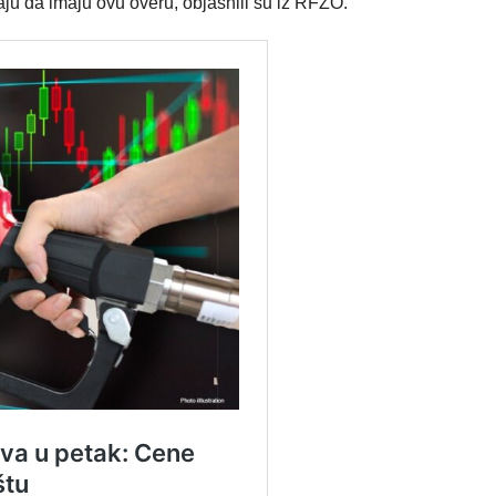
raju da imaju ovu overu, objasnili su iz RFZO.