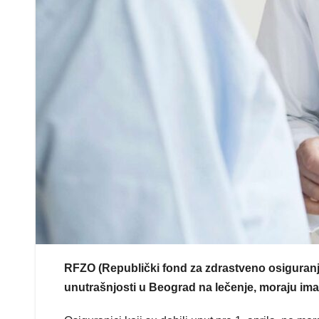
RFZO (Republički fond za zdrastveno osiguranje) 
unutrašnjosti u Beograd na lečenje, moraju imat