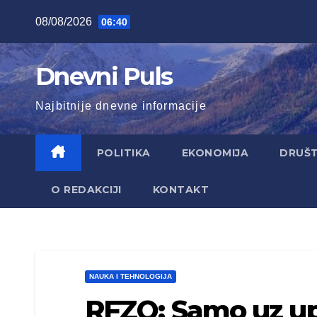
Skip
08/08/2026
06:40
to
content
Dnevni Puls
Najbitnije dnevne informacije
POLITIKA
EKONOMIJA
DRUŠ
O REDAKCIJI
KONTAKT
NAUKA I TEHNOLOGIJA
RFZO: Samo uz up