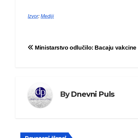
Izvor
:
Mediji
Kretanje
Ministarstvo odlučilo: Bacaju vakcine
članka
By
Dnevni Puls