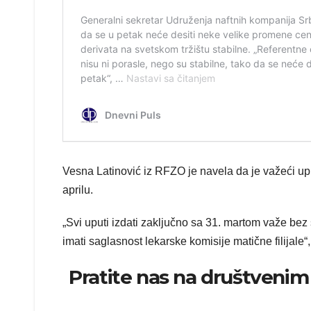
Vesna Latinović iz RFZO je navela da je važeći uput
aprilu.
„Svi uputi izdati zaključno sa 31. martom važe bez 
imati saglasnost lekarske komisije matične filijale“
Pratite nas na društven