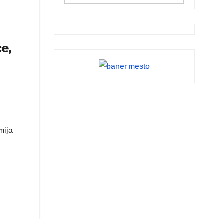
će,
i
mija
u