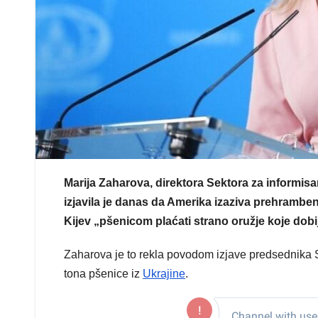
Marija Zaharova, direktora Sektora za informisa
izjavila je danas da Amerika izaziva prehrambenu k
Kijev „pšenicom plaćati strano oružje koje dobi
Zaharova je to rekla povodom izjave predsednika 
tona pšenice iz
Ukrajine
.