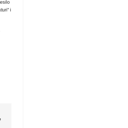
esilo
uri“ i
e
U
e