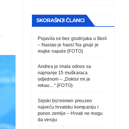
SKORAŠNJI ČLANCI
Pojavila se bez grudnjaka u školi
– Nastao je haos! Na grupi je
majke napale (FOTO)
Andrea je imala odnos sa
najmanje 15 muškaraca
odjednom – „Doktor mi je
rekao…“ (FOTO)
Srpski biznismen preuzeo
najveću hrvatsku kompaniju i
ponos zemlje – Hrvati ne mogu
da veruju