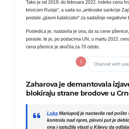
Tako je od 2019. do februara 2022. indeks cena hra
krivicom Rusije“, a sada su „antiruske sankcije Zapa
postale „glavni katalizator“ za sadašnje negativne 
Posledica je, nastavila je ona, da su cene pšenice,
porasle, te je, po podacima UN, u martu 2022. ce
cena pšenice je skočila za 70 odsto.
Zaharova je demantovala izjav
blokiraju strane brodove u C
Luka
Mariupolj je nastavila rad pošt
kontrolu nad njom, plovni put je deblo
ona i optužila vlasti u Kijevu da odbi