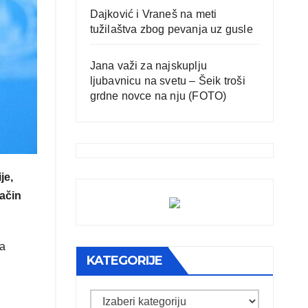
Dajković i Vraneš na meti
tužilaštva zbog pevanja uz gusle
Jana važi za najskuplju
ljubavnicu na svetu – Šeik troši
grdne novce na nju (FOTO)
je,
način
na
KATEGORIJE
Kategorije