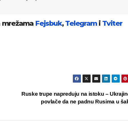
im mrežama
Fejsbuk
,
Telegram
i
Tviter
Ruske trupe napreduju na istoku – Ukrajin
povlače da ne padnu Rusima u š