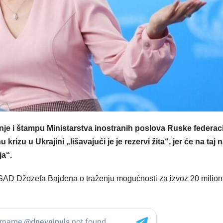
nje i štampu Ministarstva inostranih poslova Ruske federaci
rizu u Ukrajini „lišavajući je je rezervi žita“, jer će na taj 
ja“.
SAD Džozefa Bajdena o traženju mogućnosti za izvoz 20 milio