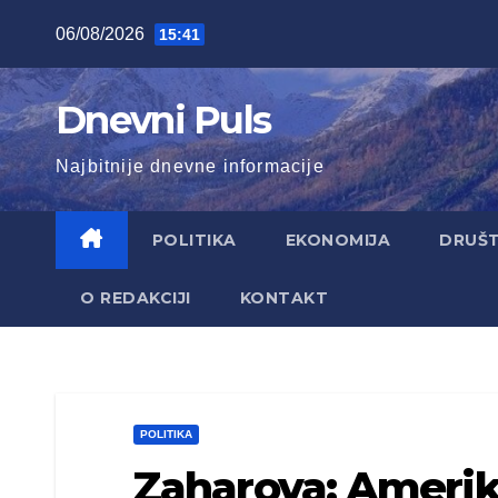
Skip
06/08/2026
15:41
to
content
Dnevni Puls
Najbitnije dnevne informacije
POLITIKA
EKONOMIJA
DRUŠ
O REDAKCIJI
KONTAKT
POLITIKA
Zaharova: Amerik