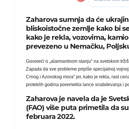
Zaharova sumnja da će ukrajinsk
bliskoistočne zemlje kako bi se
kako je rekla, vozovima, kamio
prevezeno u Nemačku, Poljsku,
Govoreći o „alarmantnom stanju“ na svetskom tržiš
Zapada da sve probleme pripiše specijalnoj vojnoj 
Crnog i Azovskog mora“ jer, kako je rekla, rast cena
proteklih godina poremetila lance snabdevanja i p
Zaharova je navela da je Svetsk
(FAO) više puta primetila da s
februara 2022.