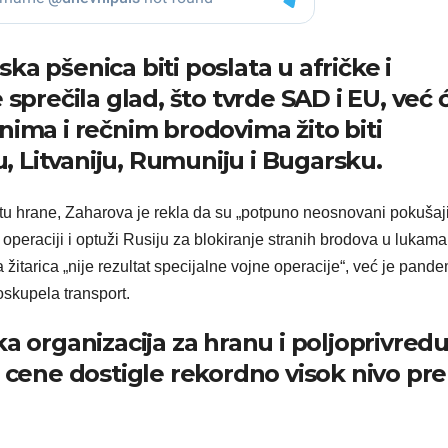
a pšenica biti poslata u afričke i
 sprečila glad, što tvrde SAD i EU, već 
nima i rečnim brodovima žito biti
 Litvaniju, Rumuniju i Bugarsku.
tu hrane, Zaharova je rekla da su „potpuno neosnovani pokušaj
operaciji i optuži Rusiju za blokiranje stranih brodova u lukama
 žitarica „nije rezultat specijalne vojne operacije“, već je pande
oskupela transport.
a organizacija za hranu i poljoprivred
u cene dostigle rekordno visok nivo pre