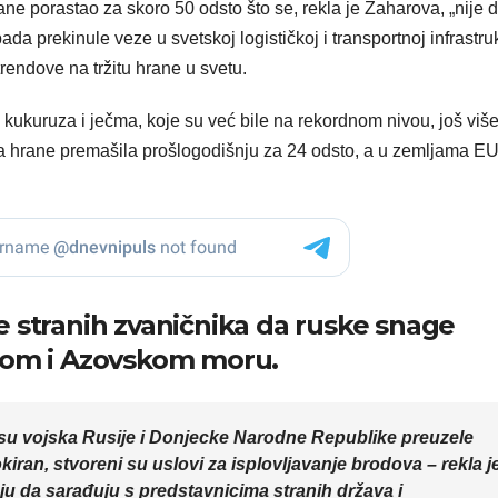
ne porastao za skoro 50 odsto što se, rekla je Zaharova, „nije d
da prekinule veze u svetskoj logističkoj i transportnoj infrastrukt
trendove na tržitu hrane u svetu.
 kukuruza i ječma, koje su već bile na rekordnom nivou, još viš
na hrane premašila prošlogodišnju za 24 odsto, a u zemljama E
e stranih zvaničnika da ruske snage
rnom i Azovskom moru.
o su vojska Rusije i Donjecke Narodne Republike preuzele
kiran, stvoreni su uslovi za isplovljavanje brodova – rekla j
jaju da sarađuju s predstavnicima stranih država i