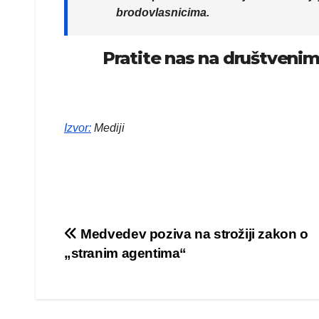
brodovlasnicima.
Pratite nas na društven
Izvor
:
Mediji
Kretanje
Medvedev poziva na strožiji zakon o
„stranim agentima“
članka