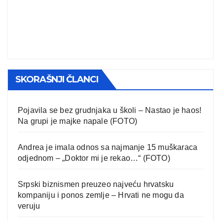
SKORAŠNJI ČLANCI
Pojavila se bez grudnjaka u školi – Nastao je haos!
Na grupi je majke napale (FOTO)
Andrea je imala odnos sa najmanje 15 muškaraca
odjednom – „Doktor mi je rekao…“ (FOTO)
Srpski biznismen preuzeo najveću hrvatsku
kompaniju i ponos zemlje – Hrvati ne mogu da
veruju