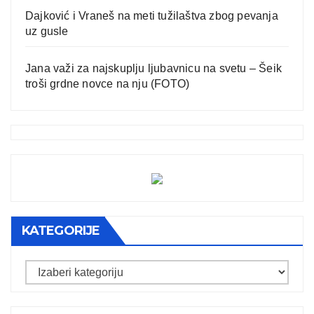
Dajković i Vraneš na meti tužilaštva zbog pevanja
uz gusle
Jana važi za najskuplju ljubavnicu na svetu – Šeik
troši grdne novce na nju (FOTO)
KATEGORIJE
Kategorije