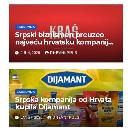
EKONOMIJA
Srpski biznismen preuzeo
najveću hrvatsku kompaniju i
ponos zemlje – Hrvati ne
JUL 4, 2026
DNEVNI PULS
mogu da veruju
EKONOMIJA
Srpska kompanija od Hrvata
kupila Dijamant
JAN 27, 2026
DNEVNI PULS