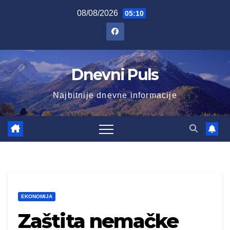
Skip
08/08/2026
05:10
to
content
Dnevni Puls
Najbitnije dnevne informacije
EKONOMIJA
Zaštita nemačke