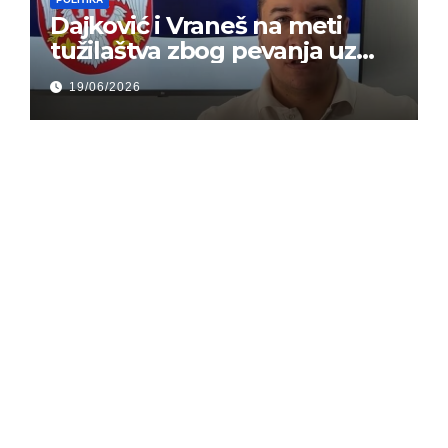
Dajković i Vraneš na meti
tužilaštva zbog pevanja uz
gusle
19/06/2026