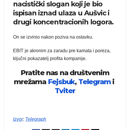
nacistički slogan koji je bio
ispisan iznad ulaza u Aušvic i
drugi koncentracionih logora.
On se izvinio nakon poziva na ostavku.
EBIT je akronim za zaradu pre kamata i poreza,
ključni pokazatelj profita kompanije.
Pratite nas na društvenim
mrežama
Fejsbuk
,
Telegram
i
Tviter
Izvor
:
Telegraph