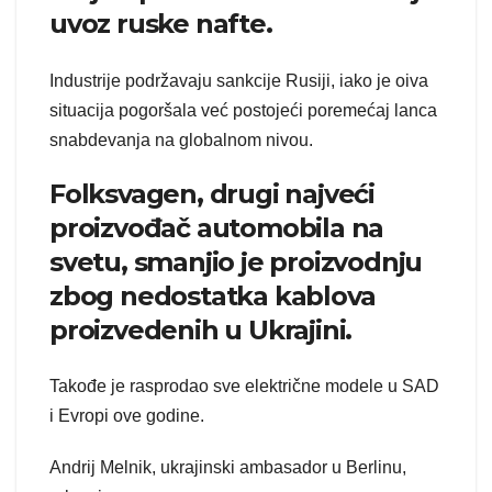
uvoz ruske nafte.
Industrije podržavaju sankcije Rusiji, iako je oiva
situacija pogoršala već postojeći poremećaj lanca
snabdevanja na globalnom nivou.
Folksvagen, drugi najveći
proizvođač automobila na
svetu, smanjio je proizvodnju
zbog nedostatka kablova
proizvedenih u Ukrajini.
Takođe je rasprodao sve električne modele u SAD
i Evropi ove godine.
Andrij Melnik, ukrajinski ambasador u Berlinu,