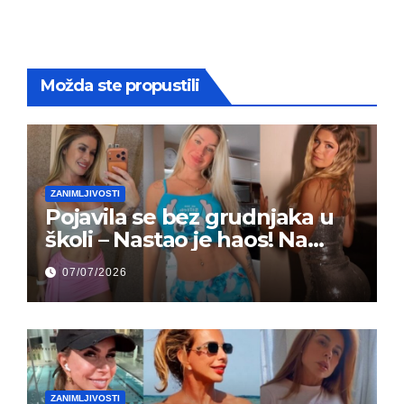
Možda ste propustili
ZANIMLJIVOSTI
Pojavila se bez grudnjaka u
školi – Nastao je haos! Na
grupi je majke napale (FOTO)
07/07/2026
ZANIMLJIVOSTI