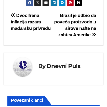
Kretanje
Dvocifrena
Brazil je odbio da
inflacija razara
poveća proizvodnju
članka
mađarsku privredu
sirove nafte na
zahtev Amerike
By
Dnevni Puls
Povezani članci