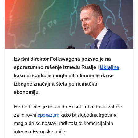
Izvršni direktor Folksvagena pozvao je na
sporazumno rešenje između Rusije i
Ukrajine
kako bi sankcije mogle biti ukinute te da se
izbegne značajna šteta po nemačku
ekonomiju.
Herbert Dies je rekao da Brisel treba da se zalaže
za mirovni
sporazum
kako bi slobodna trgovina
mogla da se nastavi radi zaštite komercijalnih
interesa Evropske unije.