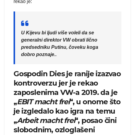
rekao je:
U Kijevu bi ljudi više voleli da se
generalni direktor VW obrati lično
predsedniku Putinu, čoveku koga
dobro poznaje..
Gospodin Dies je ranije izazvao
kontroverzu jer je rekao
zaposlenima VW-a 2019. da je
„
EBIT macht frei
“, u onome što
je izgledalo kao igra na temu
„
Arbeit macht frei
“, posao čini
slobodnim, ozloglašeni