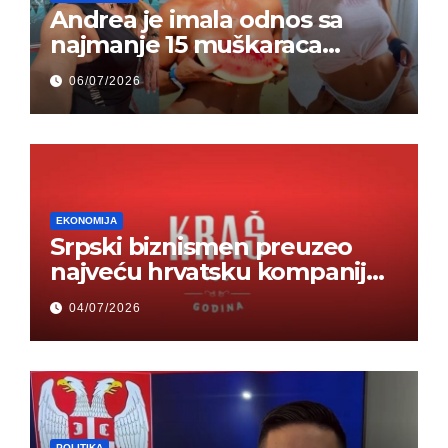
Andrea je imala odnos sa
najmanje 15 muškaraca
odjednom – „Doktor mi je
06/07/2026
rekao…“ (FOTO)
EKONOMIJA
Srpski biznismen preuzeo
najveću hrvatsku kompaniju i
ponos zemlje – Hrvati ne
04/07/2026
mogu da veruju
POLITIKA