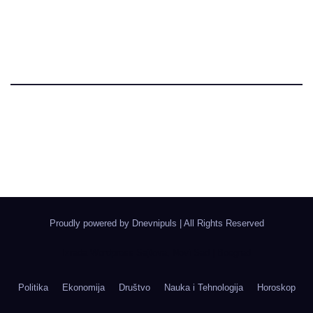
Dnevni Puls
Najbitnije dnevne informacije
Proudly powered by Dnevnipuls
|
All Rights Reserved
Izrada Wordpress Sajtova, Novi Sad | Boegrad
Politika
Ekonomija
Društvo
Nauka i Tehnologija
Horoskop