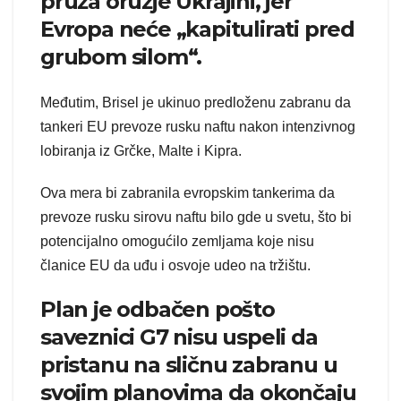
pruža oružje Ukrajini, jer
Evropa neće „kapitulirati pred
grubom silom“.
Međutim, Brisel je ukinuo predloženu zabranu da
tankeri EU prevoze rusku naftu nakon intenzivnog
lobiranja iz Grčke, Malte i Kipra.
Ova mera bi zabranila evropskim tankerima da
prevoze rusku sirovu naftu bilo gde u svetu, što bi
potencijalno omogućilo zemljama koje nisu
članice EU da uđu i osvoje udeo na tržištu.
Plan je odbačen pošto
saveznici G7 nisu uspeli da
pristanu na sličnu zabranu u
svojim planovima da okončaju