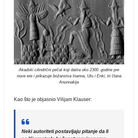
Akadski cilindrični pečat koji datira oko 2300. godine pre
nove ere i prikazuje božanstva Inanna, Utu i Enki, tri člana
Anunnakija
Kao što je objasnio Vilijam Klauser:
Neki autoriteti postavljaju pitanje da li