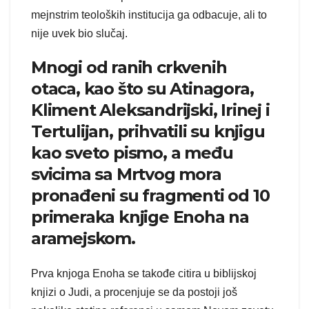
mejnstrim teoloških institucija ga odbacuje, ali to
nije uvek bio slučaj.
Mnogi od ranih crkvenih
otaca, kao što su Atinagora,
Kliment Aleksandrijski, Irinej i
Tertulijan, prihvatili su knjigu
kao sveto pismo, a među
svicima sa Mrtvog mora
pronađeni su fragmenti od 10
primeraka knjige Enoha na
aramejskom.
Prva knjoga Enoha se takođe citira u biblijskoj
knjizi o Judi, a procenjuje se da postoji još