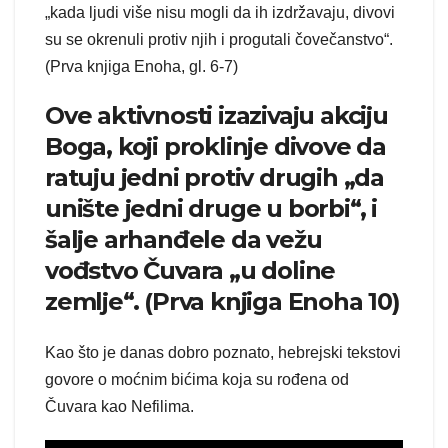
„kada ljudi više nisu mogli da ih izdržavaju, divovi
su se okrenuli protiv njih i progutali čovečanstvo“.
(Prva knjiga Enoha, gl. 6-7)
Ove aktivnosti izazivaju akciju
Boga, koji proklinje divove da
ratuju jedni protiv drugih „da
unište jedni druge u borbi“, i
šalje arhanđele da vežu
vođstvo Čuvara „u doline
zemlje“. (Prva knjiga Enoha 10)
Kao što je danas dobro poznato, hebrejski tekstovi
govore o moćnim bićima koja su rođena od
Čuvara kao Nefilima.