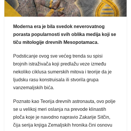
Moderna era je bila svedok neverovatnog
porasta popularnosti svih oblika medija koji se
tiču mitologije drevnih Mesopotamaca.
Podsticanje ovog sve većeg trenda su spisi
brojnih istraživača koji predlažu veze između
nekoliko ciklusa sumerskih mitova i teorije da je
ljudsku rasu konstruisala ili stvorila grupa
vanzemaljskih bića.
Poznato kao Teorija drevnih astronauta, ovo polje
se u velikoj meri oslanja na prevode klinastih
ploča koje je navodno napravio Zakarije Sitčin,
čija serija knjiga Zemaljskih hronika čini osnovu