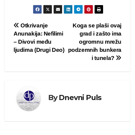
Kretanje
Otkrivanje
Koga se plaši ovaj
Anunakija: Nefilimi
grad i zašto ima
članka
– Divovi među
ogromnu mrežu
ljudima (Drugi Deo)
podzemnih bunkera
i tunela?
By
Dnevni Puls