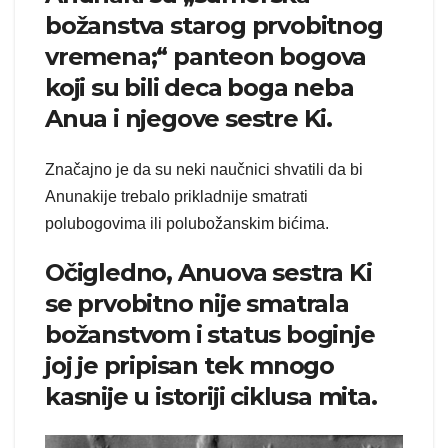
božanstva starog prvobitnog
vremena;“ panteon bogova
koji su bili deca boga neba
Anua i njegove sestre Ki.
Značajno je da su neki naučnici shvatili da bi
Anunakije trebalo prikladnije smatrati
polubogovima ili polubožanskim bićima.
Očigledno, Anuova sestra Ki
se prvobitno nije smatrala
božanstvom i status boginje
joj je pripisan tek mnogo
kasnije u istoriji ciklusa mita.