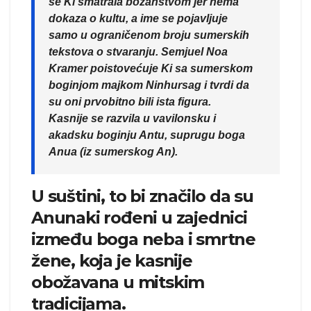
se Ki smatrala božanstvom jer nema
dokaza o kultu, a ime se pojavljuje
samo u ograničenom broju sumerskih
tekstova o stvaranju. Semjuel Noa
Kramer poistovećuje Ki sa sumerskom
boginjom majkom Ninhursag i tvrdi da
su oni prvobitno bili ista figura.
Kasnije se razvila u vavilonsku i
akadsku boginju Antu, suprugu boga
Anua (iz sumerskog An).
U suštini, to bi značilo da su
Anunaki rođeni u zajednici
između boga neba i smrtne
žene, koja je kasnije
obožavana u mitskim
tradicijama.