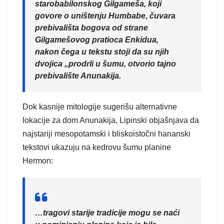
starobabilonskog Gilgameša, koji
govore o uništenju Humbabe, čuvara
prebivališta bogova od strane
Gilgamešovog pratioca Enkidua,
nakon čega u tekstu stoji da su njih
dvojica „prodrli u šumu, otvorio tajno
prebivalište Anunakija.
Dok kasnije mitologije sugerišu alternativne
lokacije za dom Anunakija, Lipinski objašnjava da
najstariji mesopotamski i bliskoistočni hananski
tekstovi ukazuju na kedrovu šumu planine
Hermon:
…tragovi starije tradicije mogu se naći