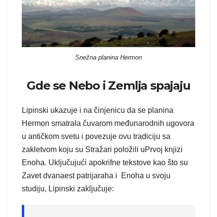
Snežna planina Hermon
Gde se Nebo i Zemlja spajaju
Lipinski ukazuje i na činjenicu da se planina
Hermon smatrala čuvarom međunarodnih ugovora
u antičkom svetu i povezuje ovu tradiciju sa
zakletvom koju su Stražari položili uPrvoj knjizi
Enoha. Uključujući apokrifne tekstove kao što su
Zavet dvanaest patrijaraha i Enoha u svoju
studiju, Lipinski zaključuje: