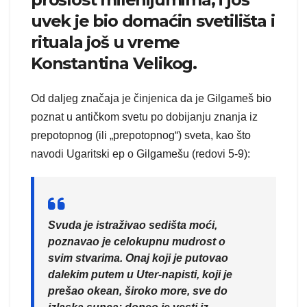
uvek je bio domaćin svetilišta i
rituala još u vreme
Konstantina Velikog.
Od daljeg značaja je činjenica da je Gilgameš bio
poznat u antičkom svetu po dobijanju znanja iz
prepotopnog (ili „prepotopnog“) sveta, kao što
navodi Ugaritski ep o Gilgamešu (redovi 5-9):
Svuda je istraživao sedišta moći,
poznavao je celokupnu mudrost o
svim stvarima. Onaj koji je putovao
dalekim putem u Uter-napisti, koji je
prešao okean, široko more, sve do