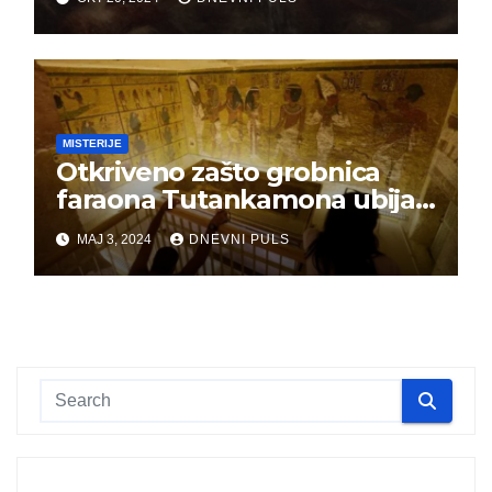
MISTERIJE
Otkriveno zašto grobnica
faraona Tutankamona ubija
ljude
MAJ 3, 2024
DNEVNI PULS