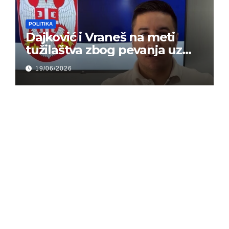
POLITIKA
Dajković i Vraneš na meti
tužilaštva zbog pevanja uz
gusle
19/06/2026