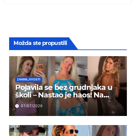
Možda ste propustili
ZANIMLJIVOSTI
Pojavila se bez grudnjaka u
školi – Nastao je haos! Na
grupi je majke napale (FOTO)
07/07/2026