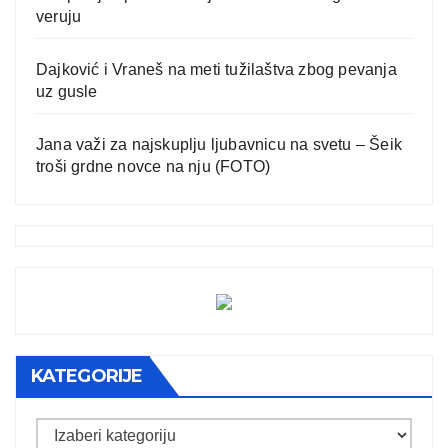
veruju
Dajković i Vraneš na meti tužilaštva zbog pevanja
uz gusle
Jana važi za najskuplju ljubavnicu na svetu – Šeik
troši grdne novce na nju (FOTO)
KATEGORIJE
Kategorije