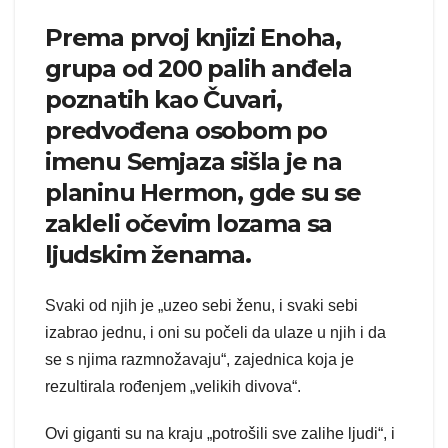
Prema prvoj knjizi Enoha,
grupa od 200 palih anđela
poznatih kao Čuvari,
predvođena osobom po
imenu Semjaza sišla je na
planinu Hermon, gde su se
zakleli očevim lozama sa
ljudskim ženama.
Svaki od njih je „uzeo sebi ženu, i svaki sebi
izabrao jednu, i oni su počeli da ulaze u njih i da
se s njima razmnožavaju“, zajednica koja je
rezultirala rođenjem „velikih divova“.
Ovi giganti su na kraju „potrošili sve zalihe ljudi“, i