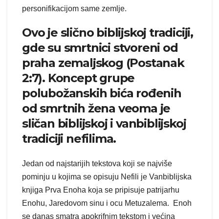
personifikacijom same zemlje.
Ovo je slično biblijskoj tradiciji,
gde su smrtnici stvoreni od
praha zemaljskog (Postanak
2:7). Koncept grupe
polubožanskih bića rođenih
od smrtnih žena veoma je
sličan biblijskoj i vanbiblijskoj
tradiciji nefilima.
Jedan od najstarijih tekstova koji se najviše
pominju u kojima se opisuju Nefili je Vanbiblijska
knjiga Prva Enoha koja se pripisuje patrijarhu
Enohu, Jaredovom sinu i ocu Metuzalema. Enoh
se danas smatra apokrifnim tekstom i većina