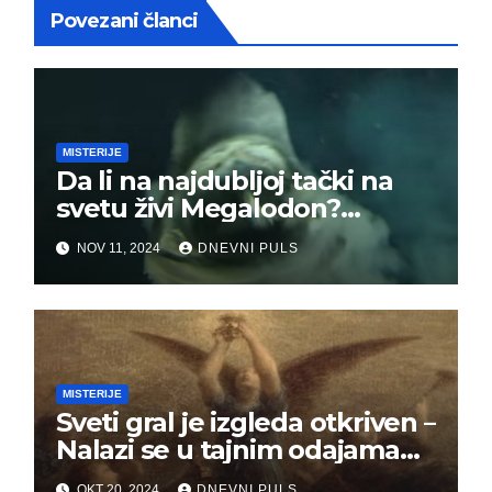
Povezani članci
MISTERIJE
Da li na najdubljoj tački na
svetu živi Megalodon?
Svakakva čudovišta su
NOV 11, 2024
DNEVNI PULS
viđena, a neka su
zaprepastila i naučnike
MISTERIJE
Sveti gral je izgleda otkriven –
Nalazi se u tajnim odajama
Templara!?
OKT 20, 2024
DNEVNI PULS