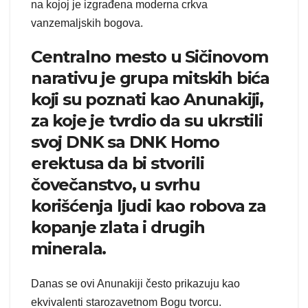
na kojoj je izgrađena moderna crkva
vanzemaljskih bogova.
Centralno mesto u Sičinovom
narativu je grupa mitskih bića
koji su poznati kao Anunakiji,
za koje je tvrdio da su ukrstili
svoj DNK sa DNK Homo
erektusa da bi stvorili
čovečanstvo, u svrhu
korišćenja ljudi kao robova za
kopanje zlata i drugih
minerala.
Danas se ovi Anunakiji često prikazuju kao
ekvivalenti starozavetnom Bogu tvorcu.