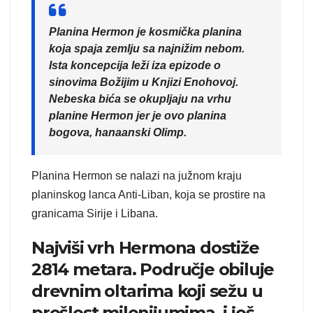
Planina Hermon je kosmička planina
koja spaja zemlju sa najnižim nebom.
Ista koncepcija leži iza epizode o
sinovima Božijim u Knjizi Enohovoj.
Nebeska bića se okupljaju na vrhu
planine Hermon jer je ovo planina
bogova, hanaanski Olimp.
Planina Hermon se nalazi na južnom kraju
planinskog lanca Anti-Liban, koja se prostire na
granicama Sirije i Libana.
Najviši vrh Hermona dostiže
2814 metara. Područje obiluje
drevnim oltarima koji sežu u
prošlost milenijumima, i još