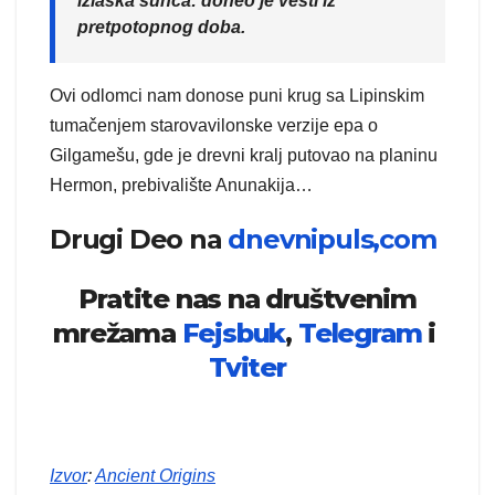
izlaska sunca: doneo je vesti iz
pretpotopnog doba.
Ovi odlomci nam donose puni krug sa Lipinskim
tumačenjem starovavilonske verzije epa o
Gilgamešu, gde je drevni kralj putovao na planinu
Hermon, prebivalište Anunakija…
Drugi Deo na
dnevnipuls,com
Pratite nas na društvenim
mrežama
Fejsbuk
,
Telegram
i
Tviter
Izvor
:
Ancient Origins