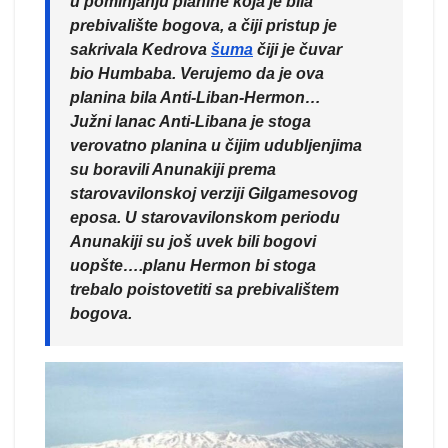
u pominjanju planine koja je bila
prebivalište bogova, a čiji pristup je
sakrivala Kedrova
šuma
čiji je čuvar
bio Humbaba. Verujemo da je ova
planina bila Anti-Liban-Hermon…
Južni lanac Anti-Libana je stoga
verovatno planina u čijim udubljenjima
su boravili Anunakiji prema
starovavilonskoj verziji Gilgamesovog
eposa. U starovavilonskom periodu
Anunakiji su još uvek bili bogovi
uopšte….planu Hermon bi stoga
trebalo poistovetiti sa prebivalištem
bogova.