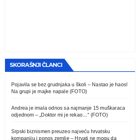
SKORAŠNJI ČLANCI
Pojavila se bez grudnjaka u školi – Nastao je haos!
Na grupi je majke napale (FOTO)
Andrea je imala odnos sa najmanje 15 muškaraca
odjednom – „Doktor mi je rekao…“ (FOTO)
Srpski biznismen preuzeo najveću hrvatsku
kompaniju i ponos zemlje – Hrvati ne mogu da