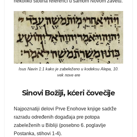
nekoliko stotina referenci u samom Novom zavetu.
Isus Navin 1:1 kako je zabeleženo u kodeksu Alepa, 10.
vek nove ere
Sinovi Božiji, kćeri čovečije
Najpoznatiji delovi Prve Enohove knjige sadrže
razradu određenih događaja pre potopa
zabeleženih u Bibliji (posebno 6. poglavlje
Postanka, stihovi 1-4).