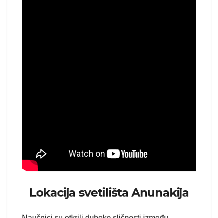
Lokacija svetilišta Anunakija
Naučnici su otkrili duboke sličnosti između