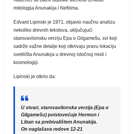
mitologija Anunakija i Nefilima.
Edvard Lipinski je 1971. objavio naučnu analizu
nekoliko drevnih tekstova, uključujući
starovavilonsku verziju Epa o Gilgamešu, svi koji
sadrže važne detalje koji otkrivaju pravu lokaciju
svetilišta Anunakija u drevnoj istočnoj misli i
kosmologiji.
Lipinski je otkrio da:
U stvari, starovavilonska verzija (Epa o
Gilgamešu) poistovećuje Hermon i
Liban sa prebivalištem Anunakija.
On naglašava redove 12-21