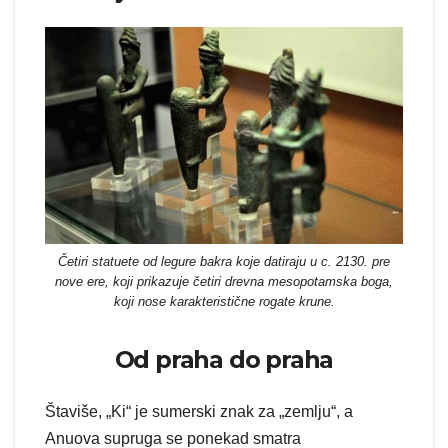
Četiri statuete od legure bakra koje datiraju u c. 2130. pre
nove ere, koji prikazuje četiri drevna mesopotamska boga,
koji nose karakteristične rogate krune.
Od praha do praha
Štaviše, „Ki“ je sumerski znak za „zemlju“, a
Anuova supruga se ponekad smatra