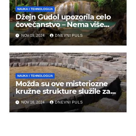
NAUKA I TEHNOLOGIJA
Džejn Gudol upozorila celo
čovečanstvo – Nema više
vremena, masovno
NOV 18, 2024
DNEVNI PULS
izumiranje je počelo
NAUKA I TEHNOLOGIJA
Možda su ove misteriozne
kružne strukture služile za
kontrolu vremena
NOV 16, 2024
DNEVNI PULS