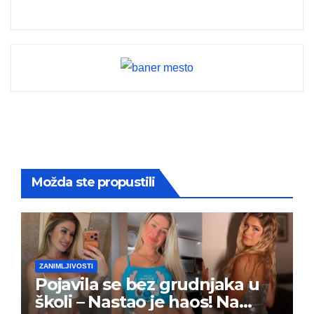
Možda ste propustili
ZANIMLJIVOSTI
Pojavila se bez grudnjaka u
školi – Nastao je haos! Na