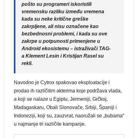
pošto su programeri iskoristili
vremensku razliku između vremena
kada su neke kritične greške
zakrpljene, ali nisu označene kao
bezbednosni problemi, i kada su ove
zakrpe u potpunosti primenjene u
Android ekosistemu – istraživači TAG-
a Klement Lesin i Kristijan Rasel su
rekli.
Navodno je Cytrox spakovao eksploatacije i
prodao ih različitim akterima koje podržava vlada,
a koji se nalaze u Egiptu, Jermeniji, Grčkoj,
Madagaskaru, Obali Slonovače, Srbiji, Španiji i
Indoneziji, koji su, zauzvrat, naoružali se „bubama“
u najmanje tri različite kampanje.