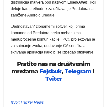
distribucija malvera pod nazivom Elijen(
Alien
), koji
deluje kao prethodnik za učitavanje Predatora na
zaražene Android uređaje.
„Jednostavan“ zlonamerni softver, koji prima
komande od Predatora preko mehanizma
međuprocesne komunikacije (IPC), projektovan je
za snimanje zvuka, dodavanje CA sertifikata i
skrivanje aplikacija kako bi se izbegao otkrivanje.
Pratite nas na društvenim
mrežama
Fejsbuk
,
Telegram
i
Tviter
Izvor:
Hacker News