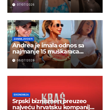
grupi je majke napale (FOTO)
07/07/2026
ZANIMLJIVOSTI
Andrea je imala odnos sa
najmanje 15 muškaraca
odjednom – „Doktor mi je
06/07/2026
rekao…“ (FOTO)
EKONOMIJA
Srpski biznismen preuzeo
najveću hrvatsku kompaniju i