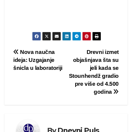
Kretanje
Nova naučna
Drevni izmet
ideja: Uzgajanje
objašnjava šta su
članka
šnicla u laboratoriji
jeli kada se
Stounhendž gradio
pre više od 4.500
godina
By
Dnevni Puls