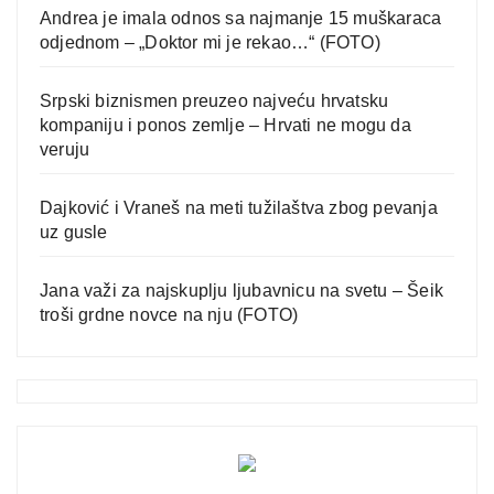
Andrea je imala odnos sa najmanje 15 muškaraca
odjednom – „Doktor mi je rekao…“ (FOTO)
Srpski biznismen preuzeo najveću hrvatsku
kompaniju i ponos zemlje – Hrvati ne mogu da
veruju
Dajković i Vraneš na meti tužilaštva zbog pevanja
uz gusle
Jana važi za najskuplju ljubavnicu na svetu – Šeik
troši grdne novce na nju (FOTO)