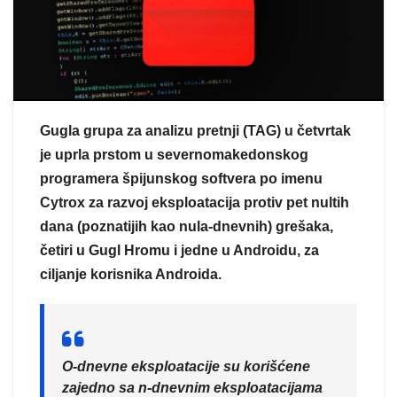
Gugla grupa za analizu pretnji (TAG) u četvrtak
je uprla prstom u severnomakedonskog
programera špijunskog softvera po imenu
Cytrox za razvoj eksploatacija protiv pet nultih
dana (poznatijih kao nula-dnevnih) grešaka,
četiri u Gugl Hromu i jedne u Androidu, za
ciljanje korisnika Androida.
O-dnevne eksploatacije su korišćene
zajedno sa n-dnevnim eksploatacijama