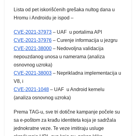
Lista od pet iskorišćenih grešaka nultog dana u
Hromu i Androidu je ispod –
CVE-2021-37973
– UAF u portalima API
CVE-2021-37976
– Curenje informacija u jezgru
CVE-2021-38000
– Nedovoljna validacija
nepouzdanog unosa u namerama (analiza
osnovnog uzroka)
CVE-2021-38003
– Neprikladna implementacija u
V8, i
CVE-2021-1048
– UAF u Android kernelu
(analiza osnovnog uzroka)
Prema TAG-u, sve tri dotične kampanje počele su
sa e-poštom za krađu identiteta koja je sadržala
jednokratne veze. Te veze imitiraju usluge