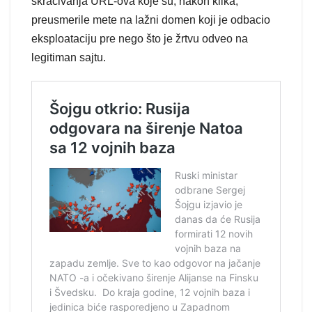
skraćivanja URL-ova koje su, nakon klika,
preusmerile mete na lažni domen koji je odbacio
eksploataciju pre nego što je žrtvu odveo na
legitiman sajtu.