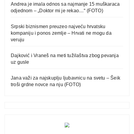
Andrea je imala odnos sa najmanje 15 muškaraca
odjednom – „Doktor mi je rekao…“ (FOTO)
Srpski biznismen preuzeo najveću hrvatsku
kompaniju i ponos zemlje – Hrvati ne mogu da
veruju
Dajković i Vraneš na meti tužilaštva zbog pevanja
uz gusle
Jana važi za najskuplju ljubavnicu na svetu – Šeik
troši grdne novce na nju (FOTO)