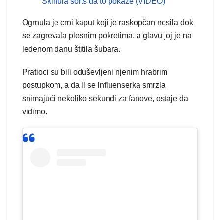
Skinula šorts da to pokaže (VIDEO)
Ogrnula je crni kaput koji je raskopčan nosila dok
se zagrevala plesnim pokretima, a glavu joj je na
ledenom danu štitila šubara.
Pratioci su bili oduševljeni njenim hrabrim
postupkom, a da li se influenserka smrzla
snimajući nekoliko sekundi za fanove, ostaje da
vidimo.