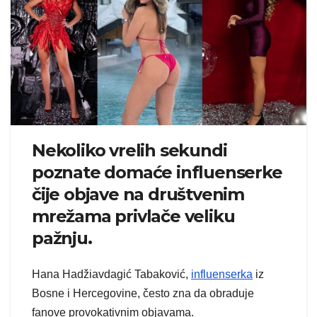
Nekoliko vrelih sekundi
poznate domaće influenserke
čije objave na društvenim
mrežama privlače veliku
pažnju.
Hana Hadžiavdagić Tabaković,
influenserka
iz
Bosne i Hercegovine, često zna da obraduje
fanove provokativnim objavama.