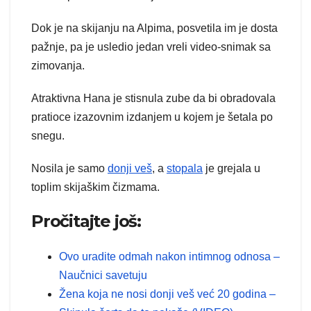
Dok je na skijanju na Alpima, posvetila im je dosta
pažnje, pa je usledio jedan vreli video-snimak sa
zimovanja.
Atraktivna Hana je stisnula zube da bi obradovala
pratioce izazovnim izdanjem u kojem je šetala po
snegu.
Nosila je samo
donji veš
, a
stopala
je grejala u
toplim skijaškim čizmama.
Pročitajte još:
Ovo uradite odmah nakon intimnog odnosa –
Naučnici savetuju
Žena koja ne nosi donji veš već 20 godina –