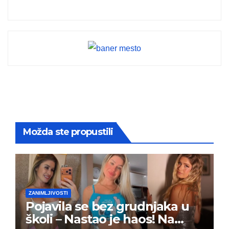
Možda ste propustili
ZANIMLJIVOSTI
Pojavila se bez grudnjaka u
školi – Nastao je haos! Na