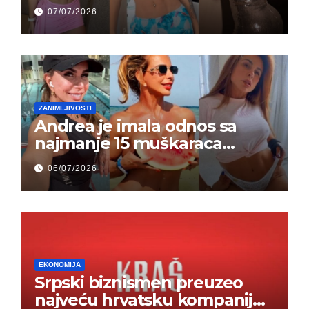
grupi je majke napale (FOTO)
07/07/2026
ZANIMLJIVOSTI
Andrea je imala odnos sa
najmanje 15 muškaraca
odjednom – „Doktor mi je
06/07/2026
rekao…“ (FOTO)
EKONOMIJA
Srpski biznismen preuzeo
najveću hrvatsku kompaniju i