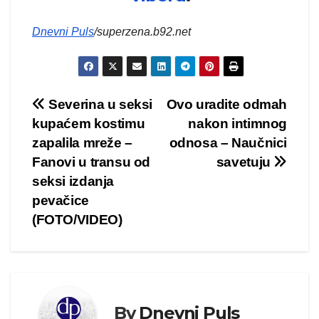
Dnevni Puls
/superzena.b92.net
Kretanje
Severina u seksi
Ovo uradite odmah
kupaćem kostimu
nakon intimnog
članka
zapalila mreže –
odnosa – Naučnici
Fanovi u transu od
savetuju
seksi izdanja
pevačice
(FOTO/VIDEO)
By
Dnevni Puls