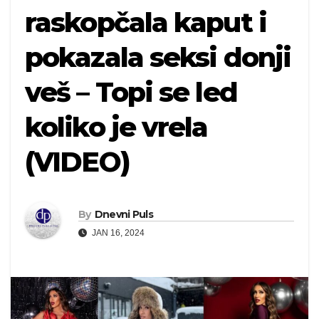
raskopčala kaput i
pokazala seksi donji
veš – Topi se led
koliko je vrela
(VIDEO)
By
Dnevni Puls
JAN 16, 2024