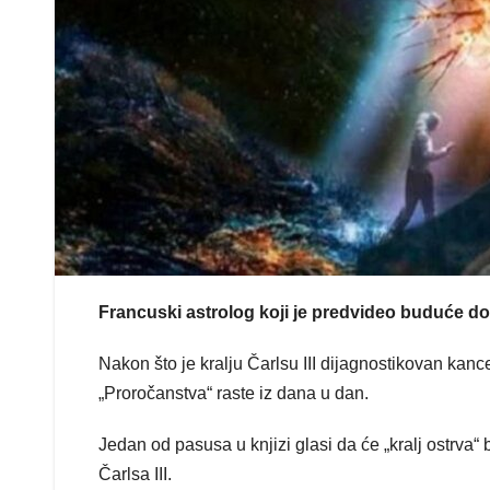
Francuski astrolog koji je predvideo buduće dog
Nakon što je kralju Čarlsu III dijagnostikovan ka
„Proročanstva“ raste iz dana u dan.
Jedan od pasusa u knjizi glasi da će „kralj ostrva“ b
Čarlsa III.