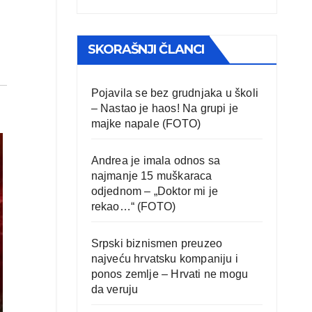
SKORAŠNJI ČLANCI
Pojavila se bez grudnjaka u školi
– Nastao je haos! Na grupi je
majke napale (FOTO)
Andrea je imala odnos sa
najmanje 15 muškaraca
odjednom – „Doktor mi je
rekao…“ (FOTO)
Srpski biznismen preuzeo
najveću hrvatsku kompaniju i
ponos zemlje – Hrvati ne mogu
da veruju