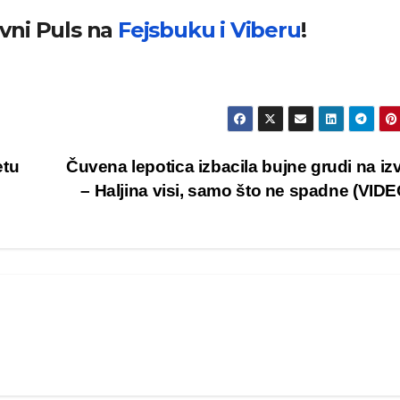
evni Puls na
Fejsbuku i
Viberu
!
etu
Čuvena lepotica izbacila bujne grudi na izv
– Haljina visi, samo što ne spadne (VID