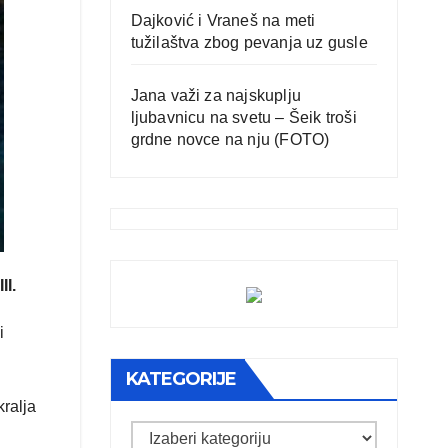
Dajković i Vraneš na meti
tužilaštva zbog pevanja uz gusle
Jana važi za najskuplju
ljubavnicu na svetu – Šeik troši
grdne novce na nju (FOTO)
II.
i
KATEGORIJE
kralja
Kategorije