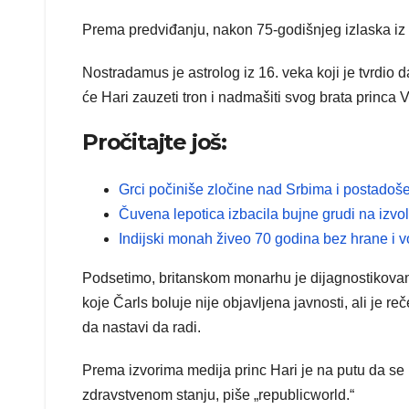
Prema predviđanju, nakon 75-godišnjeg izlaska iz 
Nostradamus je astrolog iz 16. veka koji je tvrdio d
će Hari zauzeti tron i nadmašiti svog brata princa V
Pročitajte još:
Grci počiniše zločine nad Srbima i postadoš
Čuvena lepotica izbacila bujne grudi na izvo
Indijski monah živeo 70 godina bez hrane i
Podsetimo, britanskom monarhu je dijagnostikovan
koje Čarls boluje nije objavljena javnosti, ali je r
da nastavi da radi.
Prema izvorima medija princ Hari je na putu da se
zdravstvenom stanju, piše „republicworld.“