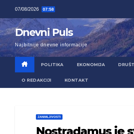
Skip
07/08/2026
07:58
to
content
Dnevni Puls
Najbitnije dnevne informacije
POLITIKA
EKONOMIJA
DRUŠ
O REDAKCIJI
KONTAKT
ZANIMLJIVOSTI
Nostradamus je sv