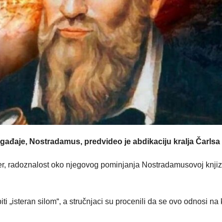
ađaje, Nostradamus, predvideo je abdikaciju kralja Čarlsa I
ncer, radoznalost oko njegovog pominjanja Nostradamusovoj knjiz
iti „isteran silom“, a stručnjaci su procenili da se ovo odnosi na 