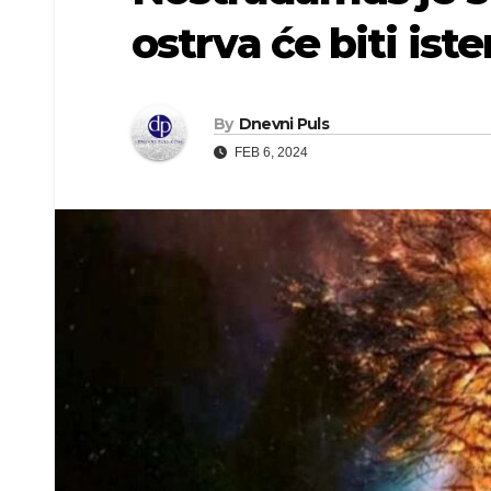
ostrva će biti ist
By
Dnevni Puls
FEB 6, 2024