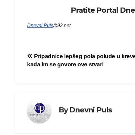
Pratite Portal Dn
Dnevni Puls
/b92.net
Kretanje
Pripadnice lepšeg pola polude u krev
kada im se govore ove stvari
članka
By
Dnevni Puls