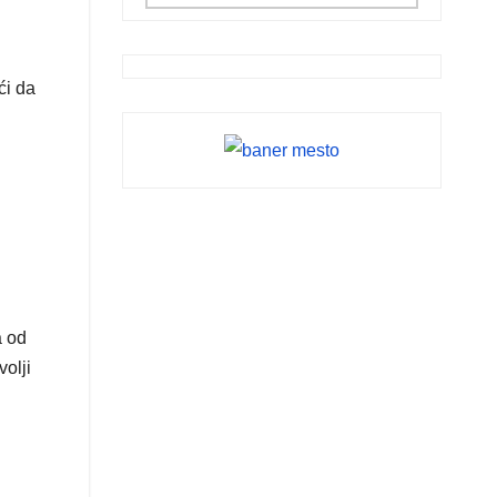
ći da
a od
volji