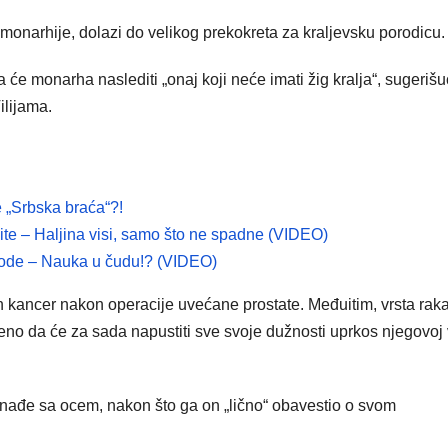
monarhije, dolazi do velikog prekokreta za kraljevsku porodicu.
a će monarha naslediti „onaj koji neće imati žig kralja“, sugerišu
ilijama.
e „Srbska braća“?!
lite – Haljina visi, samo što ne spadne (VIDEO)
 vode – Nauka u čudu!? (VIDEO)
 kancer nakon operacije uvećane prostate. Međuitim, vrsta rak
ečeno da će za sada napustiti sve svoje dužnosti uprkos njegovoj 
 nađe sa ocem, nakon što ga on „lično“ obavestio o svom