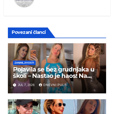
Povezani članci
ZANIMLJIVOSTI
Pojavila se bez grudnjaka u
školi – Nastao je haos! Na
grupi je majke napale (FOTO)
JUL 7, 2026
DNEVNI PULS