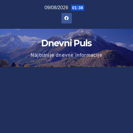
Skip
09/08/2026
01:38
to
content
Dnevni Puls
Najbitnije dnevne informacije