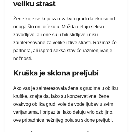
veliku strast
Žene koje se kriju iza ovakvih grudi daleko su od
onoga što oni očekuju. Možda deluju seksi i
zavodljivo, ali one su u biti stidljive i nisu
zainteresovane za velike izlive strasti. Razmaziće
partnera, ali ispred seksa staviće razmenjivanje
nežnosti.
Kruška je sklona preljubi
Ako vas je zainteresovala žena s grudima u obliku
kruške, znajte da, iako su konzervativne, žene
ovakvog oblika grudi vole da vode ljubav u svim
varijantama. I pripazite! Iako deluju vrlo ozbiljno,
ove pripadnice nežnijeg pola su sklone preljubi.