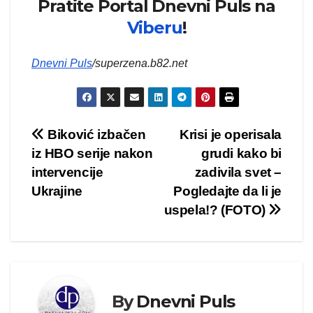
Pratite Portal Dnevni Puls na
Viberu
!
Dnevni Puls
/superzena.b82.net
Kretanje
Biković izbačen
Krisi je operisala
iz HBO serije nakon
grudi kako bi
članka
intervencije
zadivila svet –
Ukrajine
Pogledajte da li je
uspela!? (FOTO)
By
Dnevni Puls