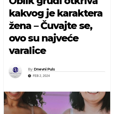
Oblik grudi otkriva
kakvog je karaktera
žena – Čuvajte se,
ovo su najveće
varalice
By
Dnevni Puls
FEB 2, 2024