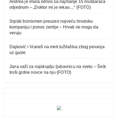
Andrea je imala odnos sa najmanje 15 muškaraca
odjednom – „Doktor mi je rekao…“ (FOTO)
Srpski biznismen preuzeo najveću hrvatsku
kompaniju i ponos zemlje – Hrvati ne mogu da
veruju
Dajković i Vraneš na meti tužilaštva zbog pevanja
uz gusle
Jana važi za najskuplju ljubavnicu na svetu – Šeik
troši grdne novce na nju (FOTO)