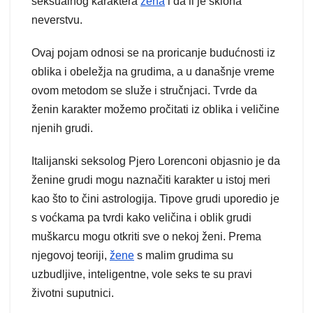
seksualnog karaktera
žena
i da li je sklona
neverstvu.
Ovaj pojam odnosi se na proricanje budućnosti iz
oblika i obeležja na grudima, a u današnje vreme
ovom metodom se služe i stručnjaci. Tvrde da
ženin karakter možemo pročitati iz oblika i veličine
njenih grudi.
Italijanski seksolog Pjero Lorenconi objasnio je da
ženine grudi mogu naznačiti karakter u istoj meri
kao što to čini astrologija. Tipove grudi uporedio je
s voćkama pa tvrdi kako veličina i oblik grudi
muškarcu mogu otkriti sve o nekoj ženi. Prema
njegovoj teoriji,
žene
s malim grudima su
uzbudljive, inteligentne, vole seks te su pravi
životni suputnici.