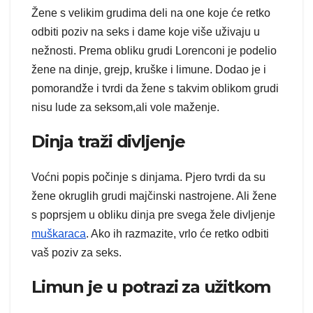
Žene s velikim grudima deli na one koje će retko
odbiti poziv na seks i dame koje više uživaju u
nežnosti. Prema obliku grudi Lorenconi je podelio
žene na dinje, grejp, kruške i limune. Dodao je i
pomorandže i tvrdi da žene s takvim oblikom grudi
nisu lude za seksom,ali vole maženje.
Dinja traži divljenje
Voćni popis počinje s dinjama. Pjero tvrdi da su
žene okruglih grudi majčinski nastrojene. Ali žene
s poprsjem u obliku dinja pre svega žele divljenje
muškaraca
. Ako ih razmazite, vrlo će retko odbiti
vaš poziv za seks.
Limun je u potrazi za užitkom