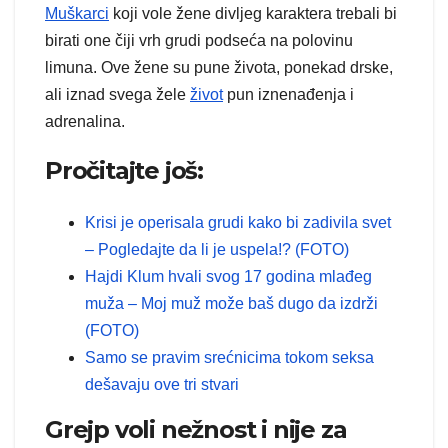
Muškarci
koji vole žene divljeg karaktera trebali bi
birati one čiji vrh grudi podseća na polovinu
limuna. Ove žene su pune života, ponekad drske,
ali iznad svega žele
život
pun iznenađenja i
adrenalina.
Pročitajte još:
Krisi je operisala grudi kako bi zadivila svet
– Pogledajte da li je uspela!? (FOTO)
Hajdi Klum hvali svog 17 godina mlađeg
muža – Moj muž može baš dugo da izdrži
(FOTO)
Samo se pravim srećnicima tokom seksa
dešavaju ove tri stvari
Grejp voli nežnost i nije za