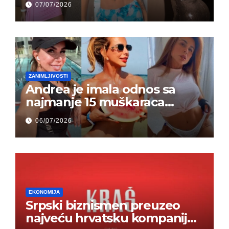
07/07/2026
ZANIMLJIVOSTI
Andrea je imala odnos sa
najmanje 15 muškaraca
odjednom – „Doktor mi je
06/07/2026
rekao…“ (FOTO)
EKONOMIJA
Srpski biznismen preuzeo
najveću hrvatsku kompaniju i