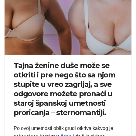
Tajna ženine duše može se
otkriti i pre nego što sa njom
stupite u vreo zagrljaj, a sve
odgovore možete pronaći u
staroj španskoj umetnosti
proricanja – sternomantiji.
Po ovoj umetnosti oblik grudi otkriva kakvog je