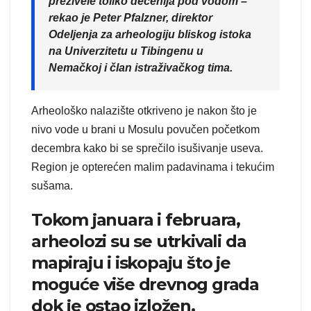
preživele toliko decenija pod vodom –
rekao je Peter Pfalzner, direktor
Odeljenja za arheologiju bliskog istoka
na Univerzitetu u Tibingenu u
Nemačkoj i član istraživačkog tima.
Arheološko nalazište otkriveno je nakon što je
nivo vode u brani u Mosulu povučen početkom
decembra kako bi se sprečilo isušivanje useva.
Region je opterećen malim padavinama i tekućim
sušama.
Tokom januara i februara,
arheolozi su se utrkivali da
mapiraju i iskopaju što je
moguće više drevnog grada
dok je ostao izložen.