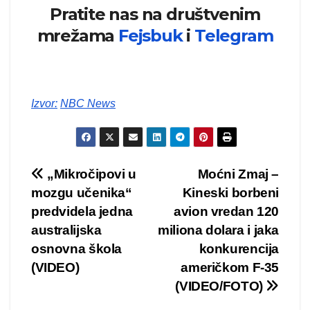
Pratite nas na društvenim
mrežama
Fejsbuk
i
Telegram
Izvor:
NBC News
Kretanje
„Mikročipovi u
Moćni Zmaj –
mozgu učenika“
Kineski borbeni
članka
predvidela jedna
avion vredan 120
australijska
miliona dolara i jaka
osnovna škola
konkurencija
(VIDEO)
američkom F-35
(VIDEO/FOTO)