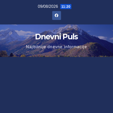
Skip
09/08/2026
11:20
to
content
Dnevni Puls
Najbitnije dnevne informacije