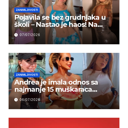
ZANIMLJIVOSTI
Pojavila se bez grudnjaka u
školi – Nastao je haos! Na
grupi je majke napale (FOTO)
07/07/2026
ZANIMLJIVOSTI
Andrea je imala odnos sa
najmanje 15 muškaraca
odjednom – „Doktor mi je
06/07/2026
rekao…“ (FOTO)