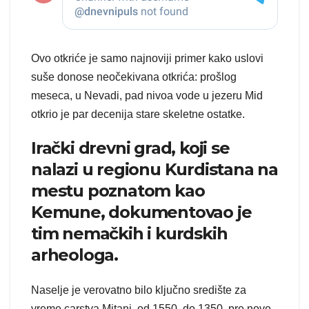
Ovo otkriće je samo najnoviji primer kako uslovi
suše donose neočekivana otkrića: prošlog
meseca, u Nevadi, pad nivoa vode u jezeru Mid
otkrio je par decenija stare skeletne ostatke.
Irački drevni grad, koji se
nalazi u regionu Kurdistana na
mestu poznatom kao
Kemune, dokumentovao je
tim nemačkih i kurdskih
arheologa.
Naselje je verovatno bilo ključno središte za
vreme carstva Mitani, od 1550. do 1350. pre nove