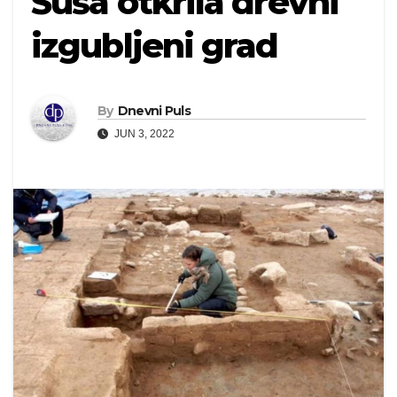
Suša otkrila drevni
izgubljeni grad
By
Dnevni Puls
JUN 3, 2022