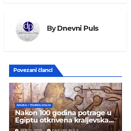
By
Dnevni Puls
Povezani članci
NAUKA I TEHNOLOGIJA
Nakon 100 godina potrage u
Egiptu otkrivena kraljevska
grobnica (FOTO)
FEB 21, 2025
DNEVNI PULS