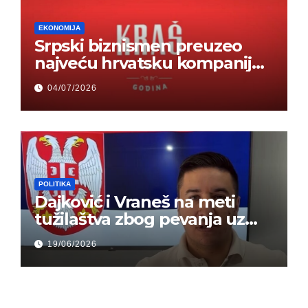
EKONOMIJA
Srpski biznismen preuzeo
najveću hrvatsku kompaniju i
ponos zemlje – Hrvati ne
04/07/2026
mogu da veruju
POLITIKA
Dajković i Vraneš na meti
tužilaštva zbog pevanja uz
gusle
19/06/2026