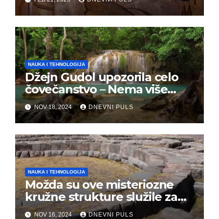
NAUKA I TEHNOLOGIJA
Džejn Gudol upozorila celo
čovečanstvo – Nema više
vremena, masovno
NOV 18, 2024
DNEVNI PULS
izumiranje je počelo
NAUKA I TEHNOLOGIJA
Možda su ove misteriozne
kružne strukture služile za
kontrolu vremena
NOV 16, 2024
DNEVNI PULS