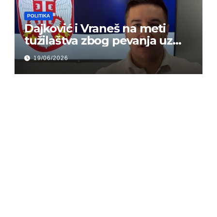
POLITIKA
Dajković i Vraneš na meti
tužilaštva zbog pevanja uz
gusle
19/06/2026