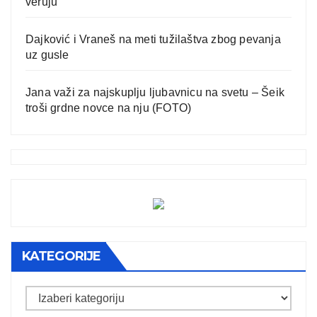
veruju
Dajković i Vraneš na meti tužilaštva zbog pevanja
uz gusle
Jana važi za najskuplju ljubavnicu na svetu – Šeik
troši grdne novce na nju (FOTO)
KATEGORIJE
Kategorije