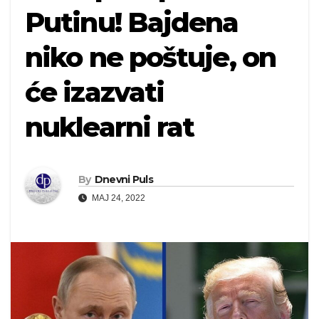
Putinu! Bajdena
niko ne poštuje, on
će izazvati
nuklearni rat
By
Dnevni Puls
MAJ 24, 2022