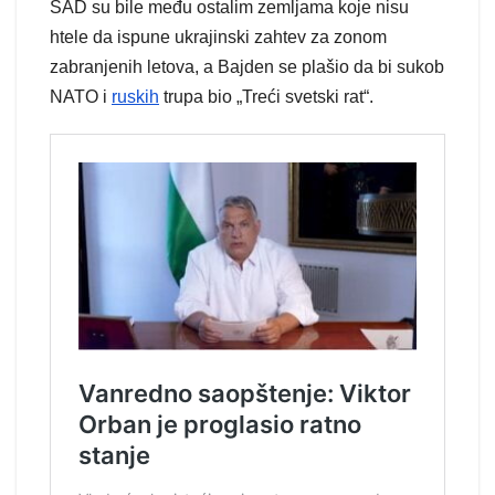
SAD su bile među ostalim zemljama koje nisu
htele da ispune ukrajinski zahtev za zonom
zabranjenih letova, a Bajden se plašio da bi sukob
NATO i
ruskih
trupa bio „Treći svetski rat“.