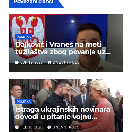
Povezani članci
POLITIKA
Dajković i Vraneš na meti
tužilaštva zbog pevanja uz
gusle
JUN 19, 2026
DNEVNI PULS
POLITIKA
Istraga ukrajinskih novinara
dovodi u pitanje vojnu
pomoć Kijevu – Vojna pomoć
FEB 18, 2026
DNEVNI PULS
skrenula sa puta!