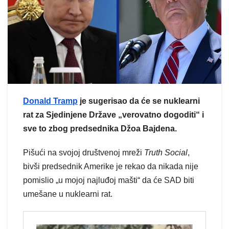
Donald Tramp
je sugerisao da će se nuklearni
rat za Sjedinjene Države „verovatno dogoditi“ i
sve to zbog predsednika Džoa Bajdena.
Pišući na svojoj društvenoj mreži
Truth Social
,
bivši predsednik Amerike je rekao da nikada nije
pomislio „u mojoj najluđoj mašti“ da će SAD biti
umešane u nuklearni rat.