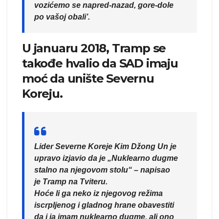
vozićemo se napred-nazad, gore-dole
po vašoj obali’.
U januaru 2018, Tramp se
takođe hvalio da SAD imaju
moć da unište Severnu
Koreju.
Lider Severne Koreje Kim Džong Un je
upravo izjavio da je „Nuklearno dugme
stalno na njegovom stolu“ – napisao
je Tramp na Tviteru.
Hoće li ga neko iz njegovog režima
iscrpljenog i gladnog hrane obavestiti
da i ja imam nuklearno dugme, ali ono