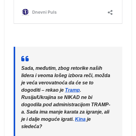
Sada, međutim, zbog retorike naših
lidera i veoma lošeg izbora reči, možda
je veća verovatnoća da će se to
dogoditi – rekao je
Tramp
.
Rusija/Ukrajina se NIKAD ne bi
dogodila pod administracijom TRAMP-
a. Sada ima manje karata za igranje, ali
je i dalje moguće igrati.
Kina
je
sledeća?