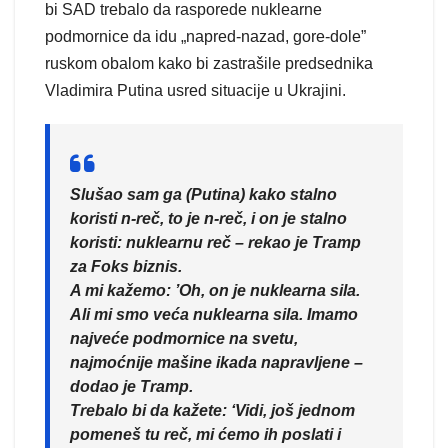
bi SAD trebalo da rasporede nuklearne
podmornice da idu „napred-nazad, gore-dole”
ruskom obalom kako bi zastrašile predsednika
Vladimira Putina usred situacije u Ukrajini.
Slušao sam ga (Putina) kako stalno
koristi n-reč, to je n-reč, i on je stalno
koristi: nuklearnu reč – rekao je Tramp
za Foks biznis.
A mi kažemo: ’Oh, on je nuklearna sila.
Ali mi smo veća nuklearna sila. Imamo
najveće podmornice na svetu,
najmoćnije mašine ikada napravljene –
dodao je Tramp.
Trebalo bi da kažete: ‘Vidi, još jednom
pomeneš tu reč, mi ćemo ih poslati i