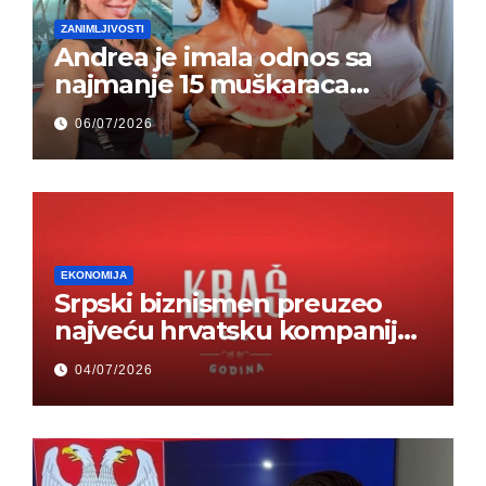
ZANIMLJIVOSTI
Andrea je imala odnos sa
najmanje 15 muškaraca
odjednom – „Doktor mi je
06/07/2026
rekao…“ (FOTO)
EKONOMIJA
Srpski biznismen preuzeo
najveću hrvatsku kompaniju i
ponos zemlje – Hrvati ne
04/07/2026
mogu da veruju