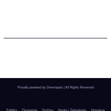
Dnevni Puls
Najbitnije dnevne informacije
Proudly powered by Dnevnipuls
|
All Rights Reserved
Izrada Wordpress Sajtova, Novi Sad | Boegrad
Politika
Ekonomija
Društvo
Nauka i Tehnologija
Horoskop