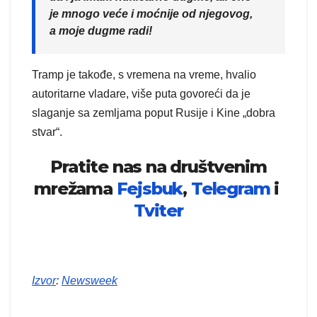
je mnogo veće i moćnije od njegovog,
a moje dugme radi!
Tramp je takođe, s vremena na vreme, hvalio
autoritarne vladare, više puta govoreći da je
slaganje sa zemljama poput Rusije i Kine „dobra
stvar“.
Pratite nas na društvenim
mrežama
Fejsbuk
,
Telegram
i
Tviter
Izvor
:
Newsweek