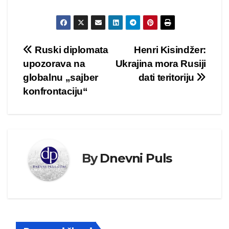
Kretanje
Ruski diplomata
Henri Kisindžer:
upozorava na
Ukrajina mora Rusiji
članka
globalnu „sajber
dati teritoriju
konfrontaciju“
By
Dnevni Puls