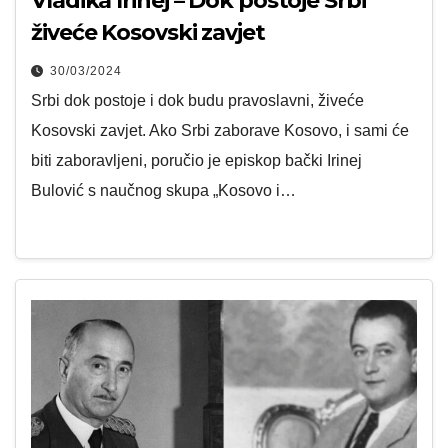
Vladika Irinej – Dok postoje Srbi
živeće Kosovski zavjet
30/03/2024
Srbi dok postoje i dok budu pravoslavni, živeće
Kosovski zavjet. Ako Srbi zaborave Kosovo, i sami će
biti zaboravljeni, poručio je episkop bački Irinej
Bulović s naučnog skupa „Kosovo i…