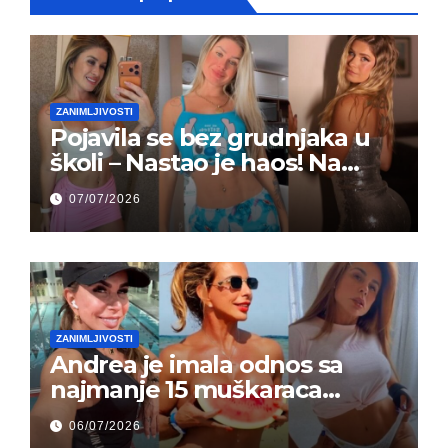
ZANIMLJIVOSTI
Pojavila se bez grudnjaka u
školi – Nastao je haos! Na
grupi je majke napale (FOTO)
07/07/2026
ZANIMLJIVOSTI
Andrea je imala odnos sa
najmanje 15 muškaraca
odjednom – „Doktor mi je
06/07/2026
rekao…“ (FOTO)