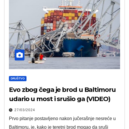
DRUŠTVO
Evo zbog čega je brod u Baltimoru
udario u most i srušio ga (VIDEO)
27/03/2024
Prvo pitanje postavljeno nakon jučerašnje nesreće u
Baltimoru, je, kako je teretni brod mogao da sruši