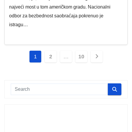
najveći most u tom američkom gradu. Nacionalni
odbor za bezbednost saobraćaja pokrenuo je
istragu…
Paginacija
1
2
…
10
članaka