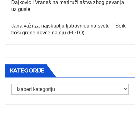
Dajković i Vraneš na meti tužilaštva zbog pevanja
uz gusle
Jana važi za najskuplju ljubavnicu na svetu – Šeik
troši grdne novce na nju (FOTO)
KATEGORIJE
Kategorije