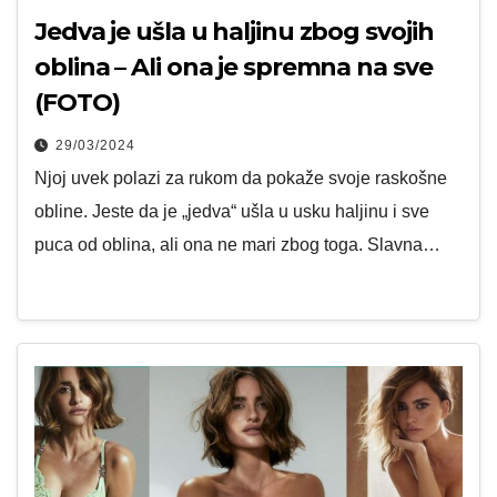
Jedva je ušla u haljinu zbog svojih
oblina – Ali ona je spremna na sve
(FOTO)
29/03/2024
Njoj uvek polazi za rukom da pokaže svoje raskošne
obline. Jeste da je „jedva“ ušla u usku haljinu i sve
puca od oblina, ali ona ne mari zbog toga. Slavna…