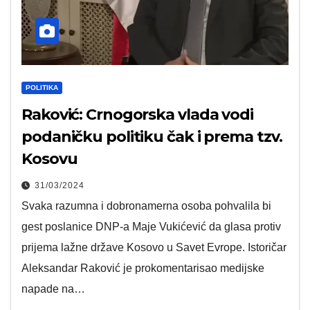
POLITIKA
Raković: Crnogorska vlada vodi
podaničku politiku čak i prema tzv.
Kosovu
31/03/2024
Svaka razumna i dobronamerna osoba pohvalila bi
gest poslanice DNP-a Maje Vukićević da glasa protiv
prijema lažne države Kosovo u Savet Evrope. Istoričar
Aleksandar Raković je prokomentarisao medijske
napade na…