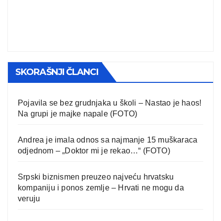
SKORAŠNJI ČLANCI
Pojavila se bez grudnjaka u školi – Nastao je haos!
Na grupi je majke napale (FOTO)
Andrea je imala odnos sa najmanje 15 muškaraca
odjednom – „Doktor mi je rekao…“ (FOTO)
Srpski biznismen preuzeo najveću hrvatsku
kompaniju i ponos zemlje – Hrvati ne mogu da
veruju