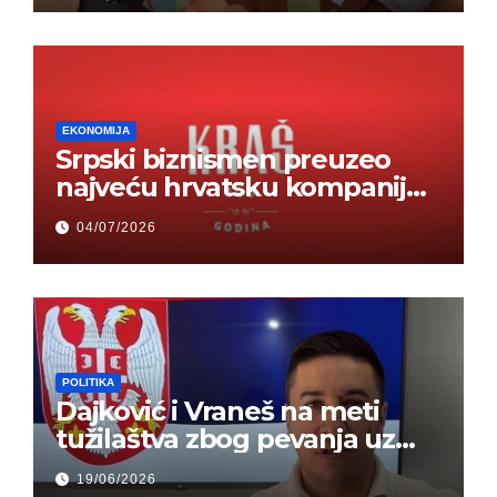
EKONOMIJA
Srpski biznismen preuzeo
najveću hrvatsku kompaniju i
ponos zemlje – Hrvati ne
04/07/2026
mogu da veruju
POLITIKA
Dajković i Vraneš na meti
tužilaštva zbog pevanja uz
gusle
19/06/2026