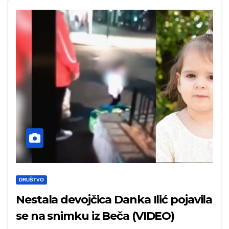
DRUŠTVO
Nestala devojčica Danka Ilić pojavila
se na snimku iz Beča (VIDEO)