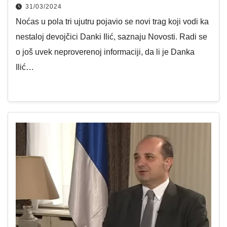
31/03/2024
Noćas u pola tri ujutru pojavio se novi trag koji vodi ka
nestaloj devojčici Danki Ilić, saznaju Novosti. Radi se
o još uvek neproverenoj informaciji, da li je Danka
Ilić…