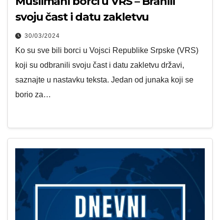
Muslimani borci u VRS – Branili
svoju čast i datu zakletvu
30/03/2024
Ko su sve bili borci u Vojsci Republike Srpske (VRS)
koji su odbranili svoju čast i datu zakletvu državi,
saznajte u nastavku teksta. Jedan od junaka koji se
borio za…