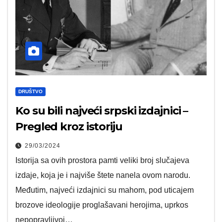
DRUŠTVO
Ko su bili najveći srpski izdajnici –
Pregled kroz istoriju
29/03/2024
Istorija sa ovih prostora pamti veliki broj slučajeva
izdaje, koja je i najviše štete nanela ovom narodu.
Međutim, najveći izdajnici su mahom, pod uticajem
brozove ideologije proglašavani herojima, uprkos
nepopravljivoj…