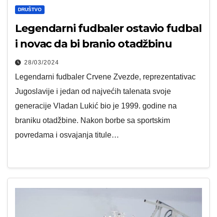
DRUŠTVO
Legendarni fudbaler ostavio fudbal
i novac da bi branio otadžbinu
28/03/2024
Legendarni fudbaler Crvene Zvezde, reprezentativac
Jugoslavije i jedan od najvećih talenata svoje
generacije Vladan Lukić bio je 1999. godine na
braniku otadžbine. Nakon borbe sa sportskim
povredama i osvajanja titule…