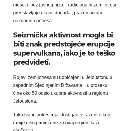
meseci, bez jasnog niza. Tradicionalni zemljotresi
predstavljaju glavni događaj, praćen nizom
naknadnih potresa.
Seizmička aktivnost mogla bi
biti znak predstojeće erupcije
supervulkana, iako je to teško
predvideti.
Rojevi zemljotresa su uobičajeni u Jeloustonu u
zapadnim Sjedinjenim Državama i, u proseku,
čine oko 50 odsto ukupne aktivnosti u regionu
Jeloustona.
Takozvani ‘potres roja’ dostigao je razmere koje
ranije nisu primećene za ovaj region, kažu
stručnjaci.