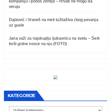
kompaniju i ponos zemlje – Hrvati ne mogu da
veruju
Dajković i Vraneš na meti tužilaštva zbog pevanja
uz gusle
Jana važi za najskuplju ljubavnicu na svetu – Šeik
troši grdne novce na nju (FOTO)
KATEGORIJE
Kategorije