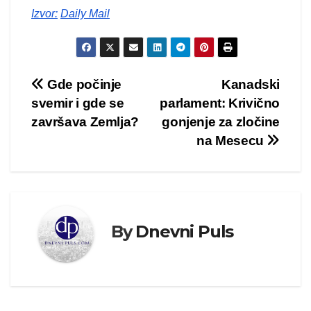
Izvor:
Daily Mail
Kretanje
Gde počinje
Kanadski
svemir i gde se
parlament: Krivično
članka
završava Zemlja?
gonjenje za zločine
na Mesecu
By
Dnevni Puls