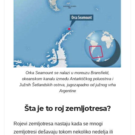
Orka Seamount se nalazi u moreuzu Bransfield,
okeanskom kanalu između Antarktičkog poluostrva i
Južnih Šetlandskih ostrva, jugozapadno od južnog vrha
Argentine
Šta je to roj zemljotresa?
Rojevi zemljotresa nastaju kada se mnogi
zemljotresi dešavaju tokom nekoliko nedelja ili