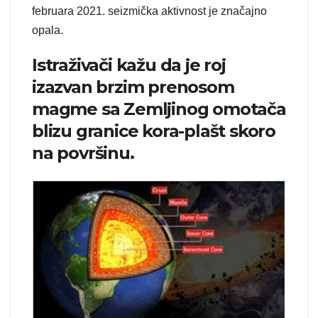
februara 2021. seizmička aktivnost je značajno
opala.
Istraživači kažu da je roj
izazvan brzim prenosom
magme sa Zemljinog omotača
blizu granice kora-plašt skoro
na površinu.