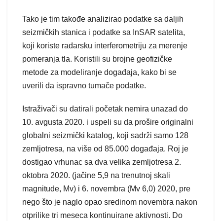
Tako je tim takođe analizirao podatke sa daljih
seizmičkih stanica i podatke sa InSAR satelita,
koji koriste radarsku interferometriju za merenje
pomeranja tla. Koristili su brojne geofizičke
metode za modeliranje događaja, kako bi se
uverili da ispravno tumače podatke.
Istraživači su datirali početak nemira unazad do
10. avgusta 2020. i uspeli su da prošire originalni
globalni seizmički katalog, koji sadrži samo 128
zemljotresa, na više od 85.000 događaja. Roj je
dostigao vrhunac sa dva velika zemljotresa 2.
oktobra 2020. (jačine 5,9 na trenutnoj skali
magnitude, Mv) i 6. novembra (Mv 6,0) 2020, pre
nego što je naglo opao sredinom novembra nakon
otprilike tri meseca kontinuirane aktivnosti. Do