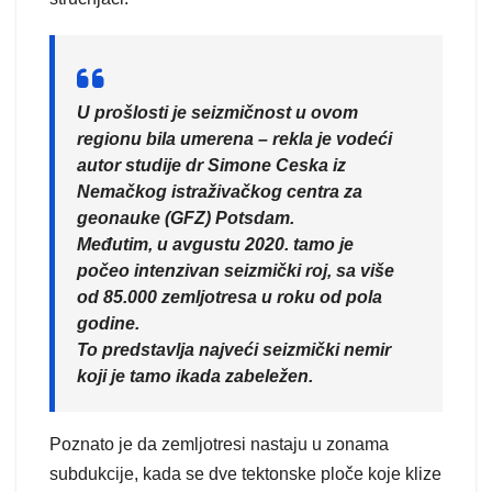
U prošlosti je seizmičnost u ovom
regionu bila umerena – rekla je vodeći
autor studije dr Simone Ceska iz
Nemačkog istraživačkog centra za
geonauke (GFZ) Potsdam.
Međutim, u avgustu 2020. tamo je
počeo intenzivan seizmički roj, sa više
od 85.000 zemljotresa u roku od pola
godine.
To predstavlja najveći seizmički nemir
koji je tamo ikada zabeležen.
Poznato je da zemljotresi nastaju u zonama
subdukcije, kada se dve tektonske ploče koje klize