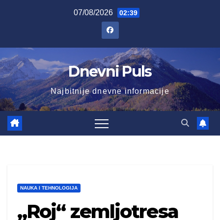
Skip
07/08/2026
02:39
to
content
Dnevni Puls
Najbitnije dnevne informacije
NAUKA I TEHNOLOGIJA
„Roj“ zemljotresa