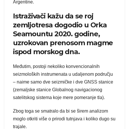
Argentine.
Istraživači kažu da se roj
zemljotresa dogodio u Orka
Seamountu 2020. godine,
uzrokovan prenosom magme
ispod morskog dna.
Međutim, postoji nekoliko konvencionalnih
seizmoloških instrumenata u udaljenom području
– naime samo dve seizmičke i dve GNSS stanice
(zemaljske stanice Globalnog navigacionog
satelitskog sistema koje mere pomeranje tla).
Zbog toga se smatralo da bi se širem analizom
moglo otkriti više o prirodi tutnjava i koliko dugo su
trajale.