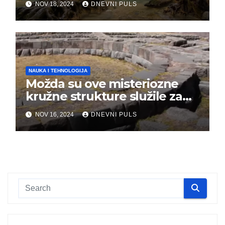
NOV 18, 2024
DNEVNI PULS
izumiranje je počelo
NAUKA I TEHNOLOGIJA
Možda su ove misteriozne
kružne strukture služile za
kontrolu vremena
NOV 16, 2024
DNEVNI PULS