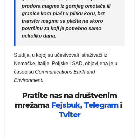
prodora magme iz gornjeg omotača ili
granice kora-plašt u plitku koru, brz
transfer magme sa plašta na skoro
površinu za koji je potrebno samo
nekoliko dana.
Studija, u kojoj su učestvovali istraživači iz
Nemačke, Italije, Poljske i SAD, objavljena je u
časopisu
Communications Earth and
Environment
.
Pratite nas na društvenim
mrežama
Fejsbuk
,
Telegram
i
Tviter