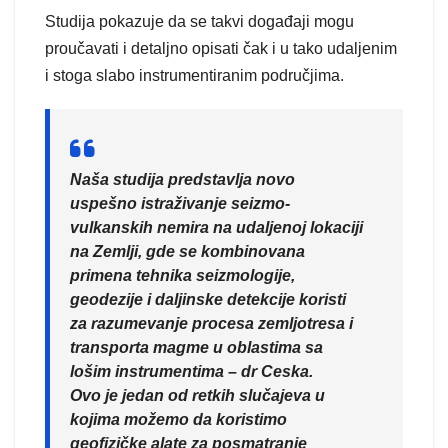
Studija pokazuje da se takvi događaji mogu
proučavati i detaljno opisati čak i u tako udaljenim
i stoga slabo instrumentiranim područjima.
Naša studija predstavlja novo
uspešno istraživanje seizmo-
vulkanskih nemira na udaljenoj lokaciji
na Zemlji, gde se kombinovana
primena tehnika seizmologije,
geodezije i daljinske detekcije koristi
za razumevanje procesa zemljotresa i
transporta magme u oblastima sa
lošim instrumentima – dr Ceska.
Ovo je jedan od retkih slučajeva u
kojima možemo da koristimo
geofizičke alate za posmatranje