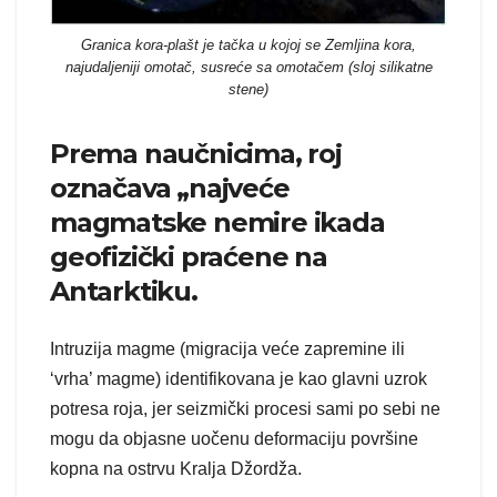
Granica kora-plašt je tačka u kojoj se Zemljina kora,
najudaljeniji omotač, susreće sa omotačem (sloj silikatne
stene)
Prema naučnicima, roj
označava „najveće
magmatske nemire ikada
geofizički praćene na
Antarktiku.
Intruzija magme (migracija veće zapremine ili
‘vrha’ magme) identifikovana je kao glavni uzrok
potresa roja, jer seizmički procesi sami po sebi ne
mogu da objasne uočenu deformaciju površine
kopna na ostrvu Kralja Džordža.