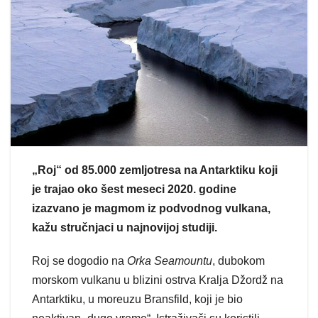
„Roj“ od 85.000 zemljotresa na Antarktiku koji
je trajao oko šest meseci 2020. godine
izazvano je magmom iz podvodnog vulkana,
kažu stručnjaci u najnovijoj studiji.
Roj se dogodio na
Orka Seamountu
, dubokom
morskom vulkanu u blizini ostrva Kralja Džordž na
Antarktiku, u moreuzu Bransfild, koji je bio