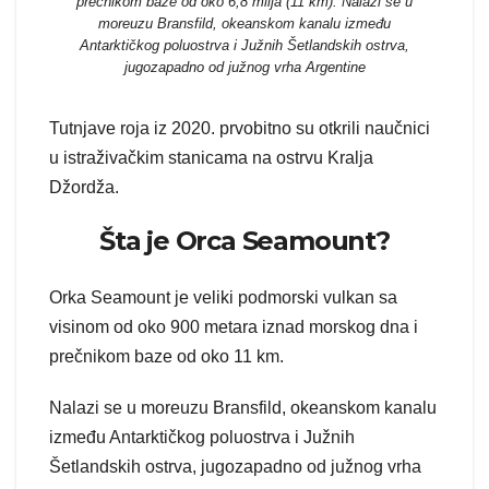
prečnikom baze od oko 6,8 milja (11 km). Nalazi se u
moreuzu Bransfild, okeanskom kanalu između
Antarktičkog poluostrva i Južnih Šetlandskih ostrva,
jugozapadno od južnog vrha Argentine
Tutnjave roja iz 2020. prvobitno su otkrili naučnici
u istraživačkim stanicama na ostrvu Kralja
Džordža.
Šta je Orca Seamount?
Orka Seamount je veliki podmorski vulkan sa
visinom od oko 900 metara iznad morskog dna i
prečnikom baze od oko 11 km.
Nalazi se u moreuzu Bransfild, okeanskom kanalu
između Antarktičkog poluostrva i Južnih
Šetlandskih ostrva, jugozapadno od južnog vrha