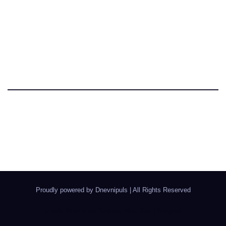
Dnevni Puls
Najbitnije dnevne informacije
Proudly powered by Dnevnipuls
|
All Rights Reserved
Izrada Wordpress Sajtova, Novi Sad | Boegrad