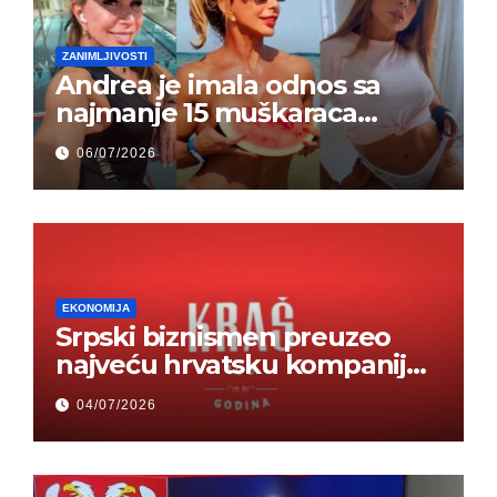
ZANIMLJIVOSTI
Andrea je imala odnos sa
najmanje 15 muškaraca
odjednom – „Doktor mi je
06/07/2026
rekao…“ (FOTO)
EKONOMIJA
Srpski biznismen preuzeo
najveću hrvatsku kompaniju i
ponos zemlje – Hrvati ne
04/07/2026
mogu da veruju