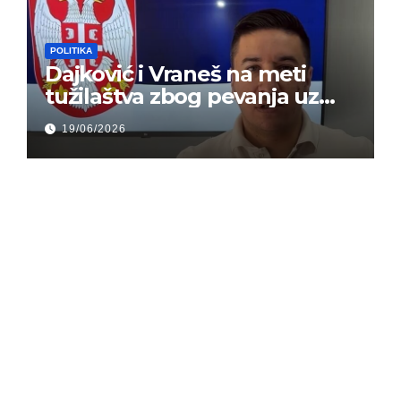
POLITIKA
Dajković i Vraneš na meti
tužilaštva zbog pevanja uz
gusle
19/06/2026