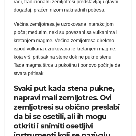
radi, tradicionalni zemljotresi predstavljaju glavni
događaj, praćen nizom naknadnih potresa.
Većina zemljotresa je uzrokovana interakcijom
ploča; međutim, neki su povezani sa vulkanima i
kretanjem magme. Većina zemljotresa direktno
ispod vulkana uzrokovana je kretanjem magme,
koja vrši pritisak na stene dok ne pukne stenu.
Tada magma štrca u pukotinu i ponovo počinje da
stvara pritisak.
Svaki put kada stena pukne,
napravi mali zemljotres. Ovi
zemljotresi su obično preslabi
da bi se osetili, ali ih mogu
otkriti i snimiti osetljivi
instrumenti koji se nazivaju