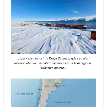
Baza Karlini
na ostrvu
Kralja Džordža, gde se nalazi
seizmometar koji se nalazi najbliže seizmičkom regionu, i
Bransfild moreuzu