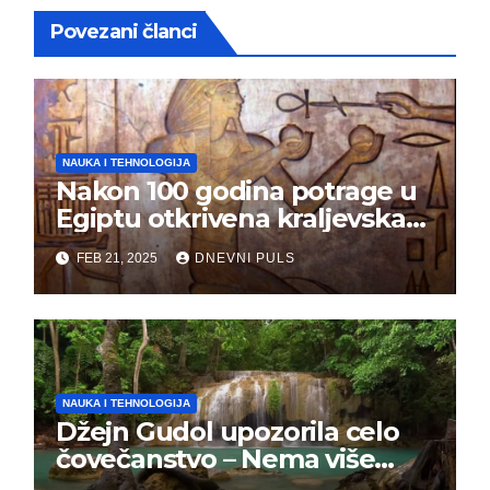
Povezani članci
NAUKA I TEHNOLOGIJA
Nakon 100 godina potrage u
Egiptu otkrivena kraljevska
grobnica (FOTO)
FEB 21, 2025
DNEVNI PULS
NAUKA I TEHNOLOGIJA
Džejn Gudol upozorila celo
čovečanstvo – Nema više
vremena, masovno