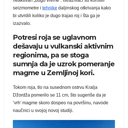
neaktivan „dugo vreme“. Istraživači su koristili
seizmometre i
tehnike
daljinskog otkrivanja kako
bi utvrdili koliko je dugo trajao roj i šta ga je
izazvalo.
Potresi roja se uglavnom
dešavaju u vulkanski aktivnim
regionima, pa se stoga
sumnja da je uzrok pomeranje
magme u Zemljinoj kori.
Tokom roja, tlo na susednom ostrvu Kralja
Džordža pomerilo se 11 cm, što sugeriše da je
‘vrh’ magme skoro dospeo na površinu, navode
naučnici u svojoj novoj studiji.