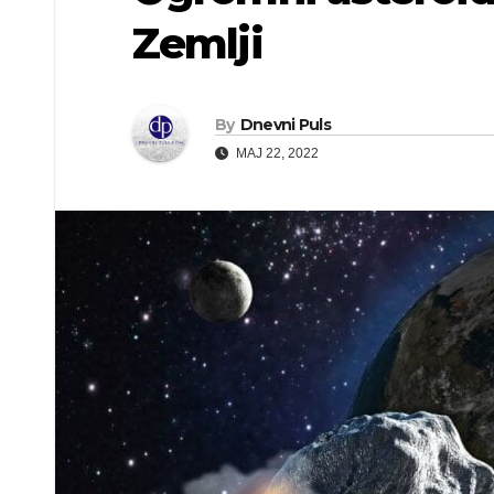
Zemlji
By
Dnevni Puls
MAJ 22, 2022