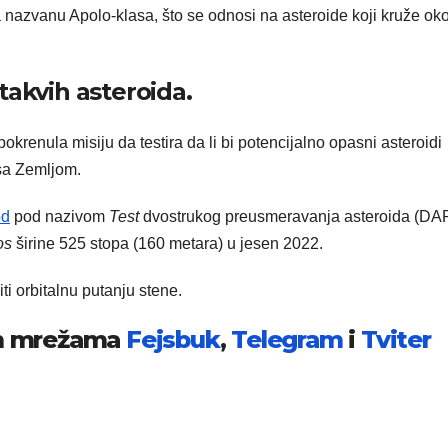
 nazvanu Apolo-klasa, što se odnosi na asteroide koji kruže ok
takvih asteroida.
renula misiju da testira da li bi potencijalno opasni asteroidi
 sa Zemljom.
od
pod nazivom
Test
dvostrukog preusmeravanja asteroida (DA
os
širine 525 stopa (160 metara) u jesen 2022.
ti orbitalnu putanju stene.
im mrežama
Fejsbuk
,
Telegram
i
Tviter