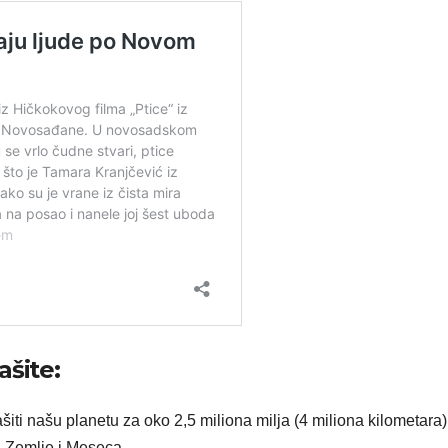
ašite:
iti našu planetu za oko 2,5 miliona milja (4 miliona kilometara) 
u Zemlje i Meseca.