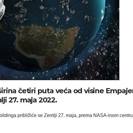
širina četiri puta veća od visine Empaje
mlji 27. maja 2022.
 bildinga približiće se Zemlji 27. maja, prema NASA-inom centru