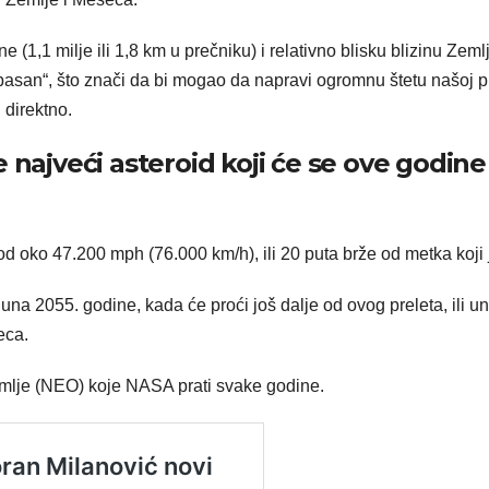
(1,1 milje ili 1,8 km u prečniku) i relativno blisku blizinu Zeml
pasan“, što znači da bi mogao da napravi ogromnu štetu našoj p
 direktno.
najveći asteroid koji će se ove godine
d oko 47.200 mph (76.000 km/h), ili 20 puta brže od metka koji j
juna 2055. godine, kada će proći još dalje od ovog preleta, ili u
eca.
emlje (NEO) koje NASA prati svake godine.