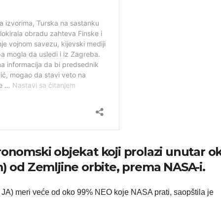
ronomski objekat koji prolazi unutar o
m) od Zemljine orbite, prema NASA-i.
9 JA) meri veće od oko 99% NEO koje NASA prati, saopštila je