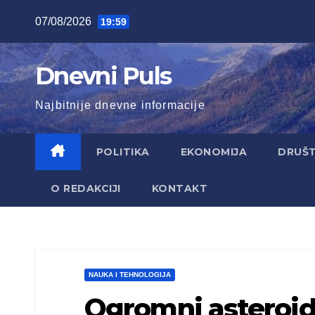
Skip
07/08/2026
19:59
to
content
Dnevni Puls
Najbitnije dnevne informacije
POLITIKA
EKONOMIJA
DRUŠ
O REDAKCIJI
KONTAKT
NAUKA I TEHNOLOGIJA
Ogromni asteroid 