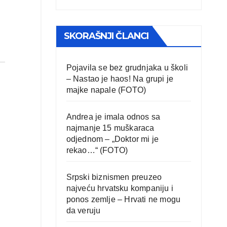
SKORAŠNJI ČLANCI
Pojavila se bez grudnjaka u školi
– Nastao je haos! Na grupi je
majke napale (FOTO)
Andrea je imala odnos sa
najmanje 15 muškaraca
odjednom – „Doktor mi je
rekao…“ (FOTO)
Srpski biznismen preuzeo
najveću hrvatsku kompaniju i
ponos zemlje – Hrvati ne mogu
da veruju