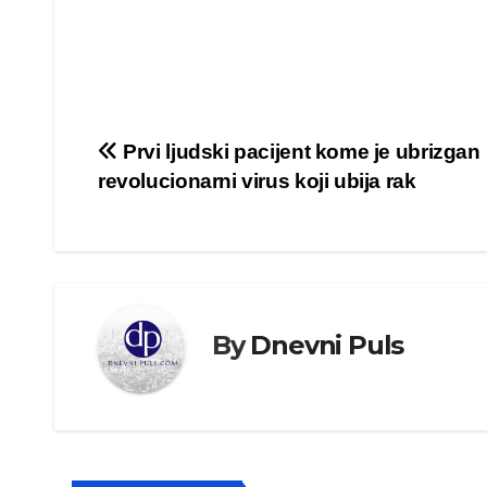
Kretanje
Prvi ljudski pacijent kome je ubrizgan
revolucionarni virus koji ubija rak
članka
By
Dnevni Puls