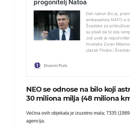
NEO se odnose na bilo koji ast
30 miliona milja (48 miliona k
Većina ovih objekata je izuzetno mala; 7335 (198
agencija.