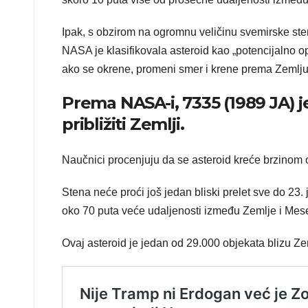
Ipak, s obzirom na ogromnu veličinu svemirske stene 
NASA je klasifikovala asteroid kao „potencijalno o
ako se okrene, promeni smer i krene prema Zemlju
Prema NASA-i, 7335 (1989 JA) je 
približiti Zemlji.
Naučnici procenjuju da se asteroid kreće brzinom o
Stena neće proći još jedan bliski prelet sve do 23. 
oko 70 puta veće udaljenosti između Zemlje i Mes
Ovaj asteroid je jedan od 29.000 objekata blizu Z