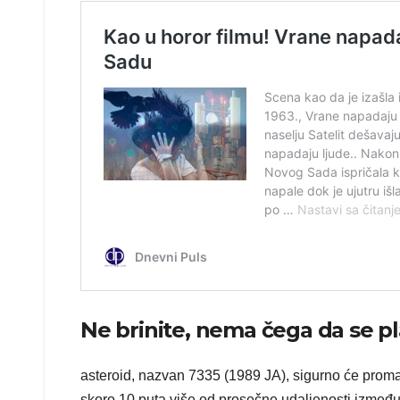
Ne brinite, nema čega da se pl
asteroid, nazvan 7335 (1989 JA), sigurno će promaš
skoro 10 puta više od prosečne udaljenosti izmeđ