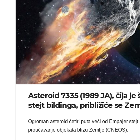
Asteroid 7335 (1989 JA), čija je 
stejt bildinga, približiće se Ze
Ogroman asteroid četiri puta veći od Empajer stejt
proučavanje objekata blizu Zemlje (CNEOS).