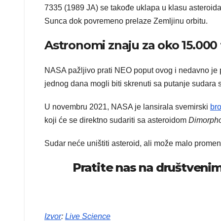
7335 (1989 JA) se takođe uklapa u klasu asteroida
Sunca dok povremeno prelaze Zemljinu orbitu.
Astronomi znaju za oko 15.000 
NASA pažljivo prati NEO poput ovog i nedavno je pok
jednog dana mogli biti skrenuti sa putanje sudara
U novembru 2021, NASA je lansirala svemirski
br
koji će se direktno sudariti sa asteroidom
Dimorph
Sudar neće uništiti asteroid, ali može malo promeni
Pratite nas na društven
Izvor
:
Live Science