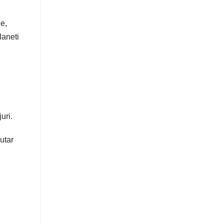
je,
laneti
uri.
nutar