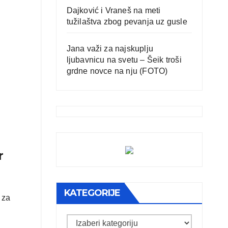
Dajković i Vraneš na meti
tužilaštva zbog pevanja uz gusle
Jana važi za najskuplju
ljubavnicu na svetu – Šeik troši
grdne novce na nju (FOTO)
r
KATEGORIJE
 za
Kategorije