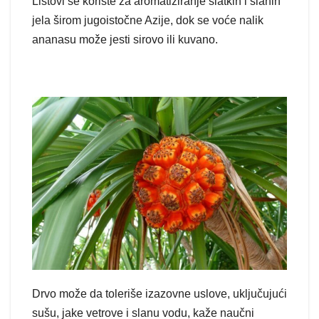
Listovi se koriste za aromatiziranje slatkih i slanih
jela širom jugoistočne Azije, dok se voće nalik
ananasu može jesti sirovo ili kuvano.
Drvo može da toleriše izazovne uslove, uključujući
sušu, jake vetrove i slanu vodu, kaže naučni