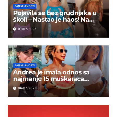
ZANIMLJIVOSTI
Pojavila se bez grudnjaka u
školi – Nastao je haos! Na
grupi je majke napale (FOTO)
07/07/2026
ZANIMLJIVOSTI
Andrea je imala odnos sa
najmanje 15 muškaraca
odjednom – „Doktor mi je
06/07/2026
rekao…“ (FOTO)