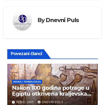
By
Dnevni Puls
Povezani članci
NAUKA I TEHNOLOGIJA
Nakon 100 godina potrage u
Egiptu otkrivena kraljevska
grobnica (FOTO)
FEB 21, 2025
DNEVNI PULS