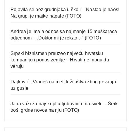
Pojavila se bez grudnjaka u školi – Nastao je haos!
Na grupi je majke napale (FOTO)
Andrea je imala odnos sa najmanje 15 muškaraca
odjednom – „Doktor mi je rekao…“ (FOTO)
Srpski biznismen preuzeo najveću hrvatsku
kompaniju i ponos zemlje – Hrvati ne mogu da
veruju
Dajković i Vraneš na meti tužilaštva zbog pevanja
uz gusle
Jana važi za najskuplju ljubavnicu na svetu – Šeik
troši grdne novce na nju (FOTO)