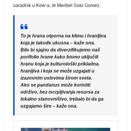
saradnik u
Kew
-a, dr Meribel Soto Gomez.
To je hrana otporna na klimu i hranljiva
koja je takođe ukusna – kaže ona.
Bilo bi sjajno da diverzifikujemo naš
portfolio hrane kako bismo uključili
hranu koja je kulturološki prikladna,
hranljiva i koja se može uzgajati u
izazovnim uslovima širom sveta.
Ako se pandanus može koristiti
održivo, bez iscrpljivanja resursa za
lokalno stanovništvo, trebalo bi da ga
uzgajamo šire – kaže ona.