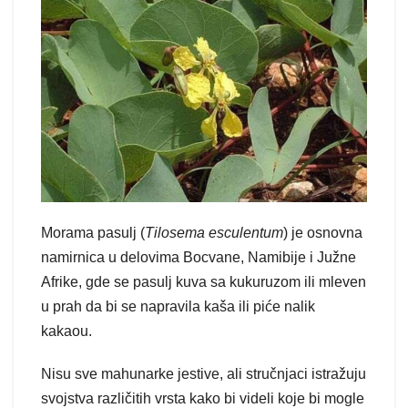
Morama pasulj (
Tilosema esculentum
) je osnovna
namirnica u delovima Bocvane, Namibije i Južne
Afrike, gde se pasulj kuva sa kukuruzom ili mleven
u prah da bi se napravila kaša ili piće nalik
kakaou.
Nisu sve mahunarke jestive, ali stručnjaci istražuju
svojstva različitih vrsta kako bi videli koje bi mogle