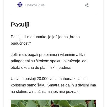
Pasulji
Pasulj, ili mahunarke, je još jedna „hrana
budućnosti“.
Jeftini su, bogati proteinima i vitaminima B, i
prilagođeni su širokom spektru okruženja, od
obala okeana do planinskih padina.
U svetu postoji 20.000 vrsta mahunarki, ali mi
koristimo samo šaku. Smatra se da ih u divljini ima
na stotine, a naučnicima još nije poznato.