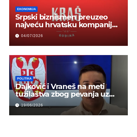
EKONOMIJA
Srpski biznismen preuzeo
najveću hrvatsku kompaniju i
ponos zemlje – Hrvati ne
04/07/2026
mogu da veruju
POLITIKA
Dajković i Vraneš na meti
tužilaštva zbog pevanja uz
gusle
19/06/2026