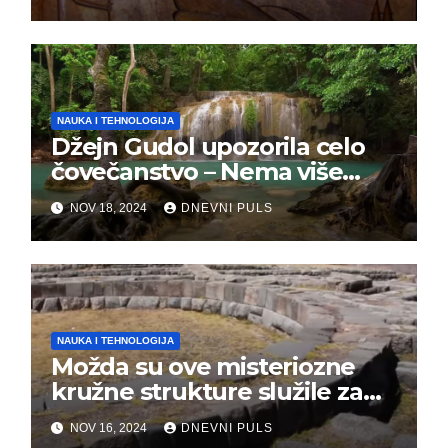
NAUKA I TEHNOLOGIJA
Džejn Gudol upozorila celo
čovečanstvo – Nema više
vremena, masovno
NOV 18, 2024
DNEVNI PULS
izumiranje je počelo
NAUKA I TEHNOLOGIJA
Možda su ove misteriozne
kružne strukture služile za
kontrolu vremena
NOV 16, 2024
DNEVNI PULS