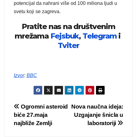
potencijal da nahrani više od 100 miliona ljudi u
svetu koji se zagreva.
Pratite nas na društvenim
mrežama
Fejsbuk
,
Telegram
i
Tviter
Izvor
:
BBC
Kretanje
Ogromni asteroid
Nova naučna ideja:
biće 27.maja
Uzgajanje šnicla u
članka
najbliže Zemlji
laboratoriji