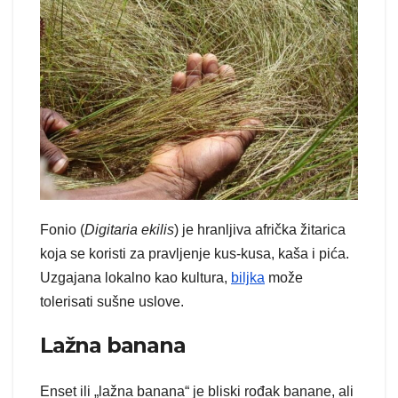
Fonio (
Digitaria ekilis
) je hranljiva afrička žitarica
koja se koristi za pravljenje kus-kusa, kaša i pića.
Uzgajana lokalno kao kultura,
biljka
može
tolerisati sušne uslove.
Lažna banana
Enset ili „lažna banana“ je bliski rođak banane, ali