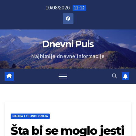
Skip
10/08/2026
11:12
to
content
Dnevni Puls
Najbitnije dnevne informacije
NAUKA I TEHNOLOGIJA
Šta bi se moglo jesti